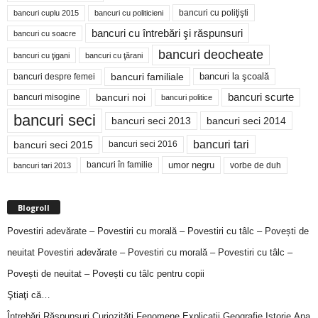
bancuri cu poliţişti
bancuri cuplu 2015
bancuri cu politicieni
bancuri cu întrebări şi răspunsuri
bancuri cu soacre
bancuri deocheate
bancuri cu ţigani
bancuri cu ţărani
bancuri familiale
bancuri despre femei
bancuri la şcoală
bancuri noi
bancuri scurte
bancuri misogine
bancuri politice
bancuri seci
bancuri seci 2014
bancuri seci 2013
bancuri tari
bancuri seci 2015
bancuri seci 2016
bancuri în familie
umor negru
vorbe de duh
bancuri tari 2013
Blogroll
Povestiri adevărate – Povestiri cu morală – Povestiri cu tâlc – Povești de
neuitat
Povestiri adevărate – Povestiri cu morală – Povestiri cu tâlc –
Povești de neuitat – Povești cu tâlc pentru copii
Ştiaţi că…
Întrebări,Răspunsuri,Curiozităţi,Fenomene,Explicaţii,Geografie,Istorie,Ana