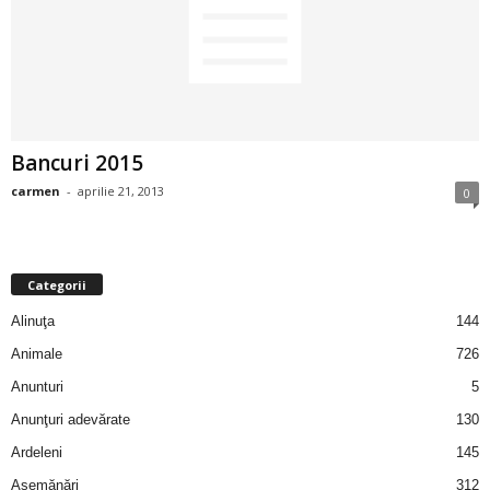
2
3
-
Bancuri 2015
B
carmen
-
aprilie 21, 2013
0
a
n
Categorii
c
Alinuţa
144
Animale
726
u
Anunturi
5
l
Anunţuri adevărate
130
Ardeleni
145
z
Asemănări
312