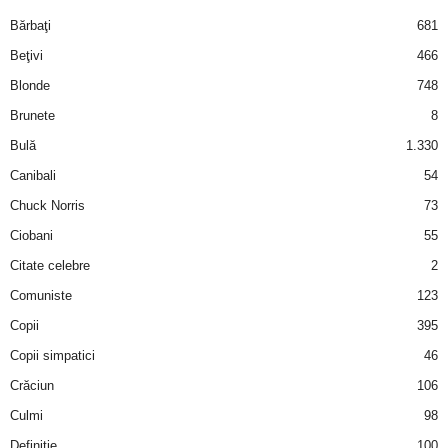
i
Bărbaţi
681
Beţivi
466
l
Blonde
748
e
Brunete
8
Bulă
1.330
i
Canibali
54
–
Chuck Norris
73
Ciobani
55
C
Citate celebre
2
e
Comuniste
123
Copii
395
l
Copii simpatici
46
e
Crăciun
106
m
Culmi
98
Definiţie
100