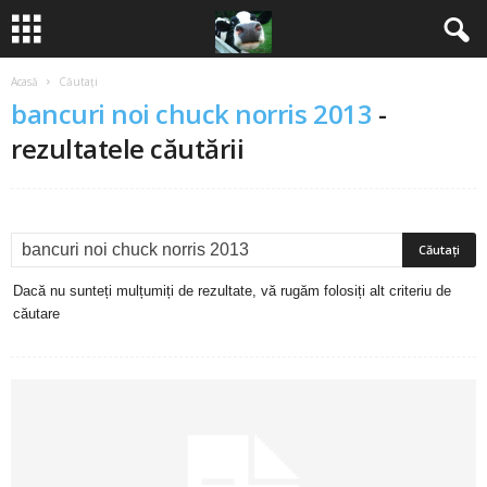
Acasă
Căutați
B
bancuri noi chuck norris 2013
-
a
rezultatele căutării
n
c
u
Dacă nu sunteți mulțumiți de rezultate, vă rugăm folosiți alt criteriu de
căutare
r
i
2
0