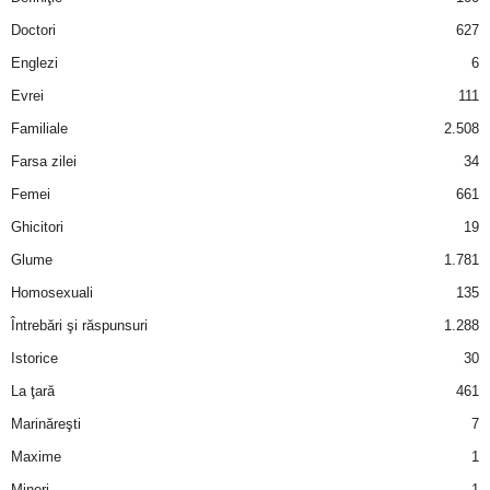
a
Doctori
627
i
Englezi
6
Evrei
111
t
Familiale
2.508
a
Farsa zilei
34
Femei
661
r
Ghicitori
19
i
Glume
1.781
Homosexuali
135
b
Întrebări şi răspunsuri
1.288
a
Istorice
30
La ţară
461
n
Marinăreşti
7
c
Maxime
1
Mineri
1