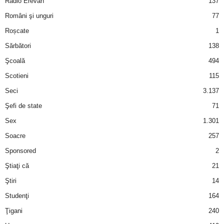
Radio Erevan
137
Români şi unguri
77
d
Roșcate
1
e
Sărbători
138
Şcoală
494
t
Scotieni
115
o
Seci
3.137
Şefi de state
71
p
Sex
1.301
Soacre
257
Sponsored
2
Ştiaţi că
21
Ştiri
14
Studenţi
164
Ţigani
240