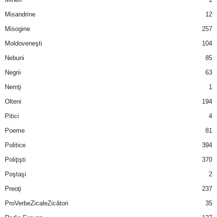
u
Misandrine
12
r
Misogine
257
Moldoveneşti
104
i
Nebuni
85
–
Negrii
63
B
Nemţi
1
Olteni
194
a
Pitici
4
n
Poeme
81
Politice
394
c
Poliţişti
370
u
Poştaşi
2
Preoţi
237
r
ProVerbeZicaleZicători
35
i