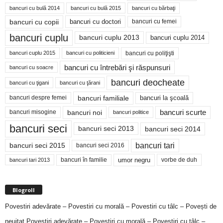
bancuri cu bulă 2014
bancuri cu bărbaţi
bancuri cu bulă 2015
bancuri cu copii
bancuri cu doctori
bancuri cu femei
bancuri cuplu
bancuri cuplu 2014
bancuri cuplu 2013
bancuri cu poliţişti
bancuri cuplu 2015
bancuri cu politicieni
bancuri cu întrebări şi răspunsuri
bancuri cu soacre
bancuri deocheate
bancuri cu ţigani
bancuri cu ţărani
bancuri familiale
bancuri despre femei
bancuri la şcoală
bancuri noi
bancuri scurte
bancuri misogine
bancuri politice
bancuri seci
bancuri seci 2014
bancuri seci 2013
bancuri tari
bancuri seci 2015
bancuri seci 2016
bancuri în familie
umor negru
vorbe de duh
bancuri tari 2013
Blogroll
Povestiri adevărate – Povestiri cu morală – Povestiri cu tâlc – Povești de
neuitat
Povestiri adevărate – Povestiri cu morală – Povestiri cu tâlc –