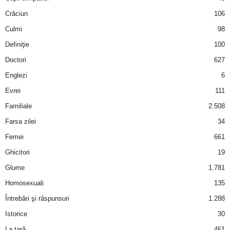
Crăciun
106
d
Culmi
98
e
Definiţie
100
Doctori
627
t
Englezi
6
o
Evrei
111
Familiale
2.508
p
Farsa zilei
34
Femei
661
Ghicitori
19
Glume
1.781
Homosexuali
135
Întrebări şi răspunsuri
1.288
Istorice
30
La ţară
461