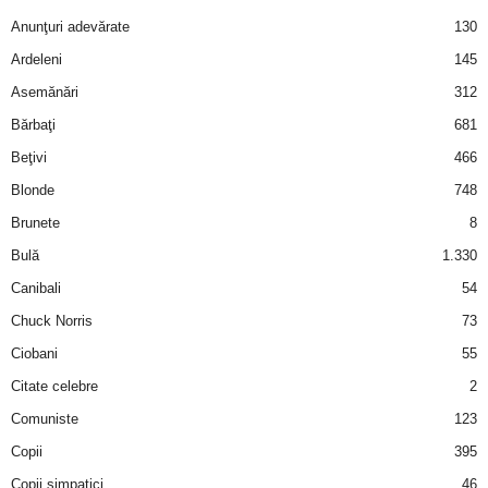
u
Anunţuri adevărate
130
r
Ardeleni
145
Asemănări
312
i
Bărbaţi
681
–
Beţivi
466
Blonde
748
B
Brunete
8
a
Bulă
1.330
Canibali
54
n
Chuck Norris
73
c
Ciobani
55
Citate celebre
2
u
Comuniste
123
r
Copii
395
i
Copii simpatici
46