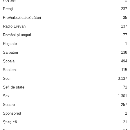
Poştaşi
2
Preoţi
237
ProVerbeZicaleZicători
35
Radio Erevan
137
Români şi unguri
77
Roșcate
1
Sărbători
138
Şcoală
494
Scotieni
115
Seci
3.137
Şefi de state
71
Sex
1.301
Soacre
257
Sponsored
2
Ştiaţi că
21