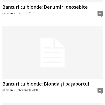
i
Bancuri cu blonde: Denumiri deosebite
carmen
-
martie 3, 2018
0
l
e
i
–
C
e
l
Bancuri cu blonde: Blonda și pașaportul
e
carmen
-
februarie 8, 2018
0
m