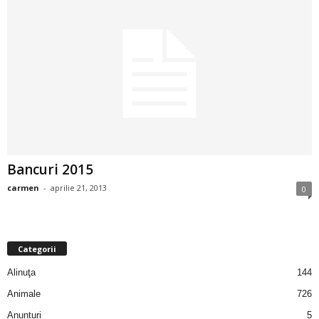
a
i
t
a
r
i
Bancuri 2015
carmen
-
aprilie 21, 2013
0
b
a
Categorii
n
Alinuţa
144
c
Animale
726
Anunturi
5