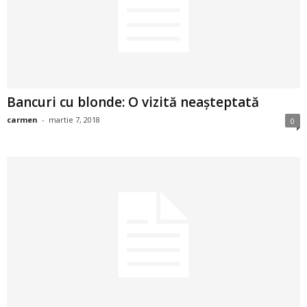
2
3
-
Bancuri cu blonde: O vizită neașteptată
B
carmen
-
martie 7, 2018
0
a
n
c
u
l
z