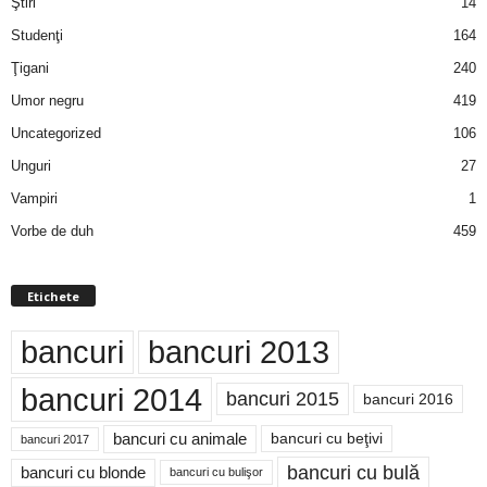
Ştiri
14
Studenţi
164
Ţigani
240
Umor negru
419
Uncategorized
106
Unguri
27
Vampiri
1
Vorbe de duh
459
Etichete
bancuri
bancuri 2013
bancuri 2014
bancuri 2015
bancuri 2016
bancuri cu animale
bancuri cu beţivi
bancuri 2017
bancuri cu bulă
bancuri cu blonde
bancuri cu bulişor