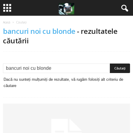
Acasă
Căutați
B
bancuri noi cu blonde
-
rezultatele
a
căutării
n
c
u
Dacă nu sunteți mulțumiți de rezultate, vă rugăm folosiți alt criteriu de
căutare
r
i
2
0