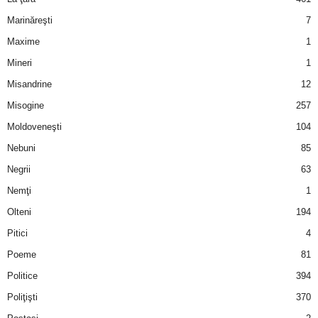
Marinăreşti
7
Maxime
1
Mineri
1
Misandrine
12
Misogine
257
Moldoveneşti
104
Nebuni
85
Negrii
63
Nemţi
1
Olteni
194
Pitici
4
Poeme
81
Politice
394
Poliţişti
370