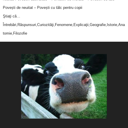
Povești de neuitat – Povești cu tâlc pentru copii
Ştiaţi că…
Întrebări,Răspunsuri,Curiozităţi,Fenomene,Explicaţii,Geografie,Istorie,Ana
tomie,Filozofie