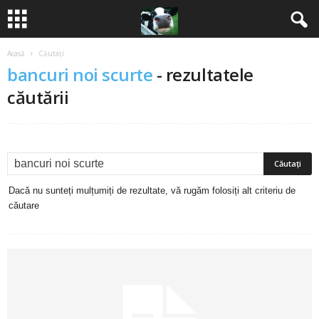
Acasă
Căutați
B
bancuri noi scurte
-
rezultatele
a
căutării
n
c
u
Dacă nu sunteți mulțumiți de rezultate, vă rugăm folosiți alt criteriu de
căutare
r
i
2
0