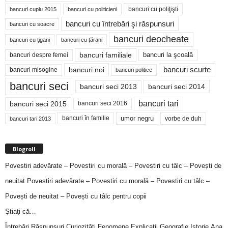
bancuri cu poliţişti
bancuri cuplu 2015
bancuri cu politicieni
bancuri cu întrebări şi răspunsuri
bancuri cu soacre
bancuri deocheate
bancuri cu ţigani
bancuri cu ţărani
bancuri familiale
bancuri despre femei
bancuri la şcoală
bancuri noi
bancuri scurte
bancuri misogine
bancuri politice
bancuri seci
bancuri seci 2014
bancuri seci 2013
bancuri tari
bancuri seci 2015
bancuri seci 2016
bancuri în familie
umor negru
vorbe de duh
bancuri tari 2013
Blogroll
Povestiri adevărate – Povestiri cu morală – Povestiri cu tâlc – Povești de
neuitat
Povestiri adevărate – Povestiri cu morală – Povestiri cu tâlc –
Povești de neuitat – Povești cu tâlc pentru copii
Ştiaţi că…
Întrebări,Răspunsuri,Curiozităţi,Fenomene,Explicaţii,Geografie,Istorie,Ana