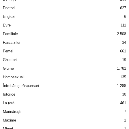
a
Doctori
627
i
Englezi
6
Evrei
111
t
Familiale
2.508
a
Farsa zilei
34
Femei
661
r
Ghicitori
19
i
Glume
1.781
Homosexuali
135
b
Întrebări şi răspunsuri
1.288
a
Istorice
30
La ţară
461
n
Marinăreşti
7
c
Maxime
1
Mineri
1