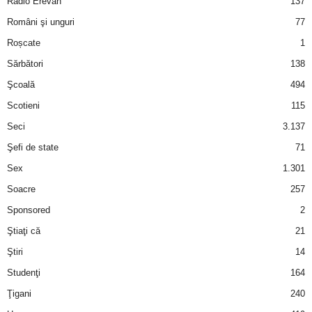
Radio Erevan
137
Români şi unguri
77
d
Roșcate
1
e
Sărbători
138
Şcoală
494
t
Scotieni
115
o
Seci
3.137
Şefi de state
71
p
Sex
1.301
Soacre
257
Sponsored
2
Ştiaţi că
21
Ştiri
14
Studenţi
164
Ţigani
240