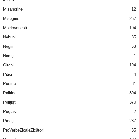
u
Misandrine
12
r
Misogine
257
Moldoveneşti
104
i
Nebuni
85
–
Negrii
63
B
Nemţi
1
Olteni
194
a
Pitici
4
n
Poeme
81
Politice
394
c
Poliţişti
370
u
Poştaşi
2
Preoţi
237
r
ProVerbeZicaleZicători
35
i