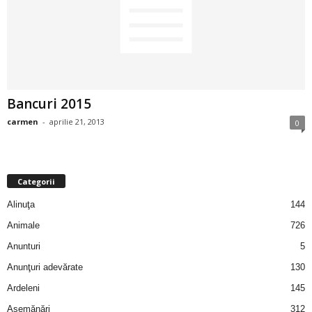
2
3
-
Bancuri 2015
B
carmen
-
aprilie 21, 2013
0
a
n
Categorii
c
Alinuţa
144
Animale
726
u
Anunturi
5
l
Anunţuri adevărate
130
Ardeleni
145
z
Asemănări
312