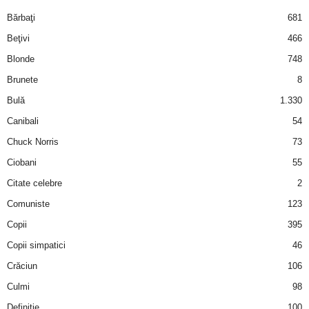
i
Bărbaţi
681
Beţivi
466
l
Blonde
748
e
Brunete
8
Bulă
1.330
i
Canibali
54
–
Chuck Norris
73
Ciobani
55
C
Citate celebre
2
e
Comuniste
123
Copii
395
l
Copii simpatici
46
e
Crăciun
106
m
Culmi
98
Definiţie
100