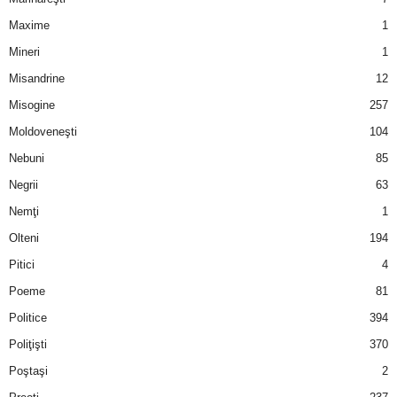
Maxime
1
Mineri
1
Misandrine
12
Misogine
257
Moldoveneşti
104
Nebuni
85
Negrii
63
Nemţi
1
Olteni
194
Pitici
4
Poeme
81
Politice
394
Poliţişti
370
Poştaşi
2