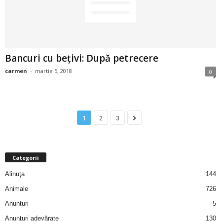
u
r
i
Bancuri cu bețivi: După petrecere
–
carmen
-
martie 5, 2018
0
B
a
1
2
3
n
c
Categorii
Alinuţa
144
u
Animale
726
r
Anunturi
5
i
Anunţuri adevărate
130