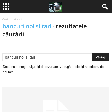
Acasă
Căutați
B
bancuri noi si tari
-
rezultatele
a
căutării
n
c
u
Dacă nu sunteți mulțumiți de rezultate, vă rugăm folosiți alt criteriu de
căutare
r
i
2
0