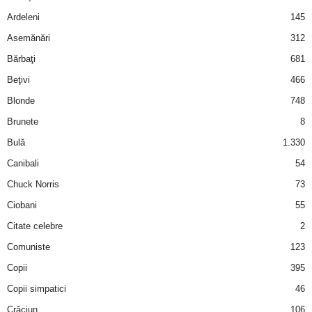
Ardeleni
145
d
Asemănări
312
e
Bărbaţi
681
Beţivi
466
t
Blonde
748
o
Brunete
8
Bulă
1.330
p
Canibali
54
Chuck Norris
73
Ciobani
55
Citate celebre
2
Comuniste
123
Copii
395
Copii simpatici
46
Crăciun
106