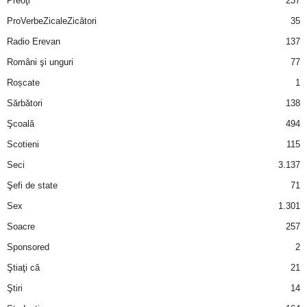
Preoţi
237
ProVerbeZicaleZicători
35
Radio Erevan
137
Români şi unguri
77
Roșcate
1
Sărbători
138
Şcoală
494
Scotieni
115
Seci
3.137
Şefi de state
71
Sex
1.301
Soacre
257
Sponsored
2
Ştiaţi că
21
Ştiri
14