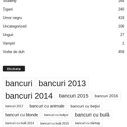
Studenţi
164
Ţigani
240
Umor negru
419
Uncategorized
106
Unguri
27
Vampiri
1
Vorbe de duh
459
Etichete
bancuri
bancuri 2013
bancuri 2014
bancuri 2015
bancuri 2016
bancuri cu animale
bancuri cu beţivi
bancuri 2017
bancuri cu bulă
bancuri cu blonde
bancuri cu bulişor
bancuri cu bulă 2014
bancuri cu bărbaţi
bancuri cu bulă 2015