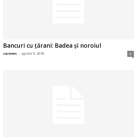
2
3
-
Bancuri cu țărani: Badea și noroiul
B
carmen
-
aprilie 9, 2018
0
a
n
c
u
l
z