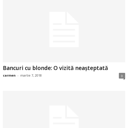
a
i
t
a
r
i
Bancuri cu blonde: O vizită neașteptată
carmen
-
martie 7, 2018
0
b
a
n
c