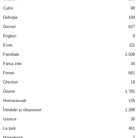
Culmi
98
Definiţie
100
Doctori
627
Englezi
6
Evrei
111
Familiale
2.508
Farsa zilei
34
Femei
661
Ghicitori
19
Glume
1.781
Homosexuali
135
Întrebări şi răspunsuri
1.288
Istorice
30
La ţară
461
Marinăreşti
7