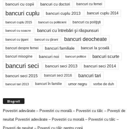
bancuri cu copii
bancuri cu doctori
bancuri cu femei
bancuri cuplu
bancuri cuplu 2014
bancuri cuplu 2013
bancuri cu poliţişti
bancuri cuplu 2015
bancuri cu politicieni
bancuri cu întrebări şi răspunsuri
bancuri cu soacre
bancuri deocheate
bancuri cu ţigani
bancuri cu ţărani
bancuri familiale
bancuri despre femei
bancuri la şcoală
bancuri noi
bancuri scurte
bancuri misogine
bancuri politice
bancuri seci
bancuri seci 2014
bancuri seci 2013
bancuri tari
bancuri seci 2015
bancuri seci 2016
bancuri în familie
umor negru
vorbe de duh
bancuri tari 2013
Blogroll
Povestiri adevărate – Povestiri cu morală – Povestiri cu tâlc – Povești de
neuitat
Povestiri adevărate – Povestiri cu morală – Povestiri cu tâlc –
Povești de neuitat – Povești cu tâlc pentru copii