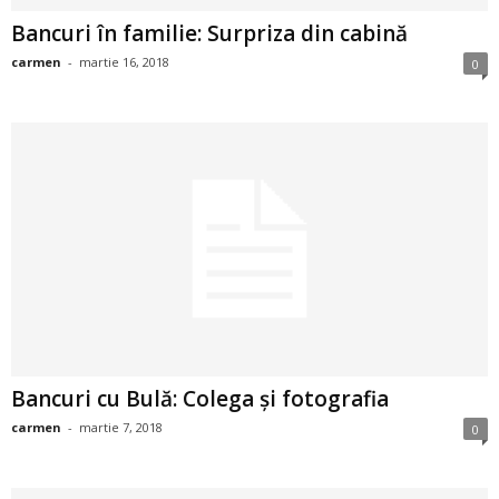
i
Bancuri în familie: Surpriza din cabină
carmen
-
martie 16, 2018
0
l
e
i
–
C
e
l
Bancuri cu Bulă: Colega și fotografia
e
carmen
-
martie 7, 2018
0
m