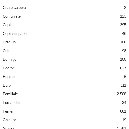
u
Citate celebre
2
r
Comuniste
123
Copii
395
i
Copii simpatici
46
–
Crăciun
106
Culmi
98
B
Definiţie
100
a
Doctori
627
Englezi
6
n
Evrei
111
c
Familiale
2.508
u
Farsa zilei
34
Femei
661
r
Ghicitori
19
i
Glume
1.781