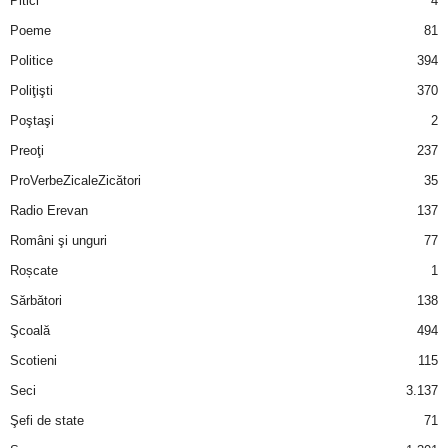
Pitici
4
Poeme
81
Politice
394
Poliţişti
370
Poştaşi
2
Preoţi
237
ProVerbeZicaleZicători
35
Radio Erevan
137
Români şi unguri
77
Roșcate
1
Sărbători
138
Şcoală
494
Scotieni
115
Seci
3.137
Şefi de state
71