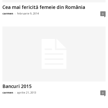
i
Cea mai fericită femeie din România
carmen
-
februarie 9, 2014
0
l
e
i
–
C
e
l
Bancuri 2015
e
carmen
-
aprilie 21, 2013
0
m