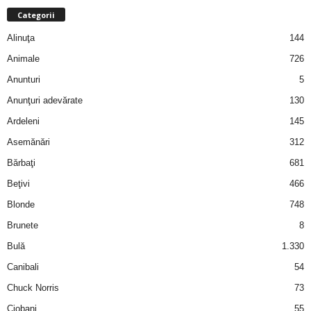
a
Categorii
Alinuţa
144
i
Animale
726
t
Anunturi
5
a
Anunţuri adevărate
130
Ardeleni
145
r
Asemănări
312
i
Bărbaţi
681
Beţivi
466
b
Blonde
748
a
Brunete
8
Bulă
1.330
n
Canibali
54
c
Chuck Norris
73
Ciobani
55