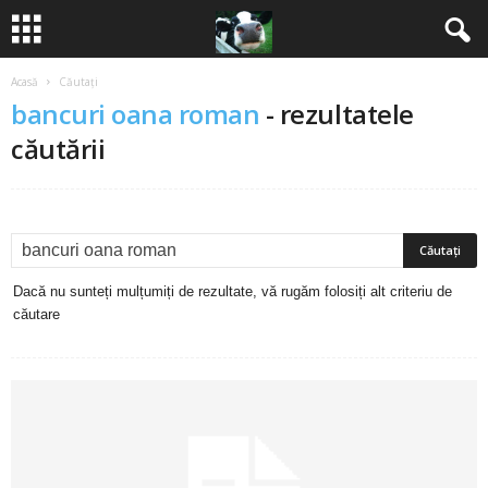
Acasă
Căutați
B
bancuri oana roman
-
rezultatele
a
căutării
n
c
u
Dacă nu sunteți mulțumiți de rezultate, vă rugăm folosiți alt criteriu de
căutare
r
i
2
0