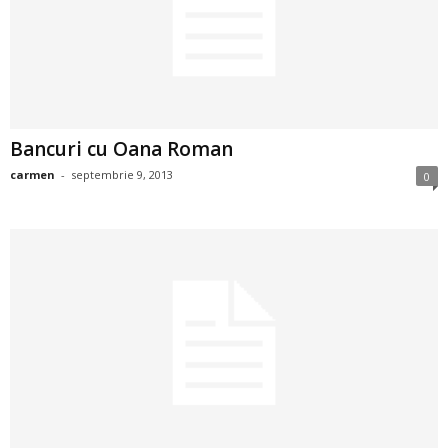
2
3
-
Bancuri cu Oana Roman
B
carmen
-
septembrie 9, 2013
0
a
n
c
u
l
z