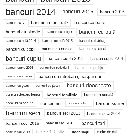
bancuri 2014
bancuri 2015
bancuri 2016
bancuri cu animale
bancuri cu beţivi
bancuri 2017
bancuri cu bulă
bancuri cu blonde
bancuri cu bulişor
bancuri cu bulă 2014
bancuri cu bărbaţi
bancuri cu bulă 2015
bancuri cu copii
bancuri cu doctori
bancuri cu femei
bancuri cuplu
bancuri cuplu 2014
bancuri cuplu 2013
bancuri cu poliţişti
bancuri cuplu 2015
bancuri cu politicieni
bancuri cu întrebări şi răspunsuri
bancuri cu soacre
bancuri deocheate
bancuri cu ţigani
bancuri cu ţărani
bancuri familiale
bancuri despre femei
bancuri la şcoală
bancuri noi
bancuri scurte
bancuri misogine
bancuri politice
bancuri seci
bancuri seci 2014
bancuri seci 2013
bancuri tari
bancuri seci 2015
bancuri seci 2016
bancuri în familie
umor negru
vorbe de duh
bancuri tari 2013