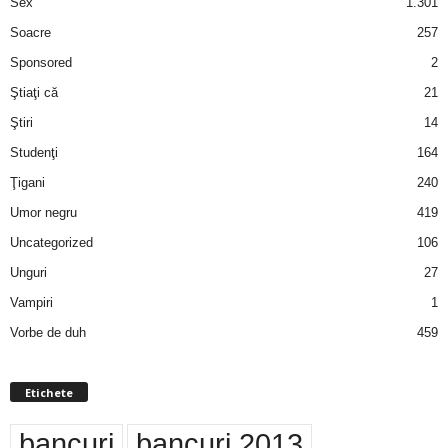
Sex
1.301
Soacre
257
Sponsored
2
Ştiaţi că
21
Ştiri
14
Studenţi
164
Ţigani
240
Umor negru
419
Uncategorized
106
Unguri
27
Vampiri
1
Vorbe de duh
459
Etichete
bancuri
bancuri 2013