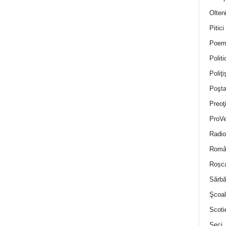
Olten
Pitici
Poem
Politi
Poliţiş
Poşta
Preoţ
ProVe
Radio
Român
Roșc
Sărbă
Şcoal
Scoti
Seci