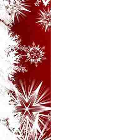
i
–
B
a
n
c
u
r
i
d