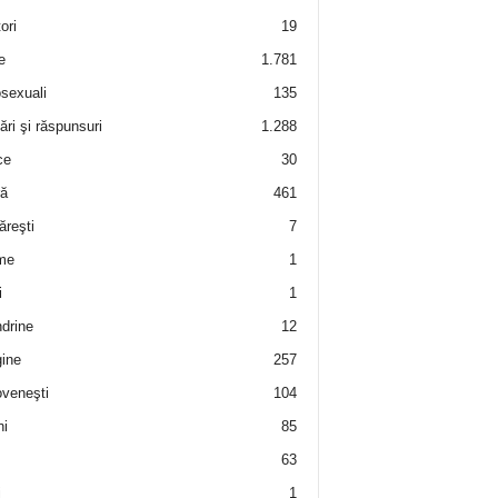
ori
19
e
1.781
sexuali
135
ări şi răspunsuri
1.288
ce
30
ră
461
ăreşti
7
me
1
i
1
drine
12
ine
257
veneşti
104
i
85
63
i
1