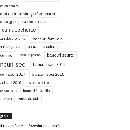
uri cu soacre
curi cu întrebări şi răspunsuri
ri cu ţigani
bancuri cu ţărani
ncuri deocheate
bancuri familiale
uri despre femei
bancuri misogine
uri la şcoală
curi noi
bancuri scurte
bancuri politice
ncuri seci
bancuri seci 2013
curi seci 2014
bancuri seci 2015
bancuri tari
uri seci 2016
bancuri în familie
ri tari 2013
r negru
vorbe de duh
groll
tiri adevărate – Povestiri cu morală –