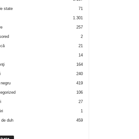
de state
71
1.301
re
257
sored
2
 că
21
14
nţi
164
i
240
negru
419
egorized
106
i
27
ri
1
 de duh
459
chete