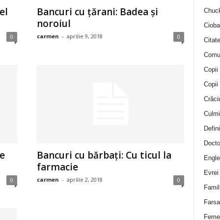
el
Bancuri cu țărani: Badea și
Chuck
noroiul
Cioba
carmen
-
aprilie 9, 2018
0
0
Citat
Comu
Copii
Copii
Crăci
Culmi
Defini
Docto
de
Bancuri cu bărbați: Cu ticul la
Engle
farmacie
Evrei
carmen
-
aprilie 2, 2018
0
0
Famil
Farsa 
Feme