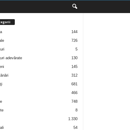
egorii
ţa
144
ale
726
uri
5
uri adevărate
130
eni
145
ănări
312
ţi
681
466
e
748
te
8
1.330
ali
54