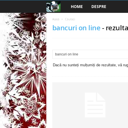
HOME
DESPRE
B
a
Acasă
Căutați
bancuri on line
-
rezulta
n
c
u
Dacă nu sunteți mulțumiți de rezultate, vă rugă
r
i
2
0
2