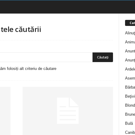
Cat
tele căutării
Alinu
Anim
Anunt
Anunţ
m folosiți alt criteriu de căutare
Ardel
Asem
Bărba
Beţivi
Blond
Brune
Bulă
Canib