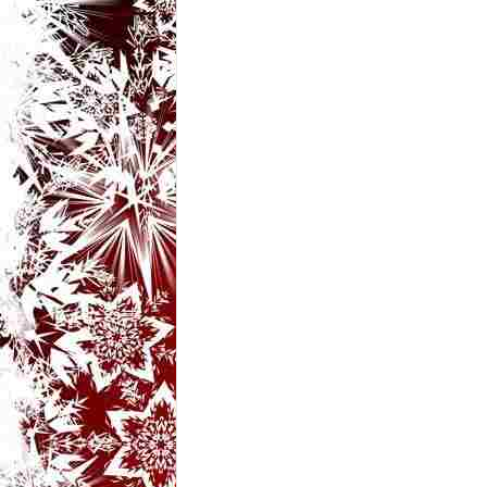
t
a
r
i
b
a
n
c
u
r