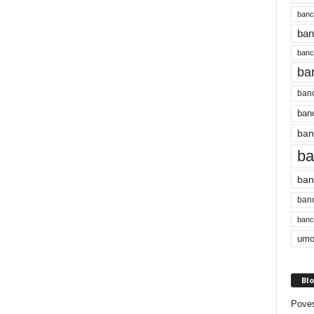
banc
ban
bancu
ba
banc
banc
ban
ba
ban
banc
bancu
umo
Blo
Poves