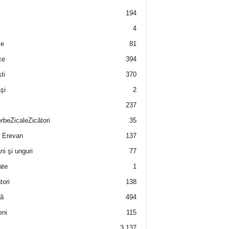
i
194
4
e
81
ce
394
ti
370
şi
2
i
237
rbeZicaleZicători
35
 Erevan
137
i şi unguri
77
ate
1
tori
138
ă
494
eni
115
3.137