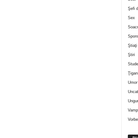
Şefi 
Sex
Soac
Spon
Ştiaţi
Ştiri
Stude
Ţigan
Umor 
Uncat
Ungur
Vampi
Vorbe
Eti