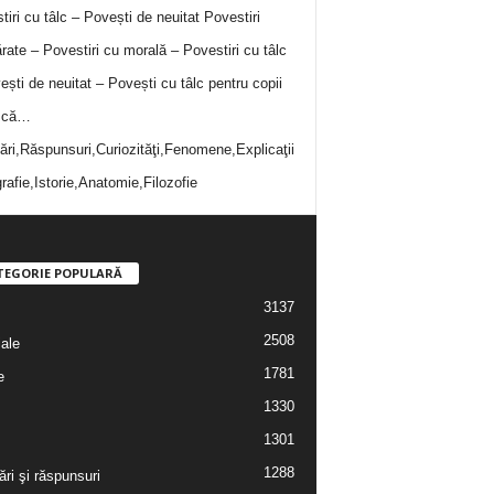
tiri cu tâlc – Povești de neuitat
Povestiri
rate – Povestiri cu morală – Povestiri cu tâlc
ești de neuitat – Povești cu tâlc pentru copii
i că…
bări,Răspunsuri,Curiozităţi,Fenomene,Explicaţii
rafie,Istorie,Anatomie,Filozofie
TEGORIE POPULARĂ
3137
2508
iale
1781
e
1330
1301
1288
ări şi răspunsuri