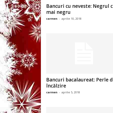
3
Bancuri cu neveste: Negrul c
mai negru
-
carmen
-
aprilie 10, 2018
B
a
n
c
u
Bancuri bacalaureat: Perle 
l
încălzire
carmen
z
-
aprilie 5, 2018
i