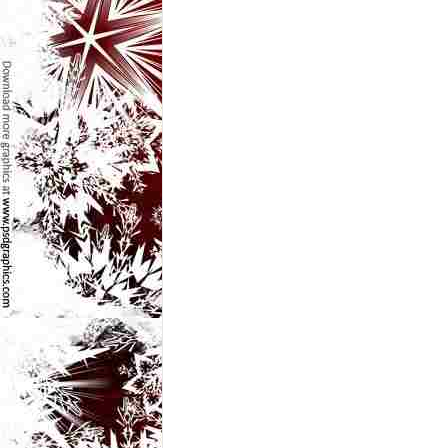
e
t
o
p