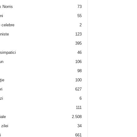
 Norris
73
ni
55
e celebre
2
niste
123
395
 simpatici
46
un
106
98
ţie
100
ri
627
zi
6
111
iale
2.508
zilei
34
i
661