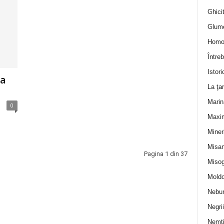
Ghicit
Glum
Homo
Întreb
Istori
șa
La ţa
Marin
0
Maxi
Miner
Misan
Pagina 1 din 37
Misog
Moldo
Nebun
Negrii
Nemţ