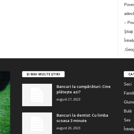
Poves
adevă
– Pov
Ştiaţ
Între
,Geog
ȘI MAI MULTE ȘTIRI
CA
Seci
Bancuri la cumpărături: Cine
plătește azi?
Famil
august 27, 2023
Glum
Bulă
Bancuri la dentist: Cu limba
scoasa 3 minute
Sex
august 20, 2023
Întreb