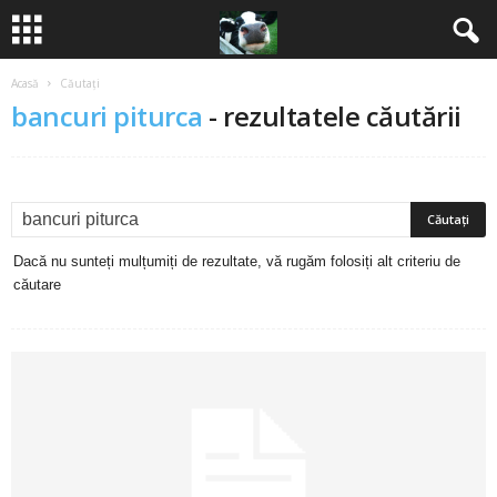
Acasă
Căutați
B
bancuri piturca
-
rezultatele căutării
a
n
c
Dacă nu sunteți mulțumiți de rezultate, vă rugăm folosiți alt criteriu de
u
căutare
r
i
2
0