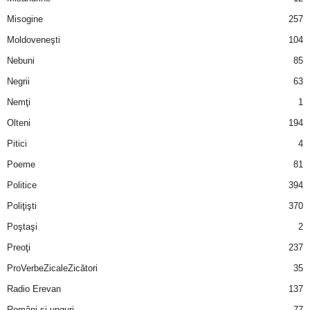
u
Misogine
257
r
Moldoveneşti
104
Nebuni
85
i
Negrii
63
–
Nemţi
1
Olteni
194
B
Pitici
4
a
Poeme
81
n
Politice
394
Poliţişti
370
c
Poştaşi
2
u
Preoţi
237
ProVerbeZicaleZicători
35
r
Radio Erevan
137
i
Români şi unguri
77