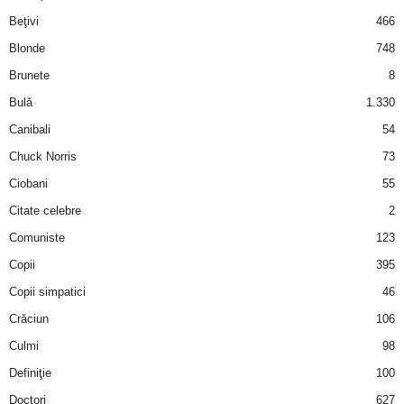
i
Beţivi
466
Blonde
748
l
Brunete
8
e
Bulă
1.330
Canibali
54
i
Chuck Norris
73
–
Ciobani
55
Citate celebre
2
C
Comuniste
123
e
Copii
395
Copii simpatici
46
l
Crăciun
106
e
Culmi
98
Definiţie
100
m
Doctori
627