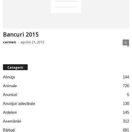
2
3
Bancuri 2015
-
carmen
-
aprilie 21, 2013
0
B
a
Categorii
n
Alinuţa
144
c
Animale
726
Anunturi
5
u
Anunţuri adevărate
130
l
Ardeleni
145
Asemănări
312
z
Bărbaţi
681