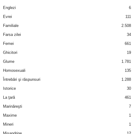
a
Englezi
6
i
Evrei
111
Familiale
2.508
t
Farsa zilei
34
a
Femei
661
Ghicitori
19
r
Glume
1.781
i
Homosexuali
135
Întrebări şi răspunsuri
1.288
b
Istorice
30
a
La ţară
461
Marinăreşti
7
n
Maxime
1
c
Mineri
1
Misandrine
12