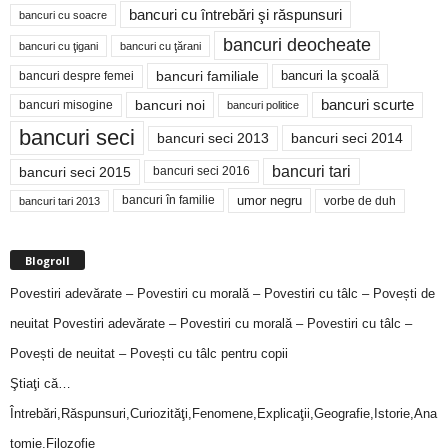
bancuri cu întrebări şi răspunsuri
bancuri cu soacre
bancuri deocheate
bancuri cu ţigani
bancuri cu ţărani
bancuri familiale
bancuri despre femei
bancuri la şcoală
bancuri noi
bancuri scurte
bancuri misogine
bancuri politice
bancuri seci
bancuri seci 2014
bancuri seci 2013
bancuri tari
bancuri seci 2015
bancuri seci 2016
bancuri în familie
umor negru
vorbe de duh
bancuri tari 2013
Blogroll
Povestiri adevărate – Povestiri cu morală – Povestiri cu tâlc – Povești de
neuitat
Povestiri adevărate – Povestiri cu morală – Povestiri cu tâlc –
Povești de neuitat – Povești cu tâlc pentru copii
Ştiaţi că…
Întrebări,Răspunsuri,Curiozităţi,Fenomene,Explicaţii,Geografie,Istorie,Ana
tomie,Filozofie