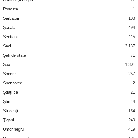
Roșcate
1
d
Sărbători
138
e
Şcoală
494
Scotieni
115
t
Seci
3.137
o
Şefi de state
71
Sex
1.301
p
Soacre
257
Sponsored
2
Ştiaţi că
21
Ştiri
14
Studenţi
164
Ţigani
240
Umor negru
419