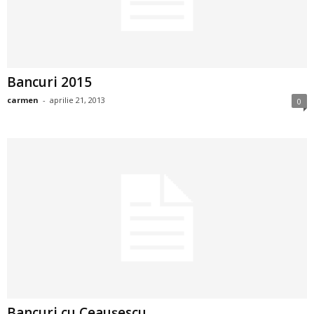
2
3
Bancuri 2015
-
carmen
-
aprilie 21, 2013
0
B
a
n
c
u
l
z
Bancuri cu Ceauşescu