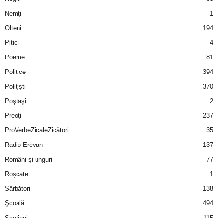
Nemţi
1
d
Olteni
194
e
Pitici
4
Poeme
81
t
Politice
394
o
Poliţişti
370
Poştaşi
2
p
Preoţi
237
ProVerbeZicaleZicători
35
Radio Erevan
137
Români şi unguri
77
Roșcate
1
Sărbători
138
Şcoală
494
Scotieni
115