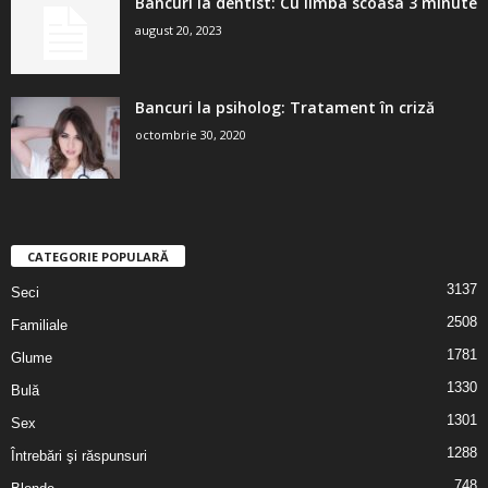
Bancuri la dentist: Cu limba scoasa 3 minute
august 20, 2023
Bancuri la psiholog: Tratament în criză
octombrie 30, 2020
CATEGORIE POPULARĂ
3137
Seci
2508
Familiale
1781
Glume
1330
Bulă
1301
Sex
1288
Întrebări şi răspunsuri
748