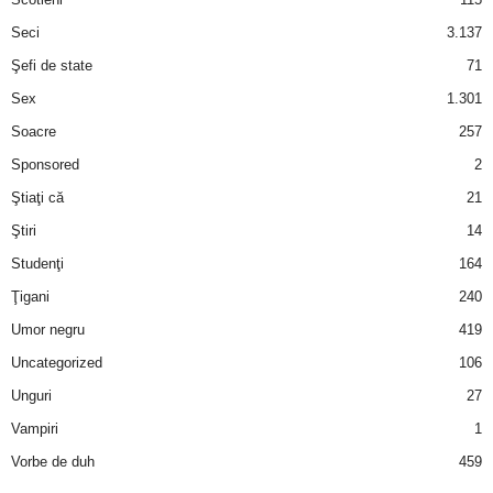
Seci
3.137
Şefi de state
71
Sex
1.301
Soacre
257
Sponsored
2
Ştiaţi că
21
Ştiri
14
Studenţi
164
Ţigani
240
Umor negru
419
Uncategorized
106
Unguri
27
Vampiri
1
Vorbe de duh
459