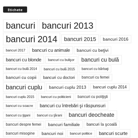
Etichete
bancuri
bancuri 2013
bancuri 2014
bancuri 2015
bancuri 2016
bancuri cu animale
bancuri cu beţivi
bancuri 2017
bancuri cu bulă
bancuri cu blonde
bancuri cu bulişor
bancuri cu bulă 2014
bancuri cu bărbaţi
bancuri cu bulă 2015
bancuri cu copii
bancuri cu doctori
bancuri cu femei
bancuri cuplu
bancuri cuplu 2014
bancuri cuplu 2013
bancuri cu poliţişti
bancuri cuplu 2015
bancuri cu politicieni
bancuri cu întrebări şi răspunsuri
bancuri cu soacre
bancuri deocheate
bancuri cu ţigani
bancuri cu ţărani
bancuri familiale
bancuri despre femei
bancuri la şcoală
bancuri noi
bancuri scurte
bancuri misogine
bancuri politice