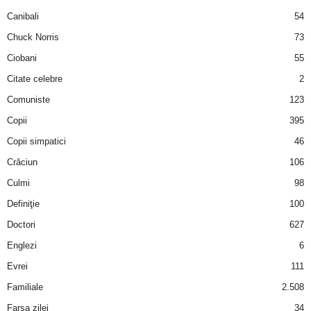
a
Canibali
54
Chuck Norris
73
i
Ciobani
55
t
Citate celebre
2
a
Comuniste
123
Copii
395
r
Copii simpatici
46
i
Crăciun
106
Culmi
98
b
Definiţie
100
a
Doctori
627
Englezi
6
n
Evrei
111
c
Familiale
2.508
Farsa zilei
34