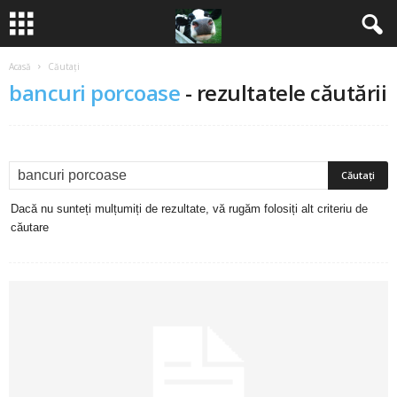
Acasă
Căutați
B
bancuri porcoase
-
rezultatele căutării
a
n
c
Dacă nu sunteți mulțumiți de rezultate, vă rugăm folosiți alt criteriu de
u
căutare
r
i
2
0