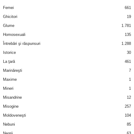
u
Femei
661
r
Ghicitori
19
Glume
1.781
i
Homosexuali
135
–
Întrebări şi răspunsuri
1.288
Istorice
30
B
La ţară
461
a
Marinăreşti
7
Maxime
1
n
Mineri
1
c
Misandrine
12
u
Misogine
257
Moldoveneşti
104
r
Nebuni
85
i
Negrii
63