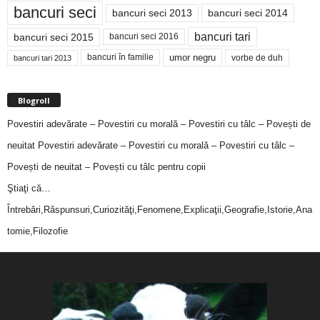
bancuri seci
bancuri seci 2014
bancuri seci 2013
bancuri tari
bancuri seci 2015
bancuri seci 2016
bancuri în familie
umor negru
vorbe de duh
bancuri tari 2013
Blogroll
Povestiri adevărate – Povestiri cu morală – Povestiri cu tâlc – Povești de
neuitat
Povestiri adevărate – Povestiri cu morală – Povestiri cu tâlc –
Povești de neuitat – Povești cu tâlc pentru copii
Ştiaţi că…
Întrebări,Răspunsuri,Curiozităţi,Fenomene,Explicaţii,Geografie,Istorie,Ana
tomie,Filozofie