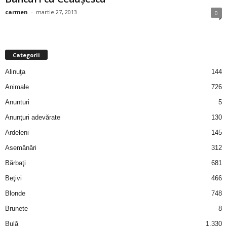
i
carmen
-
martie 27, 2013
0
l
e
Categorii
Alinuţa
144
i
Animale
726
–
Anunturi
5
Anunţuri adevărate
130
C
Ardeleni
145
e
Asemănări
312
Bărbaţi
681
l
Beţivi
466
e
Blonde
748
Brunete
8
m
Bulă
1.330