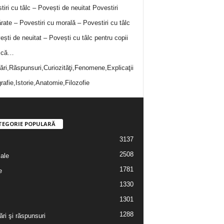
tiri cu tâlc – Povești de neuitat
Povestiri
rate – Povestiri cu morală – Povestiri cu tâlc
ești de neuitat – Povești cu tâlc pentru copii
i că…
bări,Răspunsuri,Curiozităţi,Fenomene,Explicaţii
rafie,Istorie,Anatomie,Filozofie
TEGORIE POPULARĂ
3137
2508
iale
1781
e
1330
1301
1288
ări şi răspunsuri