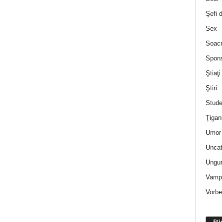
Şefi 
Sex
Soac
Spon
Ştiaţi
Ştiri
Stude
Ţigan
Umor 
Uncat
Ungur
Vampi
Vorbe
Eti