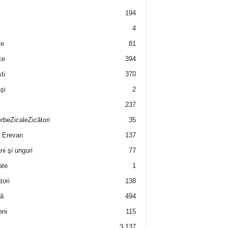
i
194
4
e
81
ce
394
ti
370
şi
2
i
237
rbeZicaleZicători
35
 Erevan
137
i şi unguri
77
ate
1
tori
138
ă
494
eni
115
3.137