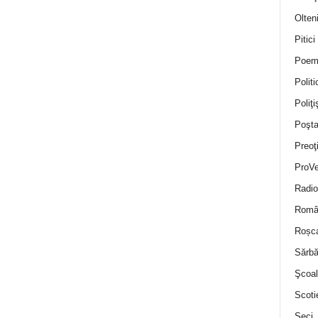
Olten
Pitici
Poem
Politi
Poliţiş
Poşta
Preoţ
ProVe
Radio
Român
Roșc
Sărbă
Şcoal
Scoti
Seci