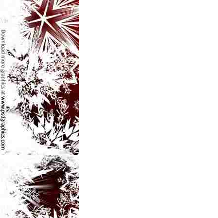
e
t
o
p