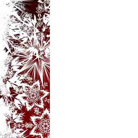
t
a
r
i
b
a
n
c
u
r