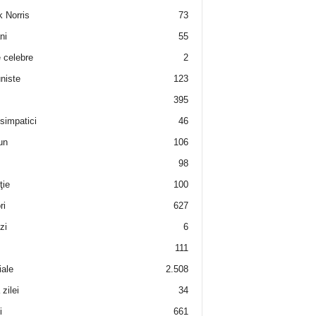
 Norris
73
ni
55
e celebre
2
niste
123
395
 simpatici
46
un
106
98
ţie
100
ri
627
zi
6
111
iale
2.508
zilei
34
i
661