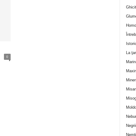
Ghicit
Glum
Homo
Întreb
Istori
La ţa
0
Marin
Maxi
Miner
Misan
Misog
Moldo
Nebun
Negrii
Nemţ