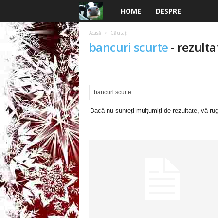
HOME
DESPRE
B
a
Acasă
Căutați
bancuri scurte
-
rezulta
n
c
u
Dacă nu sunteți mulțumiți de rezultate, vă rugă
r
i
2
0
2