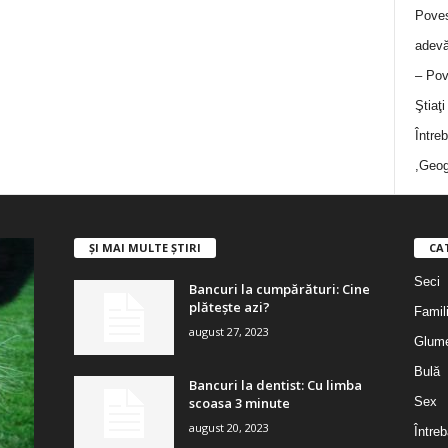
Poves
adevă
– Pov
Ştiaţ
Între
,Geog
ȘI MAI MULTE ȘTIRI
CA
Seci
Bancuri la cumpărături: Cine
plătește azi?
Famil
august 27, 2023
Glum
Bulă
Bancuri la dentist: Cu limba
scoasa 3 minute
Sex
august 20, 2023
Întreb