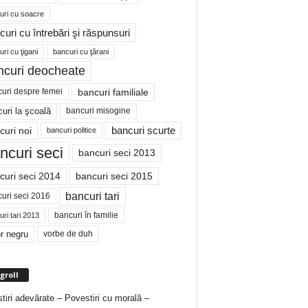
uri cu soacre
curi cu întrebări şi răspunsuri
ri cu ţigani
bancuri cu ţărani
ncuri deocheate
bancuri familiale
uri despre femei
bancuri misogine
uri la şcoală
curi noi
bancuri scurte
bancuri politice
ncuri seci
bancuri seci 2013
curi seci 2014
bancuri seci 2015
bancuri tari
uri seci 2016
bancuri în familie
ri tari 2013
r negru
vorbe de duh
groll
tiri adevărate – Povestiri cu morală –