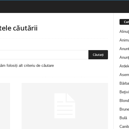
Cat
tele căutării
Alinu
Anim
Anunt
Anunţ
m folosiți alt criteriu de căutare
Ardel
Asem
Bărba
Beţivi
Blond
Brune
Bulă
Canib