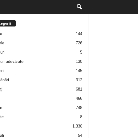
egorii
ţa
144
ale
726
uri
5
uri adevărate
130
eni
145
ănări
312
ţi
681
466
e
748
te
8
1.330
ali
54