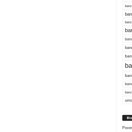
banc
ban
bancu
ba
banc
banc
ban
ba
ban
banc
bancu
umo
Blo
Poves