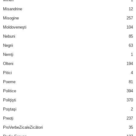
u
Misandrine
12
r
Misogine
257
Moldoveneşti
104
i
Nebuni
85
–
Negrii
63
B
Nemţi
1
Olteni
194
a
Pitici
4
n
Poeme
81
Politice
394
c
Poliţişti
370
u
Poştaşi
2
Preoţi
237
r
ProVerbeZicaleZicători
35
i