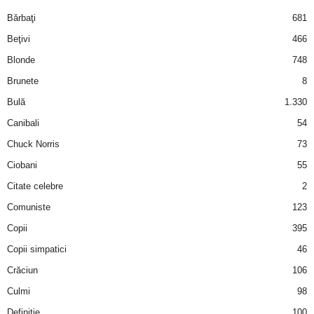
i
Bărbaţi
681
Beţivi
466
l
Blonde
748
e
Brunete
8
Bulă
1.330
i
Canibali
54
–
Chuck Norris
73
Ciobani
55
C
Citate celebre
2
e
Comuniste
123
Copii
395
l
Copii simpatici
46
e
Crăciun
106
m
Culmi
98
Definiţie
100