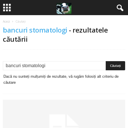
Acasă
Căutați
B
bancuri stomatologi
-
rezultatele
a
căutării
n
c
u
Dacă nu sunteți mulțumiți de rezultate, vă rugăm folosiți alt criteriu de
căutare
r
i
2
0