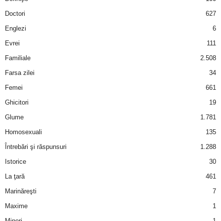
a
Doctori
627
i
Englezi
6
Evrei
111
t
Familiale
2.508
a
Farsa zilei
34
Femei
661
r
Ghicitori
19
i
Glume
1.781
Homosexuali
135
b
Întrebări şi răspunsuri
1.288
a
Istorice
30
La ţară
461
n
Marinăreşti
7
c
Maxime
1
Mineri
1