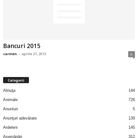
2
3
-
Bancuri 2015
B
carmen
-
aprilie 21, 2013
0
a
n
Categorii
c
Alinuţa
144
Animale
726
u
Anunturi
5
l
Anunţuri adevărate
130
Ardeleni
145
z
Asemănări
312