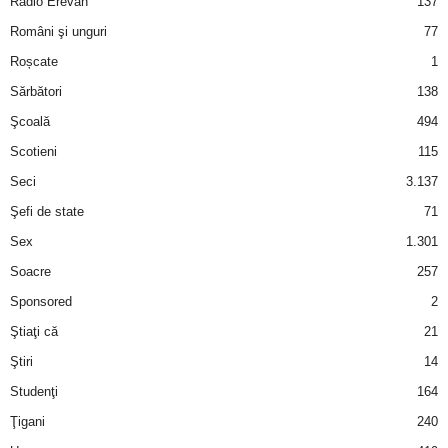
Radio Erevan
137
Români şi unguri
77
d
Roșcate
1
e
Sărbători
138
Şcoală
494
t
Scotieni
115
o
Seci
3.137
Şefi de state
71
p
Sex
1.301
Soacre
257
Sponsored
2
Ştiaţi că
21
Ştiri
14
Studenţi
164
Ţigani
240