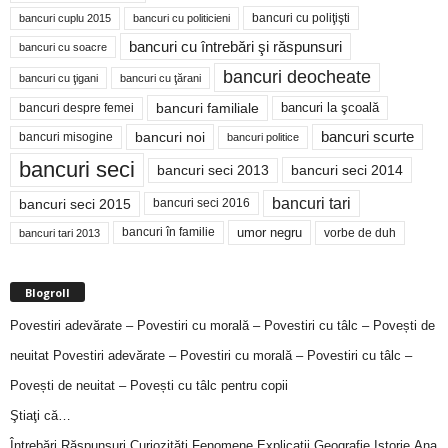
bancuri cu poliţişti
bancuri cuplu 2015
bancuri cu politicieni
bancuri cu întrebări şi răspunsuri
bancuri cu soacre
bancuri deocheate
bancuri cu ţigani
bancuri cu ţărani
bancuri familiale
bancuri despre femei
bancuri la şcoală
bancuri noi
bancuri scurte
bancuri misogine
bancuri politice
bancuri seci
bancuri seci 2014
bancuri seci 2013
bancuri tari
bancuri seci 2015
bancuri seci 2016
bancuri în familie
umor negru
vorbe de duh
bancuri tari 2013
Blogroll
Povestiri adevărate – Povestiri cu morală – Povestiri cu tâlc – Povești de
neuitat
Povestiri adevărate – Povestiri cu morală – Povestiri cu tâlc –
Povești de neuitat – Povești cu tâlc pentru copii
Ştiaţi că…
Întrebări,Răspunsuri,Curiozităţi,Fenomene,Explicaţii,Geografie,Istorie,Ana