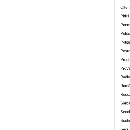
Olten
Pitici
Poem
Politi
Poliţiş
Poşta
Preoţ
ProVe
Radio
Român
Roșc
Sărbă
Şcoal
Scoti
Seci