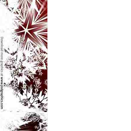
l
e
i
–
C
e
l
e
m
a
i