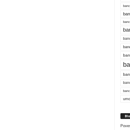
banc
ban
bancu
ba
banc
banc
ban
ba
ban
banc
bancu
umo
Blo
Poves