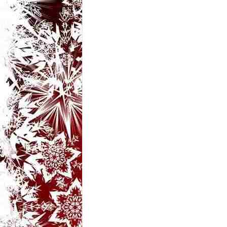
t
a
r
i
b
a
n
c
u
r