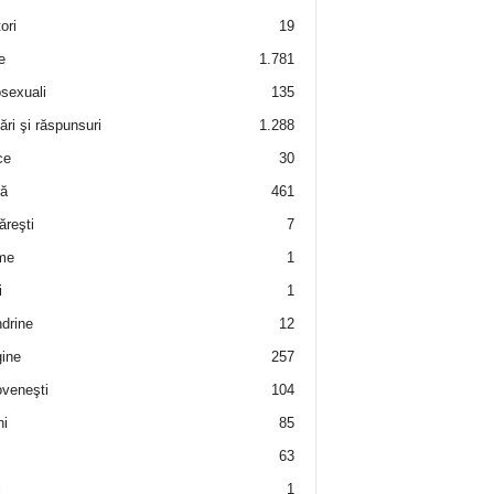
ori
19
e
1.781
sexuali
135
ări şi răspunsuri
1.288
ce
30
ră
461
ăreşti
7
me
1
i
1
drine
12
ine
257
veneşti
104
i
85
63
i
1