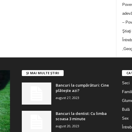
Poves
adevă
– Pov
Ştiaţ
Între
,Geog
ȘI MAI MULTE ȘTIRI
CA
Seci
Bancuri la cumpărături: Cine
plătește azi?
Famil
august 27, 2023
Glum
Bulă
Bancuri la dentist: Cu limba
scoasa 3 minute
Sex
august 20, 2023
Întreb