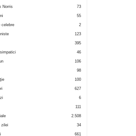
 Norris
73
ni
55
e celebre
2
niste
123
395
 simpatici
46
un
106
98
ţie
100
ri
627
zi
6
111
iale
2.508
zilei
34
i
661