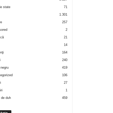
de state
71
1.301
re
257
sored
2
 că
21
14
nţi
164
i
240
negru
419
egorized
106
i
27
ri
1
 de duh
459
chete