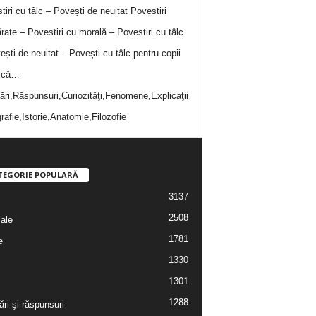
tiri cu tâlc – Povești de neuitat
Povestiri
rate – Povestiri cu morală – Povestiri cu tâlc
ești de neuitat – Povești cu tâlc pentru copii
i că…
bări,Răspunsuri,Curiozităţi,Fenomene,Explicaţii
rafie,Istorie,Anatomie,Filozofie
TEGORIE POPULARĂ
3137
2508
iale
1781
e
1330
1301
1288
ări şi răspunsuri