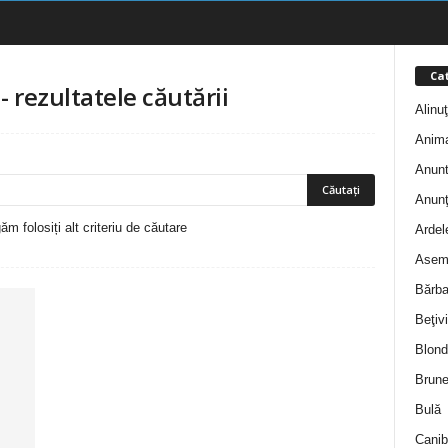
Cat
-
rezultatele căutării
Alinu
Anim
Anunt
Anunţ
m folosiți alt criteriu de căutare
Ardel
Asem
Bărba
Beţivi
Blond
Brune
Bulă
Canib