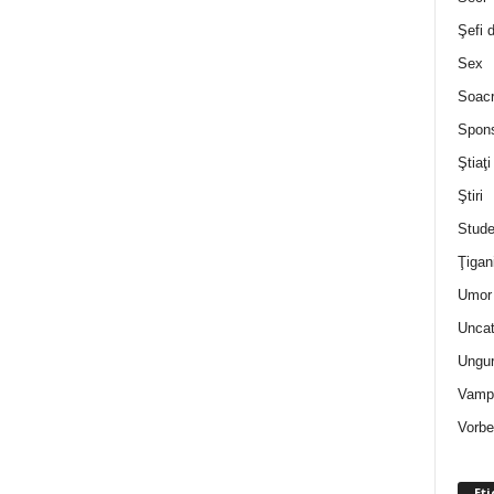
Şefi 
Sex
Soac
Spon
Ştiaţi
Ştiri
Stude
Ţigan
Umor 
Uncat
Ungur
Vampi
Vorbe
Eti