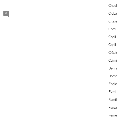
Chuck
0
Cioba
Citat
Comu
Copii
Copii
Crăci
Culmi
Defini
Docto
Engle
Evrei
Famil
Farsa 
Feme