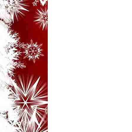
i
–
B
a
n
c
u
r
i
d