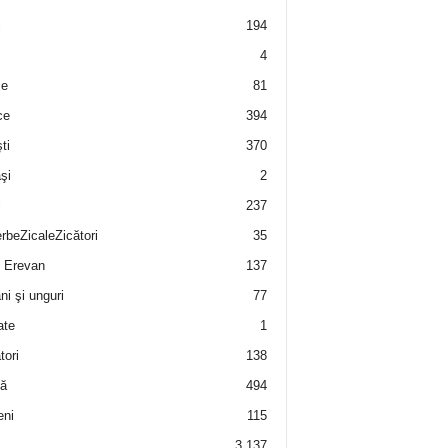
i
194
4
e
81
ce
394
ti
370
şi
2
i
237
rbeZicaleZicători
35
 Erevan
137
i şi unguri
77
ate
1
tori
138
ă
494
eni
115
3.137