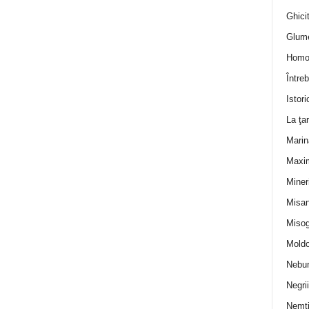
Ghicit
Glum
Homo
Întreb
Istori
La ţa
Marin
Maxi
Miner
Misan
Misog
Moldo
Nebun
Negrii
Nemţ