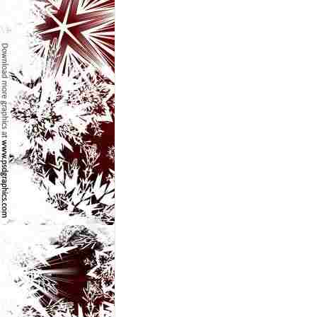
e
t
o
p