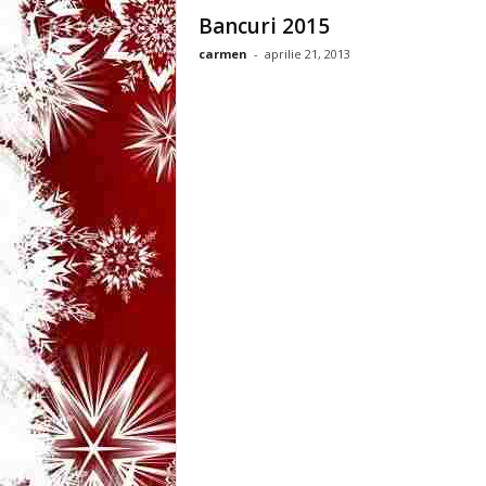
3
Bancuri 2015
carmen
-
aprilie 21, 2013
-
B
a
n
c
u
l
z
i