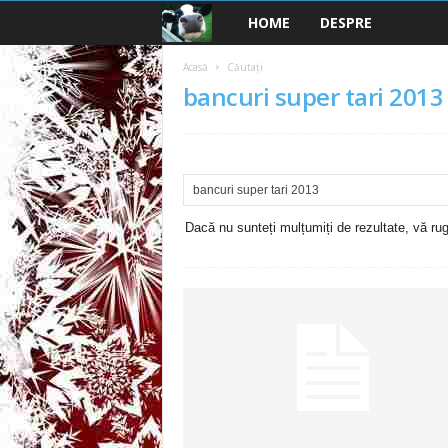
HOME
DESPRE
B
a
Acasă
Căutați
bancuri super tari 2013
n
c
u
Dacă nu sunteți mulțumiți de rezultate, vă rugă
r
i
2
0
2