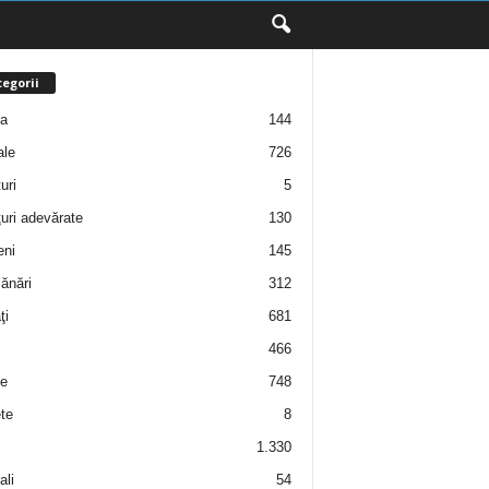
egorii
ţa
144
ale
726
uri
5
uri adevărate
130
eni
145
ănări
312
ţi
681
466
e
748
te
8
1.330
ali
54