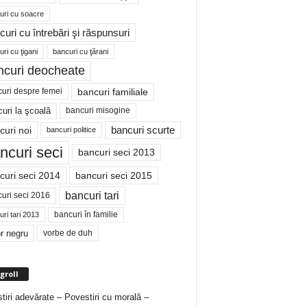
uri cu soacre
curi cu întrebări şi răspunsuri
ri cu ţigani
bancuri cu ţărani
ncuri deocheate
bancuri familiale
uri despre femei
bancuri misogine
uri la şcoală
curi noi
bancuri scurte
bancuri politice
ncuri seci
bancuri seci 2013
curi seci 2014
bancuri seci 2015
bancuri tari
uri seci 2016
bancuri în familie
ri tari 2013
r negru
vorbe de duh
groll
tiri adevărate – Povestiri cu morală –