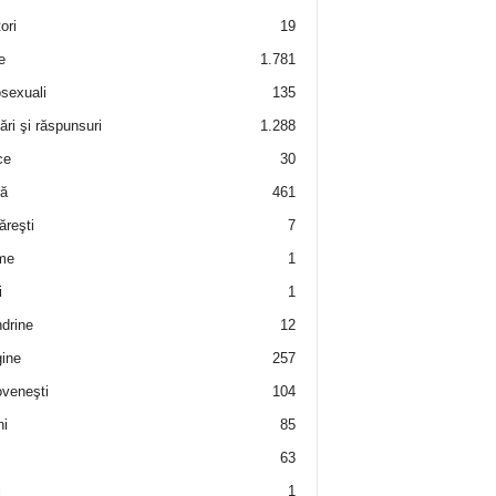
ori
19
e
1.781
sexuali
135
ări şi răspunsuri
1.288
ce
30
ră
461
ăreşti
7
me
1
i
1
drine
12
ine
257
veneşti
104
i
85
63
i
1