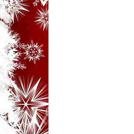
i
–
B
a
n
c
u
r
i
d