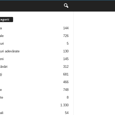
egorii
ţa
144
ale
726
uri
5
uri adevărate
130
eni
145
ănări
312
ţi
681
466
e
748
te
8
1.330
ali
54