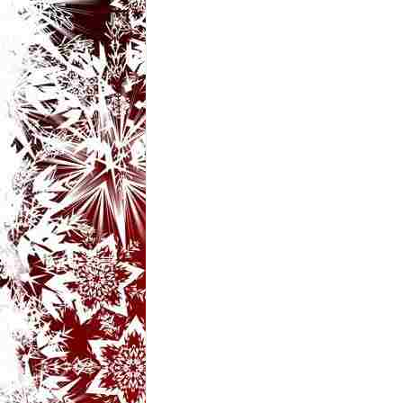
t
a
r
i
b
a
n
c
u
r