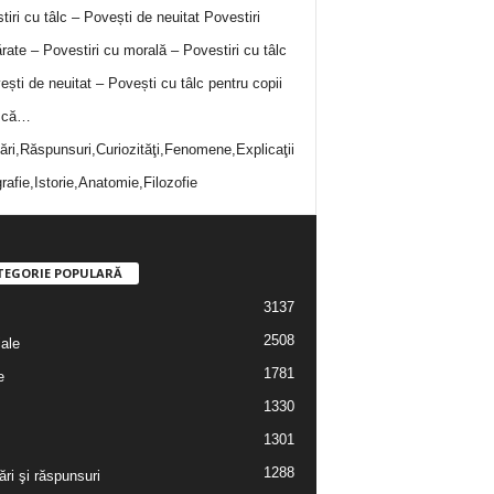
tiri cu tâlc – Povești de neuitat
Povestiri
rate – Povestiri cu morală – Povestiri cu tâlc
ești de neuitat – Povești cu tâlc pentru copii
i că…
bări,Răspunsuri,Curiozităţi,Fenomene,Explicaţii
rafie,Istorie,Anatomie,Filozofie
TEGORIE POPULARĂ
3137
2508
iale
1781
e
1330
1301
1288
ări şi răspunsuri