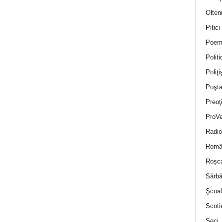
Olten
Pitici
Poem
Politi
Poliţiş
Poşta
Preoţ
ProVe
Radio
Român
Roșc
Sărbă
Şcoal
Scoti
Seci