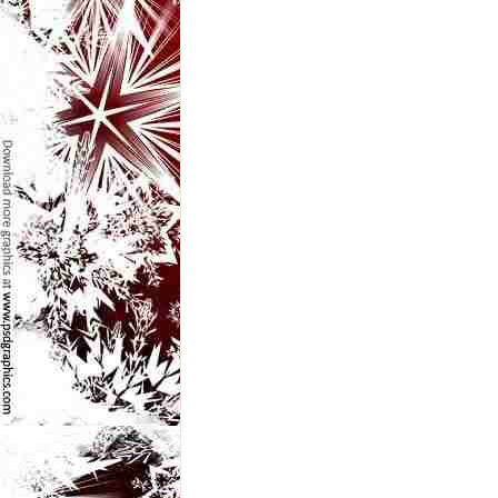
l
e
i
–
C
e
l
e
m
a
i