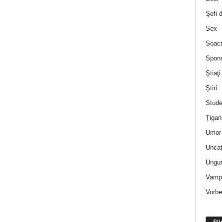
Şefi 
Sex
Soac
Spon
Ştiaţi
Ştiri
Stude
Ţigan
Umor 
Uncat
Ungur
Vampi
Vorbe
Eti