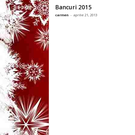
3
Bancuri 2015
carmen
-
aprilie 21, 2013
-
B
a
n
c
u
l
z
i