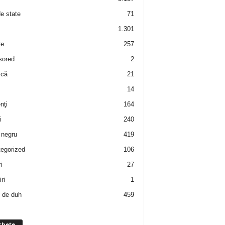
de state
71
1.301
re
257
sored
2
 că
21
14
nţi
164
i
240
negru
419
egorized
106
i
27
ri
1
 de duh
459
chete