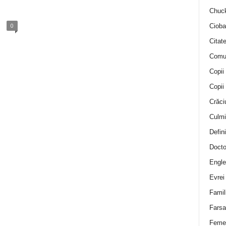
Chuck
0
Cioba
Citat
Comu
Copii
Copii
Crăci
Culmi
Defini
Docto
Engle
Evrei
Famil
Farsa 
Feme