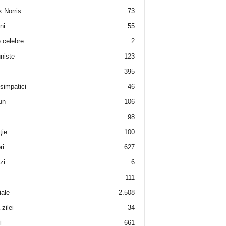
 Norris
73
ni
55
e celebre
2
niste
123
395
 simpatici
46
un
106
98
ţie
100
ri
627
zi
6
111
iale
2.508
zilei
34
i
661