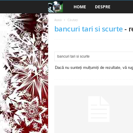
HOME
DESPRE
B
a
Acasă
Căutați
bancuri tari si scurte
-
r
n
c
u
Dacă nu sunteți mulțumiți de rezultate, vă rugă
r
i
2
0
2