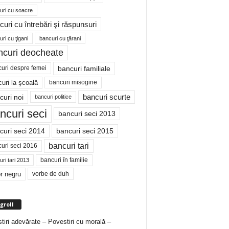
uri cu soacre
curi cu întrebări şi răspunsuri
ri cu ţigani
bancuri cu ţărani
ncuri deocheate
bancuri familiale
uri despre femei
bancuri misogine
uri la şcoală
curi noi
bancuri scurte
bancuri politice
ncuri seci
bancuri seci 2013
curi seci 2014
bancuri seci 2015
bancuri tari
uri seci 2016
bancuri în familie
ri tari 2013
r negru
vorbe de duh
groll
tiri adevărate – Povestiri cu morală –