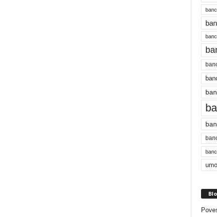
banc
ban
bancu
ba
banc
banc
ban
ba
ban
banc
bancu
umo
Blo
Poves