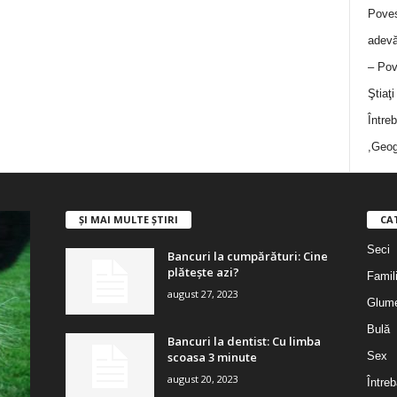
Poves
adevă
– Pov
Ştiaţ
Între
,Geog
ȘI MAI MULTE ȘTIRI
CA
Seci
Bancuri la cumpărături: Cine
plătește azi?
Famil
august 27, 2023
Glum
Bulă
Bancuri la dentist: Cu limba
scoasa 3 minute
Sex
august 20, 2023
Întreb