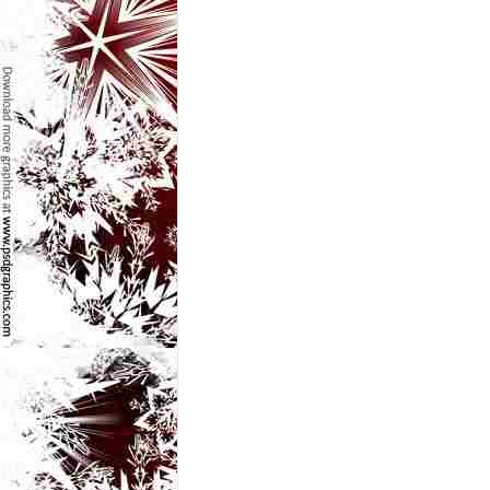
e
t
o
p