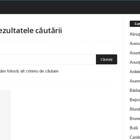
Cat
ezultatele căutării
Alinu
Anim
Anunt
Anunţ
m folosiți alt criteriu de căutare
Ardel
Asem
Bărba
Beţivi
Blond
Brune
Bulă
Canib