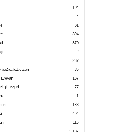
i
194
4
e
81
ce
394
ti
370
şi
2
i
237
rbeZicaleZicători
35
 Erevan
137
i şi unguri
77
ate
1
tori
138
ă
494
eni
115
3.137