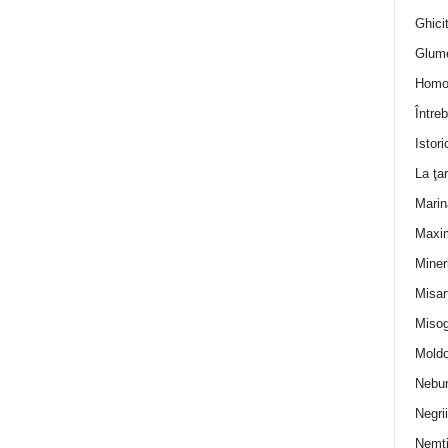
Ghicit
Glum
Homo
Întreb
Istori
La ţa
Marin
Maxi
Miner
Misan
Misog
Moldo
Nebun
Negrii
Nemţ