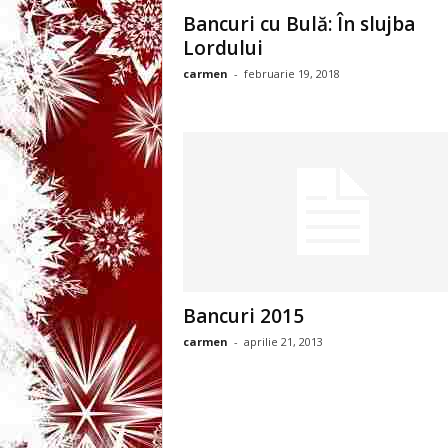
3
Bancuri cu Bulă: În slujba
Lordului
-
carmen
-
februarie 19, 2018
B
a
n
c
u
Bancuri 2015
l
carmen
-
aprilie 21, 2013
z
i