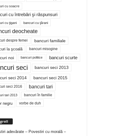
uri cu soacre
curi cu întrebări şi răspunsuri
ri cu ţigani
bancuri cu ţărani
ncuri deocheate
bancuri familiale
uri despre femei
bancuri misogine
uri la şcoală
curi noi
bancuri scurte
bancuri politice
ncuri seci
bancuri seci 2013
curi seci 2014
bancuri seci 2015
bancuri tari
uri seci 2016
bancuri în familie
ri tari 2013
r negru
vorbe de duh
groll
tiri adevărate – Povestiri cu morală –