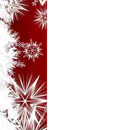
i
–
B
a
n
c
u
r
i
d