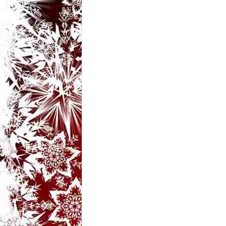
t
a
r
i
b
a
n
c
u
r