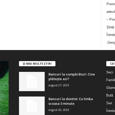
Poves
adevă
– Pov
Ştiaţ
Între
,Geog
ȘI MAI MULTE ȘTIRI
CA
Seci
Bancuri la cumpărături: Cine
plătește azi?
Famil
august 27, 2023
Glum
Bulă
Bancuri la dentist: Cu limba
scoasa 3 minute
Sex
august 20, 2023
Întreb