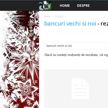
HOME
DESPRE
B
a
Acasă
Căutați
bancuri vechi si noi
-
re
n
c
u
Dacă nu sunteți mulțumiți de rezultate, vă rugă
r
i
2
0
2