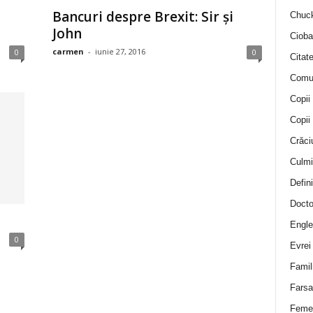
Bancuri despre Brexit: Sir şi
Chuck
John
Cioba
carmen
-
iunie 27, 2016
0
0
Citat
Comu
Copii
Copii
Crăci
Culmi
Defini
Docto
Engle
0
Evrei
Famil
Farsa 
Feme