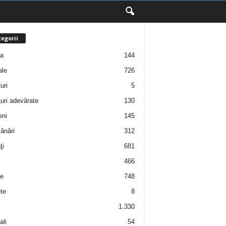
egorii
ţa
144
ale
726
uri
5
uri adevărate
130
eni
145
ănări
312
ţi
681
466
e
748
te
8
1.330
ali
54