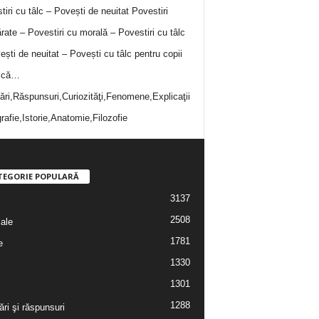
tiri cu tâlc – Povești de neuitat
Povestiri
rate – Povestiri cu morală – Povestiri cu tâlc
ești de neuitat – Povești cu tâlc pentru copii
i că…
bări,Răspunsuri,Curiozităţi,Fenomene,Explicaţii
rafie,Istorie,Anatomie,Filozofie
TEGORIE POPULARĂ
3137
2508
iale
1781
e
1330
1301
1288
ări şi răspunsuri