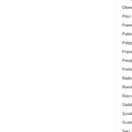
Olten
Pitici
Poem
Politi
Poliţiş
Poşta
Preoţ
ProVe
Radio
Român
Roșc
Sărbă
Şcoal
Scoti
Seci