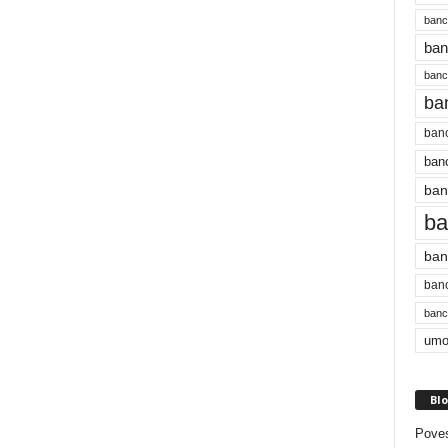
banc
ban
bancu
ba
banc
banc
ban
ba
ban
banc
bancu
umo
Blo
Poves