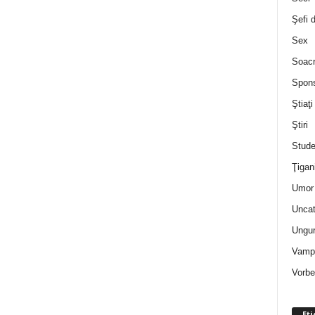
Şefi 
Sex
Soac
Spon
Ştiaţi
Ştiri
Stude
Ţigan
Umor 
Uncat
Ungur
Vampi
Vorbe
Eti