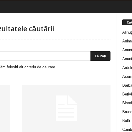
Cat
zultatele căutării
Alinu
Anim
Anunt
Anunţ
m folosiți alt criteriu de căutare
Ardel
Asem
Bărba
Beţivi
Blond
Brune
Bulă
Canib