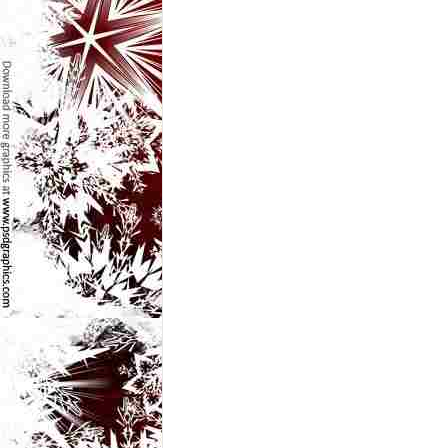
e
t
o
p