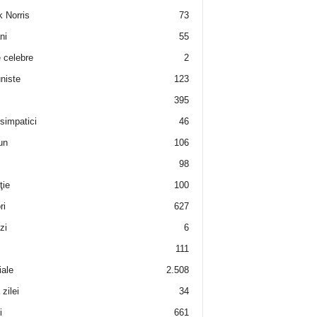
 Norris
73
ni
55
e celebre
2
niste
123
395
 simpatici
46
un
106
98
ţie
100
ri
627
zi
6
111
iale
2.508
zilei
34
i
661