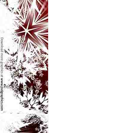
l
e
i
–
C
e
l
e
m
a
i