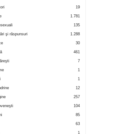
ori
19
e
1.781
sexuali
135
ări şi răspunsuri
1.288
ce
30
ră
461
ăreşti
7
me
1
i
1
drine
12
ine
257
veneşti
104
i
85
63
i
1