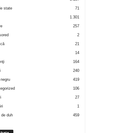
de state
71
1.301
re
257
sored
2
 că
21
14
nţi
164
i
240
negru
419
egorized
106
i
27
ri
1
 de duh
459
chete