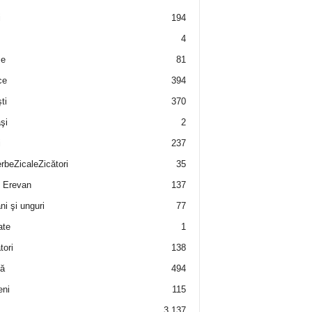
i
194
4
e
81
ce
394
ti
370
şi
2
i
237
rbeZicaleZicători
35
 Erevan
137
i şi unguri
77
ate
1
tori
138
ă
494
eni
115
3.137