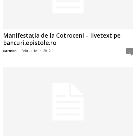
2
3
Manifestaţia de la Cotroceni – livetext pe
-
bancuri.epistole.ro
B
carmen
-
februarie 14, 2012
0
a
n
c
u
l
z