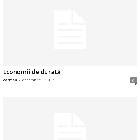
a
i
t
a
r
Economii de durată
i
carmen
-
decembrie 17, 2015
0
b
a
n
c