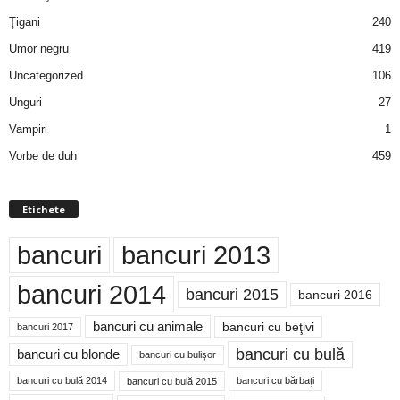
Ţigani
240
Umor negru
419
Uncategorized
106
Unguri
27
Vampiri
1
Vorbe de duh
459
Etichete
bancuri
bancuri 2013
bancuri 2014
bancuri 2015
bancuri 2016
bancuri cu animale
bancuri cu beţivi
bancuri 2017
bancuri cu bulă
bancuri cu blonde
bancuri cu bulişor
bancuri cu bulă 2014
bancuri cu bărbaţi
bancuri cu bulă 2015