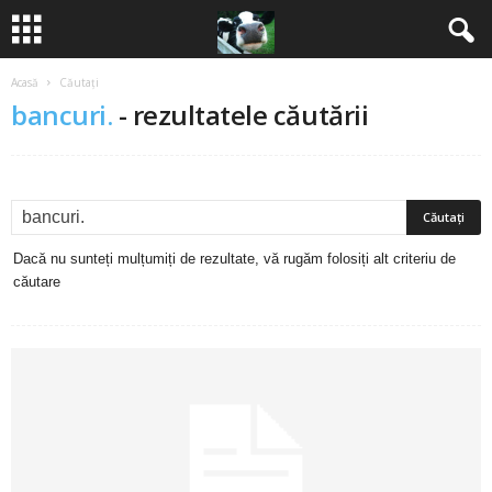
Acasă
Căutați
B
bancuri.
-
rezultatele căutării
a
n
c
Dacă nu sunteți mulțumiți de rezultate, vă rugăm folosiți alt criteriu de
u
căutare
r
i
2
0