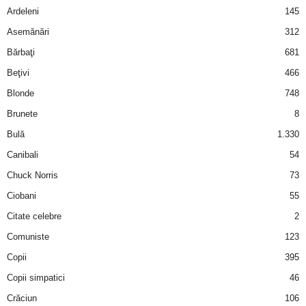
Ardeleni
145
d
Asemănări
312
Bărbaţi
681
e
Beţivi
466
t
Blonde
748
Brunete
8
o
Bulă
1.330
p
Canibali
54
Chuck Norris
73
Ciobani
55
Citate celebre
2
Comuniste
123
Copii
395
Copii simpatici
46
Crăciun
106