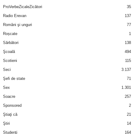
ProVerbeZicaleZicători
35
Radio Erevan
137
Români şi unguri
77
Roșcate
1
Sărbători
138
Şcoală
494
Scotieni
115
Seci
3.137
Şefi de state
71
Sex
1.301
Soacre
257
Sponsored
2
Ştiaţi că
21
Ştiri
14
Studenţi
164