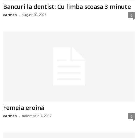
Bancuri la dentist: Cu limba scoasa 3 minute
i
carmen
-
august 20, 2023
0
l
e
i
–
C
e
l
Femeia eroină
e
carmen
-
noiembrie 7, 2017
0
m