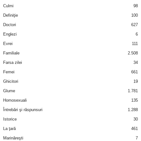
Culmi
98
Definiţie
100
Doctori
627
Englezi
6
Evrei
111
Familiale
2.508
Farsa zilei
34
Femei
661
Ghicitori
19
Glume
1.781
Homosexuali
135
Întrebări şi răspunsuri
1.288
Istorice
30
La ţară
461
Marinăreşti
7