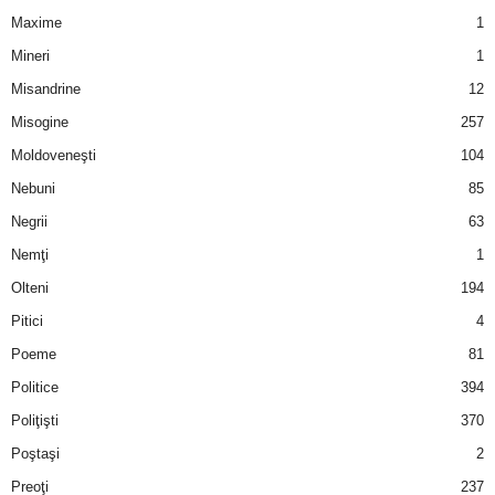
Maxime
1
Mineri
1
Misandrine
12
Misogine
257
Moldoveneşti
104
Nebuni
85
Negrii
63
Nemţi
1
Olteni
194
Pitici
4
Poeme
81
Politice
394
Poliţişti
370
Poştaşi
2
Preoţi
237