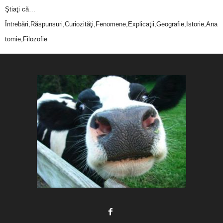
Ştiaţi că…
Întrebări,Răspunsuri,Curiozităţi,Fenomene,Explicaţii,Geografie,Istorie,Ana
tomie,Filozofie