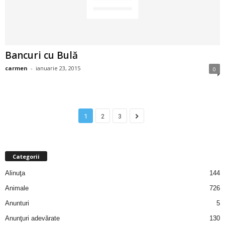
u
r
i
Bancuri cu Bulă
–
carmen
-
ianuarie 23, 2015
0
B
a
1
2
3
n
c
Categorii
Alinuţa
144
u
Animale
726
r
Anunturi
5
Anunţuri adevărate
130
i