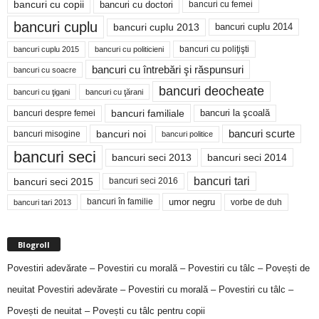
bancuri cu copii
bancuri cu doctori
bancuri cu femei
bancuri cuplu
bancuri cuplu 2014
bancuri cuplu 2013
bancuri cu poliţişti
bancuri cuplu 2015
bancuri cu politicieni
bancuri cu întrebări şi răspunsuri
bancuri cu soacre
bancuri deocheate
bancuri cu ţigani
bancuri cu ţărani
bancuri familiale
bancuri despre femei
bancuri la şcoală
bancuri noi
bancuri scurte
bancuri misogine
bancuri politice
bancuri seci
bancuri seci 2014
bancuri seci 2013
bancuri tari
bancuri seci 2015
bancuri seci 2016
bancuri în familie
umor negru
vorbe de duh
bancuri tari 2013
Blogroll
Povestiri adevărate – Povestiri cu morală – Povestiri cu tâlc – Povești de
neuitat
Povestiri adevărate – Povestiri cu morală – Povestiri cu tâlc –
Povești de neuitat – Povești cu tâlc pentru copii