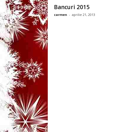
3
Bancuri 2015
carmen
-
aprilie 21, 2013
-
B
a
n
c
u
l
z
i