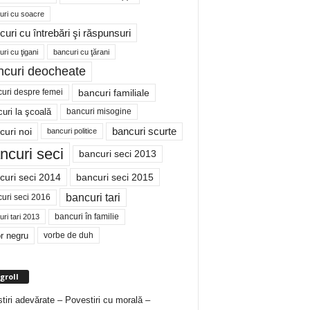
uri cu soacre
curi cu întrebări şi răspunsuri
ri cu ţigani
bancuri cu ţărani
ncuri deocheate
bancuri familiale
uri despre femei
bancuri misogine
uri la şcoală
curi noi
bancuri scurte
bancuri politice
ncuri seci
bancuri seci 2013
curi seci 2014
bancuri seci 2015
bancuri tari
uri seci 2016
bancuri în familie
ri tari 2013
r negru
vorbe de duh
groll
tiri adevărate – Povestiri cu morală –