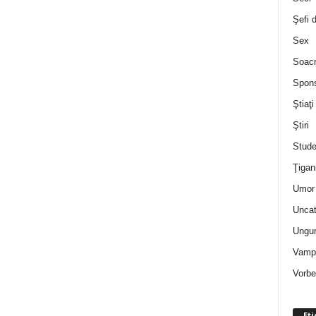
Şefi 
Sex
Soac
Spon
Ştiaţi
Ştiri
Stude
Ţigan
Umor 
Uncat
Ungur
Vampi
Vorbe
Eti