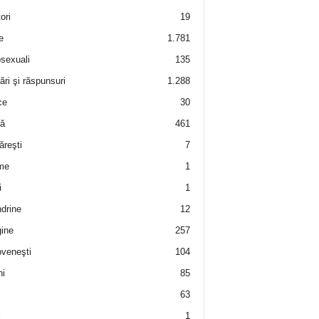
ori
19
e
1.781
sexuali
135
ări şi răspunsuri
1.288
ce
30
ră
461
ăreşti
7
me
1
i
1
drine
12
ine
257
veneşti
104
i
85
63
i
1