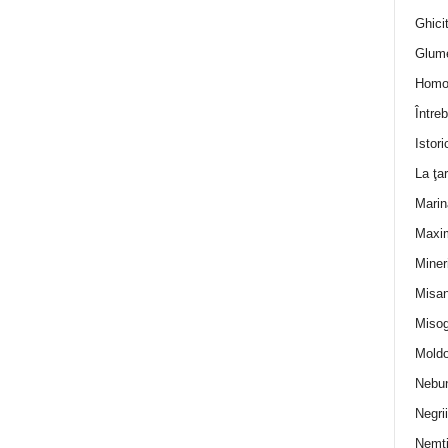
Ghicit
Glum
Homo
Întreb
Istori
La ţa
Marin
Maxi
Miner
Misan
Misog
Moldo
Nebun
Negrii
Nemţ