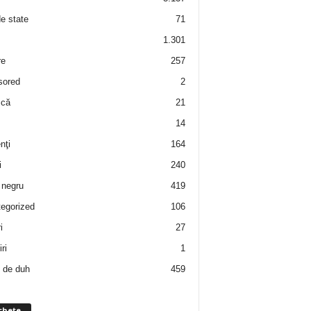
de state
71
1.301
re
257
sored
2
 că
21
14
nţi
164
i
240
negru
419
egorized
106
i
27
ri
1
 de duh
459
chete