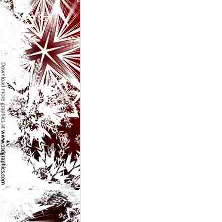
l
e
i
–
C
e
l
e
m
a
i