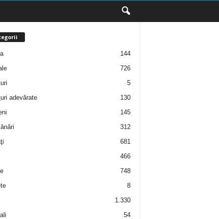
egorii
ţa
144
ale
726
uri
5
uri adevărate
130
eni
145
ănări
312
ţi
681
466
e
748
te
8
1.330
ali
54