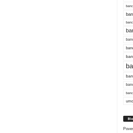
banc
ban
bancu
ba
banc
banc
ban
ba
ban
banc
bancu
umo
Blo
Poves