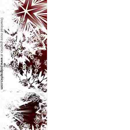
e
t
o
p