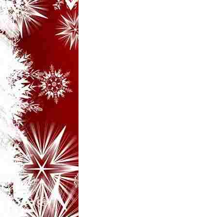
i
–
B
a
n
c
u
r
i
d