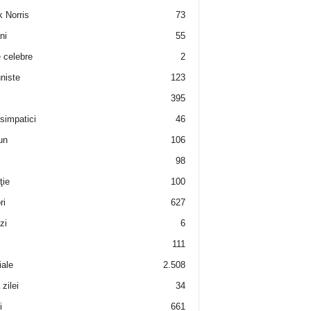
 Norris
73
ni
55
e celebre
2
niste
123
395
 simpatici
46
un
106
98
ţie
100
ri
627
zi
6
111
iale
2.508
zilei
34
i
661