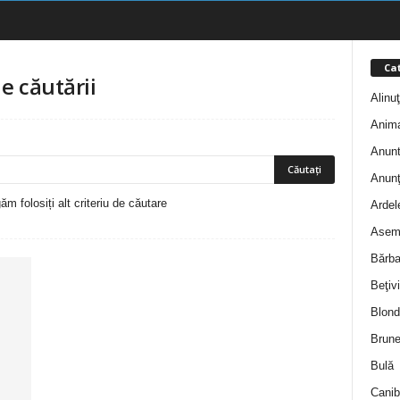
Cat
e căutării
Alinu
Anim
Anunt
Anunţ
m folosiți alt criteriu de căutare
Ardel
Asem
Bărba
Beţivi
Blond
Brune
Bulă
Canib