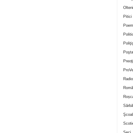
Olten
Pitici
Poem
Politi
Poliţiş
Poşta
Preoţ
ProVe
Radio
Român
Roșc
Sărbă
Şcoal
Scoti
Seci