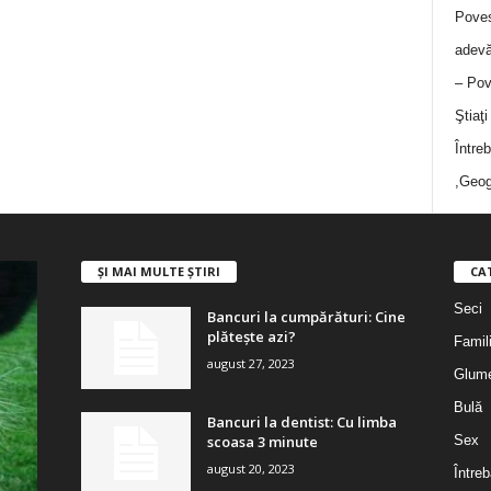
Poves
adevă
– Pov
Ştiaţ
Între
,Geog
ȘI MAI MULTE ȘTIRI
CA
Seci
Bancuri la cumpărături: Cine
plătește azi?
Famil
august 27, 2023
Glum
Bulă
Bancuri la dentist: Cu limba
scoasa 3 minute
Sex
august 20, 2023
Întreb