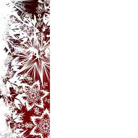
t
a
r
i
b
a
n
c
u
r