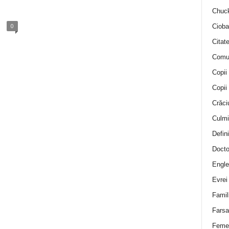
Chuck
0
Cioba
Citat
Comu
Copii
Copii
Crăci
Culmi
Defini
Docto
Engle
Evrei
Famil
Farsa 
Feme