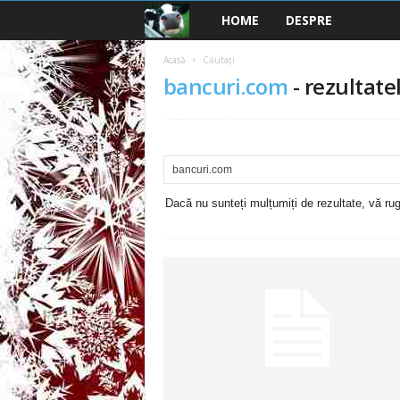
HOME
DESPRE
B
a
Acasă
Căutați
bancuri.com
-
rezultatel
n
c
u
Dacă nu sunteți mulțumiți de rezultate, vă rugă
r
i
2
0
2