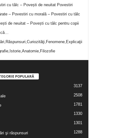
tiri cu tâlc – Povești de neuitat
Povestiri
rate – Povestiri cu morală – Povestiri cu tâlc
ești de neuitat – Povești cu tâlc pentru copii
i că…
bări,Răspunsuri,Curiozităţi,Fenomene,Explicaţii
rafie,Istorie,Anatomie,Filozofie
TEGORIE POPULARĂ
3137
2508
iale
1781
e
1330
1301
1288
ări şi răspunsuri