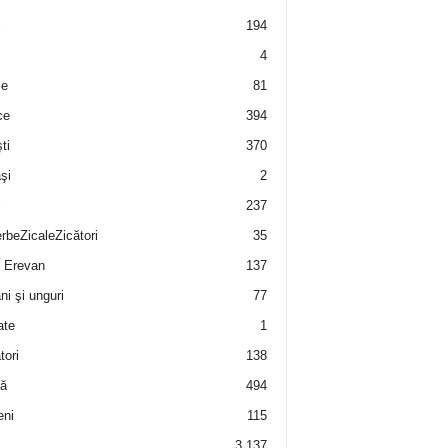
i
194
4
e
81
ce
394
ti
370
şi
2
i
237
rbeZicaleZicători
35
 Erevan
137
i şi unguri
77
ate
1
tori
138
ă
494
eni
115
3.137