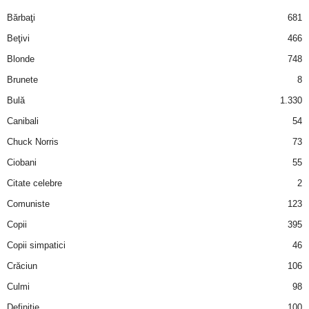
i
Bărbaţi
681
Beţivi
466
l
Blonde
748
e
Brunete
8
Bulă
1.330
i
Canibali
54
–
Chuck Norris
73
Ciobani
55
C
Citate celebre
2
e
Comuniste
123
Copii
395
l
Copii simpatici
46
e
Crăciun
106
m
Culmi
98
Definiţie
100