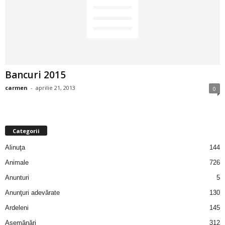
2
3
-
Bancuri 2015
B
carmen
-
aprilie 21, 2013
0
a
n
Categorii
c
Alinuţa
144
Animale
726
u
Anunturi
5
l
Anunţuri adevărate
130
Ardeleni
145
z
Asemănări
312