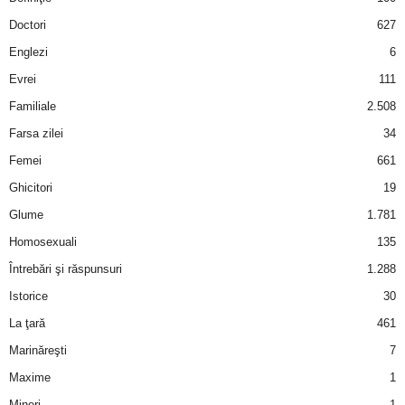
a
Doctori
627
i
Englezi
6
Evrei
111
t
Familiale
2.508
a
Farsa zilei
34
Femei
661
r
Ghicitori
19
i
Glume
1.781
Homosexuali
135
b
Întrebări şi răspunsuri
1.288
a
Istorice
30
La ţară
461
n
Marinăreşti
7
c
Maxime
1
Mineri
1