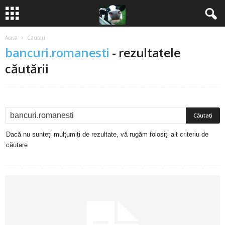
Acasă
Căutați
B
bancuri.romanesti
-
rezultatele
a
căutării
n
c
u
Dacă nu sunteți mulțumiți de rezultate, vă rugăm folosiți alt criteriu de
căutare
r
i
2
0