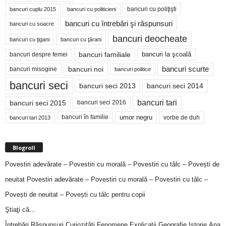
bancuri cu poliţişti
bancuri cuplu 2015
bancuri cu politicieni
bancuri cu întrebări şi răspunsuri
bancuri cu soacre
bancuri deocheate
bancuri cu ţigani
bancuri cu ţărani
bancuri familiale
bancuri despre femei
bancuri la şcoală
bancuri noi
bancuri scurte
bancuri misogine
bancuri politice
bancuri seci
bancuri seci 2014
bancuri seci 2013
bancuri tari
bancuri seci 2015
bancuri seci 2016
bancuri în familie
umor negru
vorbe de duh
bancuri tari 2013
Blogroll
Povestiri adevărate – Povestiri cu morală – Povestiri cu tâlc – Povești de
neuitat
Povestiri adevărate – Povestiri cu morală – Povestiri cu tâlc –
Povești de neuitat – Povești cu tâlc pentru copii
Ştiaţi că…
Întrebări,Răspunsuri,Curiozităţi,Fenomene,Explicaţii,Geografie,Istorie,Ana