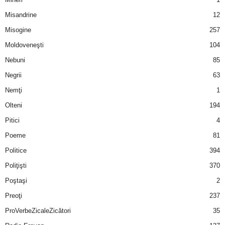
u
Misandrine
12
r
Misogine
257
Moldoveneşti
104
i
Nebuni
85
–
Negrii
63
B
Nemţi
1
Olteni
194
a
Pitici
4
n
Poeme
81
Politice
394
c
Poliţişti
370
u
Poştaşi
2
Preoţi
237
r
ProVerbeZicaleZicători
35
i