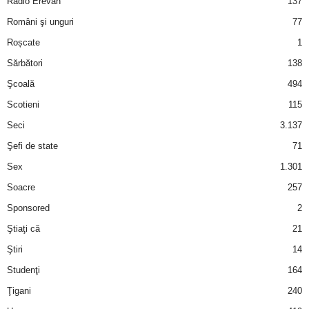
Radio Erevan
137
Români şi unguri
77
d
Roșcate
1
e
Sărbători
138
Şcoală
494
t
Scotieni
115
o
Seci
3.137
Şefi de state
71
p
Sex
1.301
Soacre
257
Sponsored
2
Ştiaţi că
21
Ştiri
14
Studenţi
164
Ţigani
240