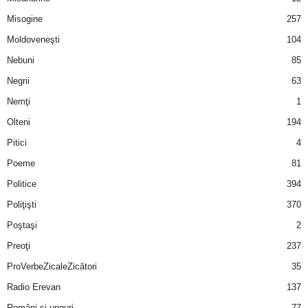
u
Misogine
257
r
Moldoveneşti
104
Nebuni
85
i
Negrii
63
–
Nemţi
1
Olteni
194
B
Pitici
4
a
Poeme
81
n
Politice
394
Poliţişti
370
c
Poştaşi
2
u
Preoţi
237
ProVerbeZicaleZicători
35
r
Radio Erevan
137
i
Români şi unguri
77