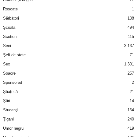
Roșcate
1
d
Sărbători
138
e
Şcoală
494
Scotieni
115
t
Seci
3.137
o
Şefi de state
71
Sex
1.301
p
Soacre
257
Sponsored
2
Ştiaţi că
21
Ştiri
14
Studenţi
164
Ţigani
240
Umor negru
419