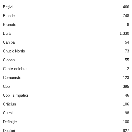
i
Beţivi
466
Blonde
748
l
Brunete
8
e
Bulă
1.330
Canibali
54
i
Chuck Norris
73
–
Ciobani
55
Citate celebre
2
C
Comuniste
123
e
Copii
395
Copii simpatici
46
l
Crăciun
106
e
Culmi
98
Definiţie
100
m
Doctori
627