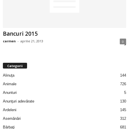
2
3
Bancuri 2015
-
carmen
-
aprilie 21, 2013
0
B
a
Categorii
n
Alinuţa
144
c
Animale
726
Anunturi
5
u
Anunţuri adevărate
130
l
Ardeleni
145
Asemănări
312
z
Bărbaţi
681