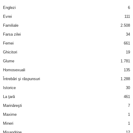
a
Englezi
6
i
Evrei
111
Familiale
2.508
t
Farsa zilei
34
a
Femei
661
Ghicitori
19
r
Glume
1.781
i
Homosexuali
135
Întrebări şi răspunsuri
1.288
b
Istorice
30
a
La ţară
461
Marinăreşti
7
n
Maxime
1
c
Mineri
1
Misandrine
12