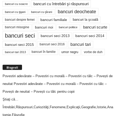
bancuri cu întrebări şi răspunsuri
bancuri cu soacre
bancuri deocheate
bancuri cu ţigani
bancuri cu ţărani
bancuri familiale
bancuri despre femei
bancuri la şcoală
bancuri noi
bancuri scurte
bancuri misogine
bancuri politice
bancuri seci
bancuri seci 2014
bancuri seci 2013
bancuri tari
bancuri seci 2015
bancuri seci 2016
bancuri în familie
umor negru
vorbe de duh
bancuri tari 2013
Blogroll
Povestiri adevărate – Povestiri cu morală – Povestiri cu tâlc – Povești de
neuitat
Povestiri adevărate – Povestiri cu morală – Povestiri cu tâlc –
Povești de neuitat – Povești cu tâlc pentru copii
Ştiaţi că…
Întrebări,Răspunsuri,Curiozităţi,Fenomene,Explicaţii,Geografie,Istorie,Ana
tomie,Filozofie