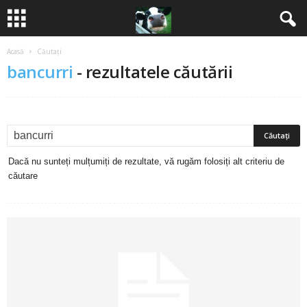
Acasă
Căutați
B
bancurri
-
rezultatele căutării
a
n
c
Dacă nu sunteți mulțumiți de rezultate, vă rugăm folosiți alt criteriu de
u
căutare
r
i
2
0