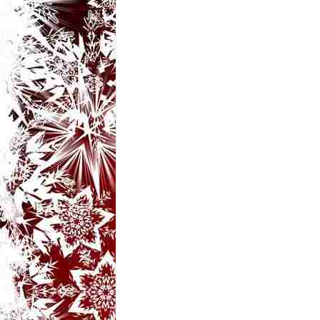
t
a
r
i
b
a
n
c
u
r