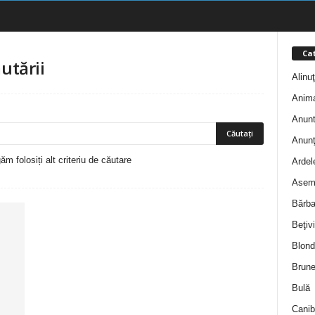
Cat
utării
Alinu
Anim
Anunt
Anunţ
m folosiți alt criteriu de căutare
Ardel
Asem
Bărba
Beţivi
Blond
Brune
Bulă
Canib