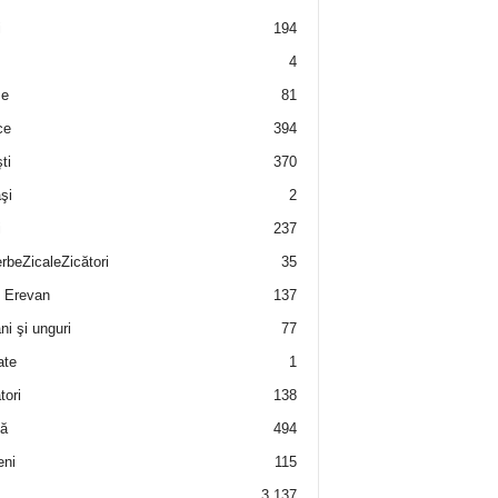
i
194
4
e
81
ce
394
ti
370
şi
2
i
237
rbeZicaleZicători
35
 Erevan
137
i şi unguri
77
ate
1
tori
138
ă
494
eni
115
3.137