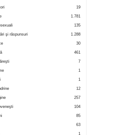
ori
19
e
1.781
sexuali
135
ări şi răspunsuri
1.288
ce
30
ră
461
ăreşti
7
me
1
i
1
drine
12
ine
257
veneşti
104
i
85
63
i
1