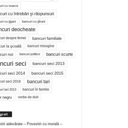
uri cu soacre
curi cu întrebări şi răspunsuri
ri cu ţigani
bancuri cu ţărani
ncuri deocheate
bancuri familiale
uri despre femei
bancuri misogine
uri la şcoală
curi noi
bancuri scurte
bancuri politice
ncuri seci
bancuri seci 2013
curi seci 2014
bancuri seci 2015
bancuri tari
uri seci 2016
bancuri în familie
ri tari 2013
r negru
vorbe de duh
groll
tiri adevărate – Povestiri cu morală –