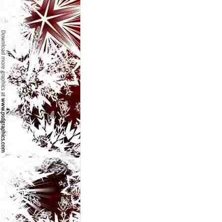
e
t
o
p