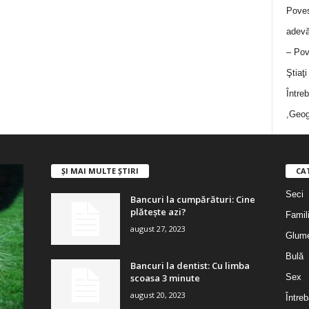
Poves
adevă
– Pov
Ştiaţ
Între
,Geog
ȘI MAI MULTE ȘTIRI
CA
Seci
Bancuri la cumpărături: Cine
plătește azi?
Famil
august 27, 2023
Glum
Bulă
Bancuri la dentist: Cu limba
scoasa 3 minute
Sex
august 20, 2023
Întreb