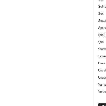
Şefi 
Sex
Soac
Spon
Ştiaţi
Ştiri
Stude
Ţigan
Umor 
Uncat
Ungur
Vampi
Vorbe
Eti