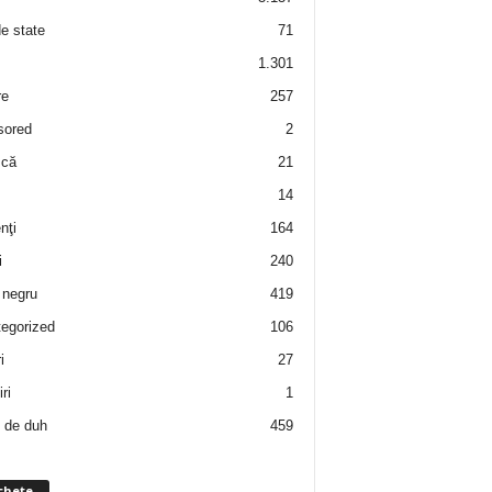
de state
71
1.301
re
257
sored
2
 că
21
14
nţi
164
i
240
negru
419
egorized
106
i
27
ri
1
 de duh
459
chete