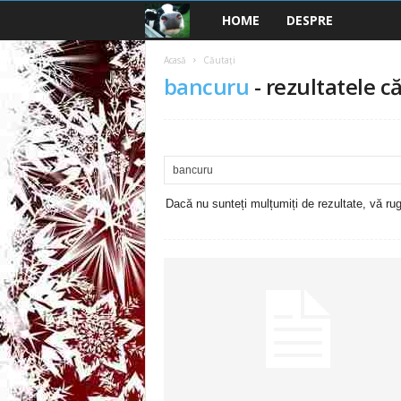
HOME
DESPRE
B
a
Acasă
Căutați
bancuru
-
rezultatele că
n
c
u
Dacă nu sunteți mulțumiți de rezultate, vă rugă
r
i
2
0
2