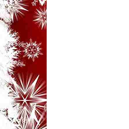
i
–
B
a
n
c
u
r
i
d