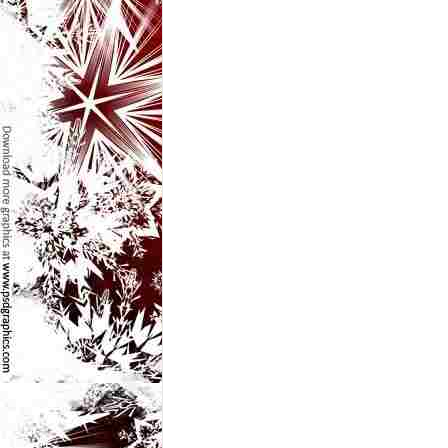
l
e
i
–
C
e
l
e
m
a
i