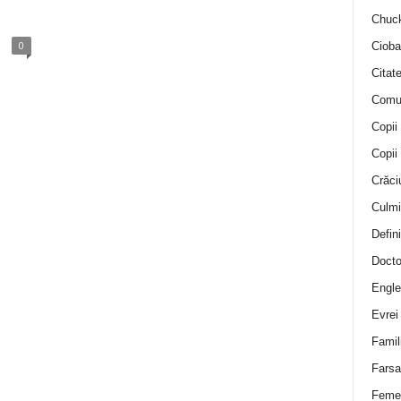
Chuck
0
Cioba
Citat
Comu
Copii
Copii
Crăci
Culmi
Defini
Docto
Engle
Evrei
Famil
Farsa 
Feme