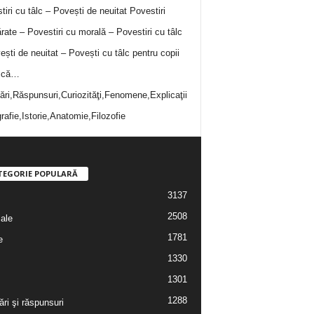
tiri cu tâlc – Povești de neuitat
Povestiri
rate – Povestiri cu morală – Povestiri cu tâlc
ești de neuitat – Povești cu tâlc pentru copii
i că…
bări,Răspunsuri,Curiozităţi,Fenomene,Explicaţii
rafie,Istorie,Anatomie,Filozofie
TEGORIE POPULARĂ
3137
2508
iale
1781
e
1330
1301
1288
ări şi răspunsuri