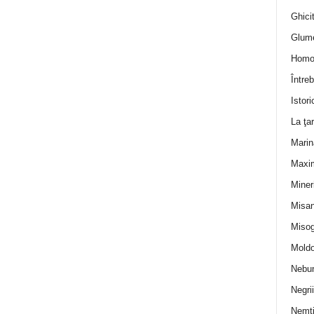
Ghicit
Glum
Homo
Întreb
Istori
La ţa
Marin
Maxi
Miner
Misan
Misog
Moldo
Nebun
Negrii
Nemţ