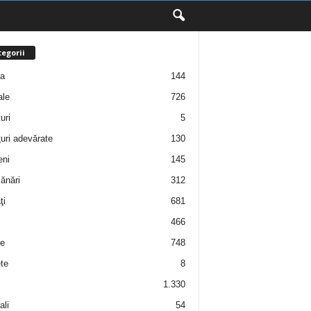
egorii
ţa
144
ale
726
uri
5
uri adevărate
130
eni
145
ănări
312
ţi
681
466
e
748
te
8
1.330
ali
54