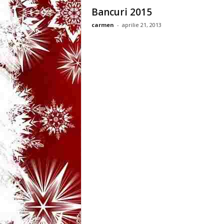
3
Bancuri 2015
carmen
-
aprilie 21, 2013
-
B
a
n
c
u
l
z
i