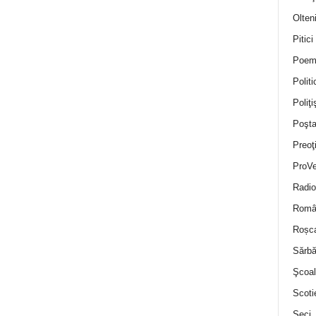
Olten
Pitici
Poem
Politi
Poliţiş
Poşta
Preoţ
ProVe
Radio
Român
Roșc
Sărbă
Şcoal
Scoti
Seci