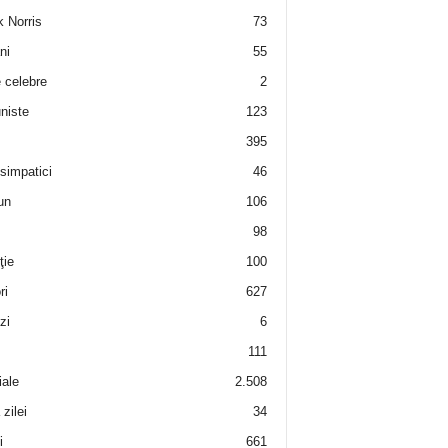
 Norris
73
ni
55
e celebre
2
niste
123
395
 simpatici
46
un
106
98
ţie
100
ri
627
zi
6
111
iale
2.508
zilei
34
i
661