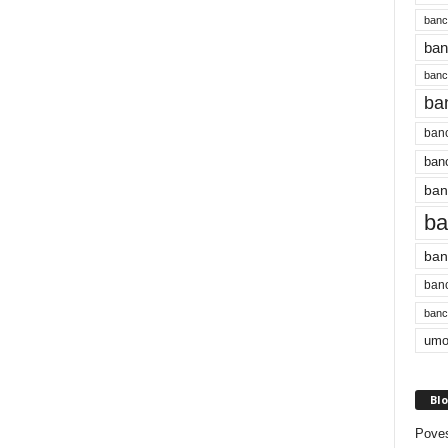
banc
ban
bancu
ba
banc
banc
ban
ba
ban
banc
bancu
umo
Blo
Poves