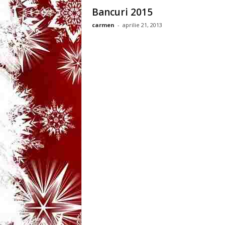
3
Bancuri 2015
carmen
-
aprilie 21, 2013
-
B
a
n
c
u
l
z
i