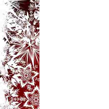
t
a
r
i
b
a
n
c
u
r