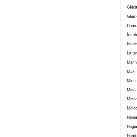
Ghicit
Glum
Homo
Întreb
Istori
La ţa
Marin
Maxi
Miner
Misan
Misog
Moldo
Nebun
Negrii
Nemţ