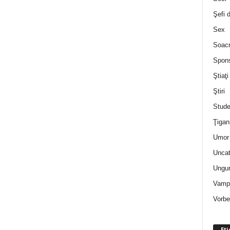
Şefi 
Sex
Soac
Spon
Ştiaţi
Ştiri
Stude
Ţigan
Umor 
Uncat
Ungur
Vampi
Vorbe
Eti