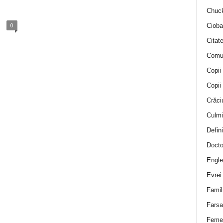
Chuck
0
Cioba
Citat
Comu
Copii
Copii
Crăci
Culmi
Defini
Docto
Engle
Evrei
Famil
Farsa 
Feme