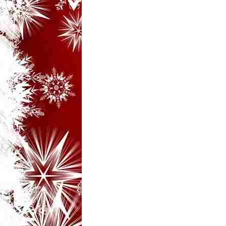
i
–
B
a
n
c
u
r
i
d