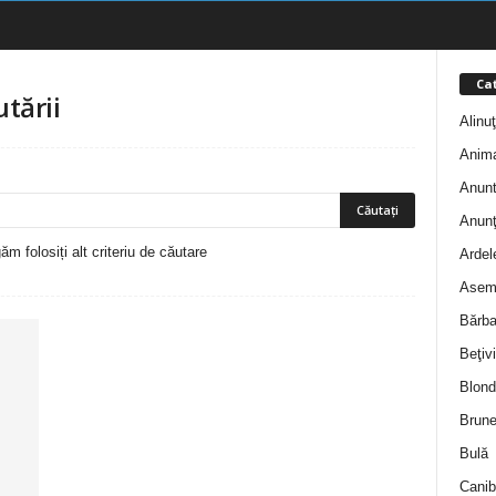
Cat
utării
Alinu
Anim
Anunt
Anunţ
m folosiți alt criteriu de căutare
Ardel
Asem
Bărba
Beţivi
Blond
Brune
Bulă
Canib