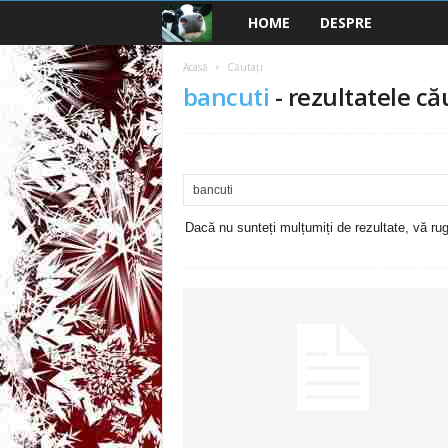
HOME
DESPRE
B
a
Acasă
Căutați
bancuti
-
rezultatele că
n
c
u
Dacă nu sunteți mulțumiți de rezultate, vă rugă
r
i
2
0
2