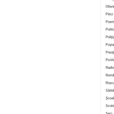
Olten
Pitici
Poem
Politi
Poliţiş
Poşta
Preoţ
ProVe
Radio
Român
Roșc
Sărbă
Şcoal
Scoti
Seci