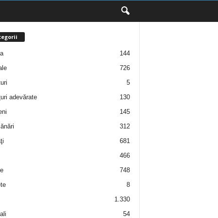
egorii
ţa
144
ale
726
uri
5
uri adevărate
130
eni
145
ănări
312
ţi
681
466
e
748
te
8
1.330
ali
54