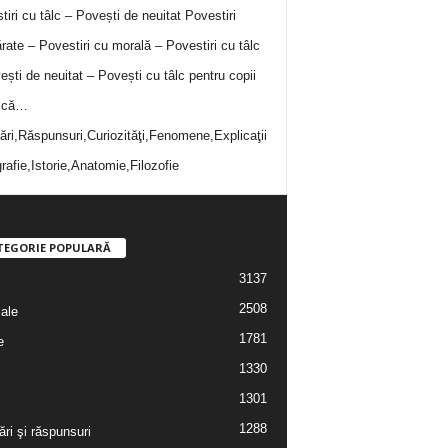
tiri cu tâlc – Povești de neuitat
Povestiri
rate – Povestiri cu morală – Povestiri cu tâlc
ești de neuitat – Povești cu tâlc pentru copii
i că…
bări,Răspunsuri,Curiozităţi,Fenomene,Explicaţii
rafie,Istorie,Anatomie,Filozofie
TEGORIE POPULARĂ
3137
2508
iale
1781
e
1330
1301
1288
ări şi răspunsuri