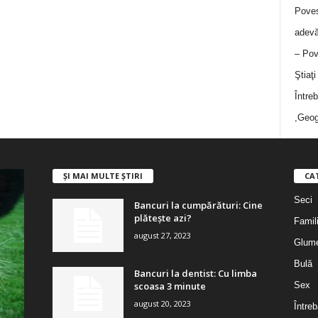
Poves
adevă
– Pov
Ştiaţ
Între
,Geog
ȘI MAI MULTE ȘTIRI
CA
Seci
Bancuri la cumpărături: Cine
plătește azi?
Famil
august 27, 2023
Glum
Bulă
Bancuri la dentist: Cu limba
scoasa 3 minute
Sex
august 20, 2023
Întreb