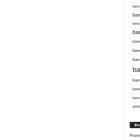
banc
ban
bancu
ba
banc
banc
ban
ba
ban
banc
bancu
umo
Blo
Poves