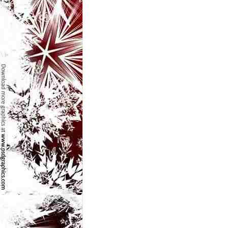
l
e
i
–
C
e
l
e
m
a
i