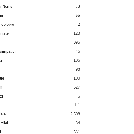
 Norris
73
ni
55
e celebre
2
niste
123
395
 simpatici
46
un
106
98
ţie
100
ri
627
zi
6
111
iale
2.508
zilei
34
i
661