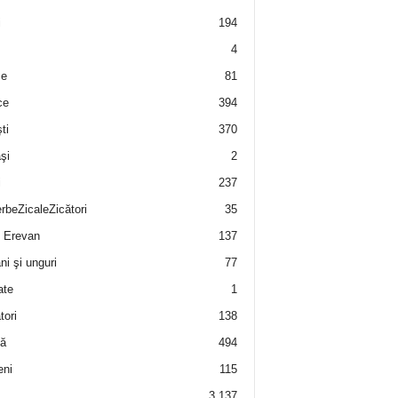
i
194
4
e
81
ce
394
ti
370
şi
2
i
237
rbeZicaleZicători
35
 Erevan
137
i şi unguri
77
ate
1
tori
138
ă
494
eni
115
3.137