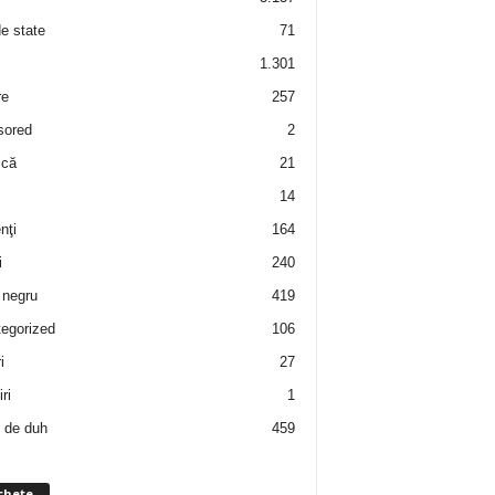
de state
71
1.301
re
257
sored
2
 că
21
14
nţi
164
i
240
negru
419
egorized
106
i
27
ri
1
 de duh
459
chete