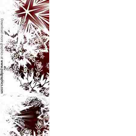
e
t
o
p