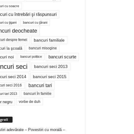
uri cu soacre
curi cu întrebări şi răspunsuri
ri cu ţigani
bancuri cu ţărani
ncuri deocheate
bancuri familiale
uri despre femei
bancuri misogine
uri la şcoală
curi noi
bancuri scurte
bancuri politice
ncuri seci
bancuri seci 2013
curi seci 2014
bancuri seci 2015
bancuri tari
uri seci 2016
bancuri în familie
ri tari 2013
r negru
vorbe de duh
groll
tiri adevărate – Povestiri cu morală –