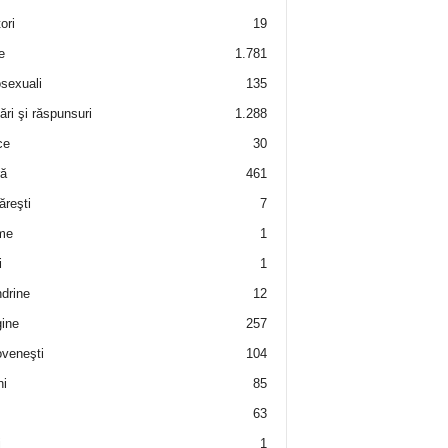
ori
19
e
1.781
sexuali
135
ări şi răspunsuri
1.288
ce
30
ră
461
ăreşti
7
me
1
i
1
drine
12
ine
257
veneşti
104
i
85
63
i
1