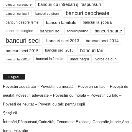
bancuri cu întrebări şi răspunsuri
bancuri cu soacre
bancuri deocheate
bancuri cu ţigani
bancuri cu ţărani
bancuri familiale
bancuri despre femei
bancuri la şcoală
bancuri noi
bancuri scurte
bancuri misogine
bancuri politice
bancuri seci
bancuri seci 2014
bancuri seci 2013
bancuri tari
bancuri seci 2015
bancuri seci 2016
bancuri în familie
umor negru
vorbe de duh
bancuri tari 2013
Blogroll
Povestiri adevărate – Povestiri cu morală – Povestiri cu tâlc – Povești de
neuitat
Povestiri adevărate – Povestiri cu morală – Povestiri cu tâlc –
Povești de neuitat – Povești cu tâlc pentru copii
Ştiaţi că…
Întrebări,Răspunsuri,Curiozităţi,Fenomene,Explicaţii,Geografie,Istorie,Ana
tomie,Filozofie