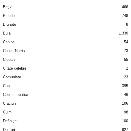
i
Beţivi
466
Blonde
748
l
Brunete
8
e
Bulă
1.330
Canibali
54
i
Chuck Norris
73
–
Ciobani
55
Citate celebre
2
C
Comuniste
123
e
Copii
395
Copii simpatici
46
l
Crăciun
106
e
Culmi
98
Definiţie
100
m
Doctori
627