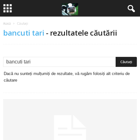
Acasă
Căutați
B
bancuti tari
-
rezultatele căutării
a
n
c
Dacă nu sunteți mulțumiți de rezultate, vă rugăm folosiți alt criteriu de
u
căutare
r
i
2
0