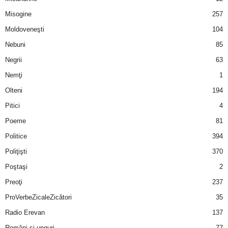
u
Misogine
257
r
Moldoveneşti
104
Nebuni
85
i
Negrii
63
–
Nemţi
1
Olteni
194
B
Pitici
4
a
Poeme
81
n
Politice
394
Poliţişti
370
c
Poştaşi
2
u
Preoţi
237
ProVerbeZicaleZicători
35
r
Radio Erevan
137
i
Români şi unguri
77