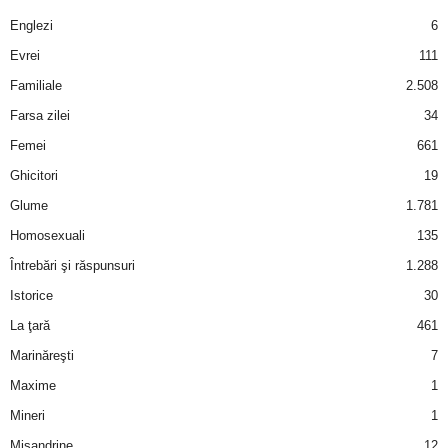
a
Englezi
6
i
Evrei
111
Familiale
2.508
t
Farsa zilei
34
a
Femei
661
Ghicitori
19
r
Glume
1.781
i
Homosexuali
135
Întrebări şi răspunsuri
1.288
b
Istorice
30
a
La ţară
461
Marinăreşti
7
n
Maxime
1
c
Mineri
1
Misandrine
12