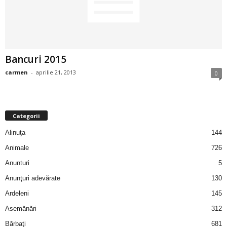
2
3
Bancuri 2015
-
carmen
-
aprilie 21, 2013
0
B
a
Categorii
n
Alinuţa
144
c
Animale
726
Anunturi
5
u
Anunţuri adevărate
130
l
Ardeleni
145
Asemănări
312
z
Bărbaţi
681