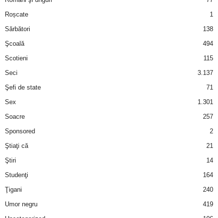
Roșcate
1
d
Sărbători
138
e
Şcoală
494
Scotieni
115
t
Seci
3.137
o
Şefi de state
71
Sex
1.301
p
Soacre
257
Sponsored
2
Ştiaţi că
21
Ştiri
14
Studenţi
164
Ţigani
240
Umor negru
419