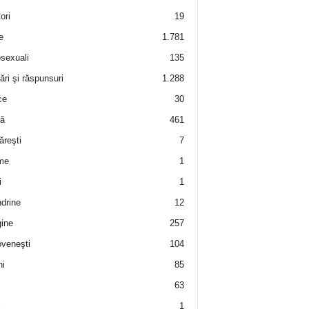
ori
19
e
1.781
sexuali
135
ări şi răspunsuri
1.288
ce
30
ră
461
ăreşti
7
me
1
i
1
drine
12
ine
257
veneşti
104
i
85
63
i
1