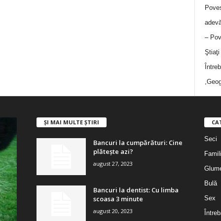
Poves
adevă
– Pov
Ştiaţ
Între
,Geog
ȘI MAI MULTE ȘTIRI
CA
Seci
Bancuri la cumpărături: Cine
plătește azi?
Famil
august 27, 2023
Glum
Bulă
Bancuri la dentist: Cu limba
scoasa 3 minute
Sex
august 20, 2023
Întreb