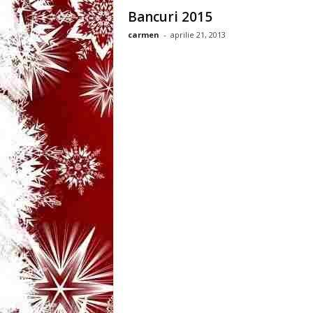
3
Bancuri 2015
carmen
-
aprilie 21, 2013
-
B
a
n
c
u
l
z
i