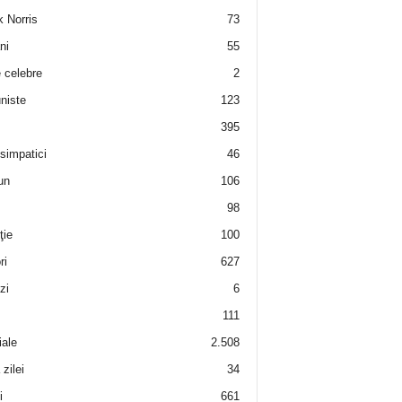
 Norris
73
ni
55
e celebre
2
niste
123
395
 simpatici
46
un
106
98
ţie
100
ri
627
zi
6
111
iale
2.508
zilei
34
i
661