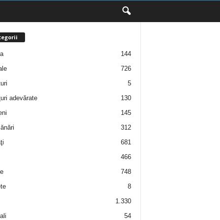
egorii
ţa
144
ale
726
uri
5
uri adevărate
130
eni
145
ănări
312
ţi
681
466
e
748
te
8
1.330
ali
54