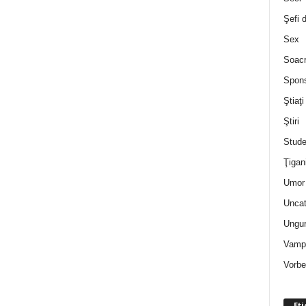
Şefi 
Sex
Soac
Spon
Ştiaţi
Ştiri
Stude
Ţigan
Umor 
Uncat
Ungur
Vampi
Vorbe
Eti