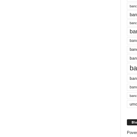
banc
ban
bancu
ba
banc
banc
ban
ba
ban
banc
bancu
umo
Blo
Poves