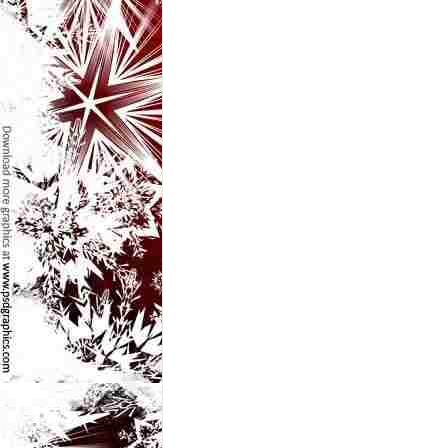
l
e
i
–
C
e
l
e
m
a
i