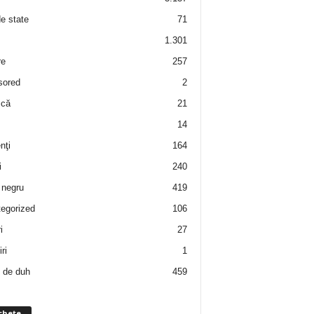
de state
71
1.301
re
257
sored
2
 că
21
14
nţi
164
i
240
negru
419
egorized
106
i
27
ri
1
 de duh
459
chete