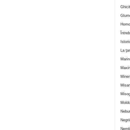
Ghicit
Glum
Homo
Întreb
Istori
La ţa
Marin
Maxi
Miner
Misan
Misog
Moldo
Nebun
Negrii
Nemţ