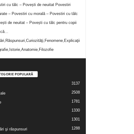
tiri cu tâlc – Povești de neuitat
Povestiri
rate – Povestiri cu morală – Povestiri cu tâlc
ești de neuitat – Povești cu tâlc pentru copii
i că…
bări,Răspunsuri,Curiozităţi,Fenomene,Explicaţii
rafie,Istorie,Anatomie,Filozofie
TEGORIE POPULARĂ
3137
2508
iale
1781
e
1330
1301
1288
ări şi răspunsuri