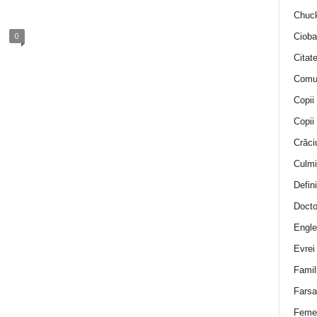
Chuck
0
Cioba
Citat
Comu
Copii
Copii
Crăci
Culmi
Defini
Docto
Engle
Evrei
Famil
Farsa 
Feme