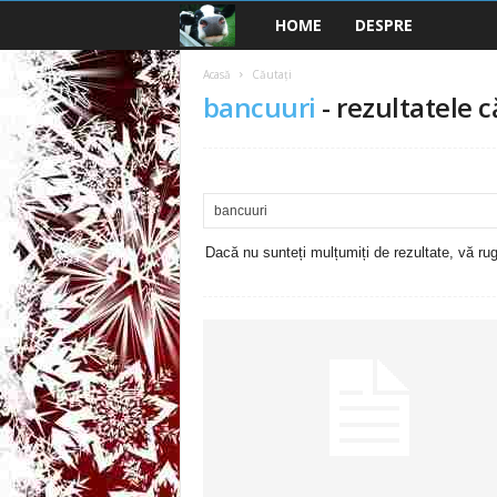
HOME
DESPRE
B
a
Acasă
Căutați
bancuuri
-
rezultatele c
n
c
u
Dacă nu sunteți mulțumiți de rezultate, vă rugă
r
i
2
0
2