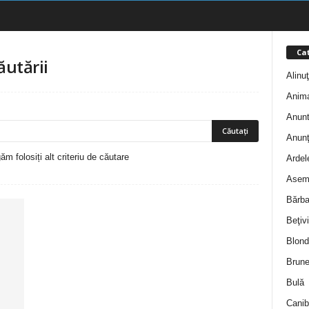
Cat
ăutării
Alinu
Anim
Anunt
Anunţ
m folosiți alt criteriu de căutare
Ardel
Asem
Bărba
Beţivi
Blond
Brune
Bulă
Canib