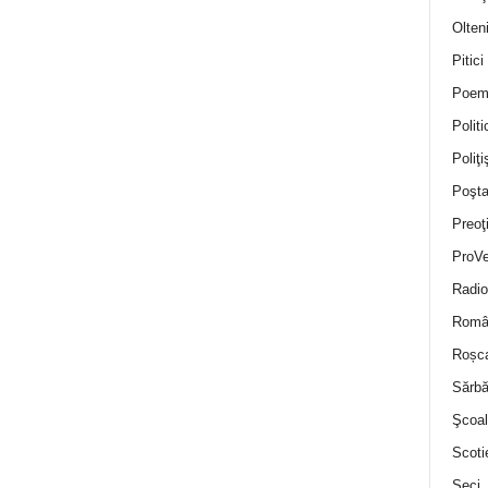
Olten
Pitici
Poem
Politi
Poliţiş
Poşta
Preoţ
ProVe
Radio
Român
Roșc
Sărbă
Şcoal
Scoti
Seci