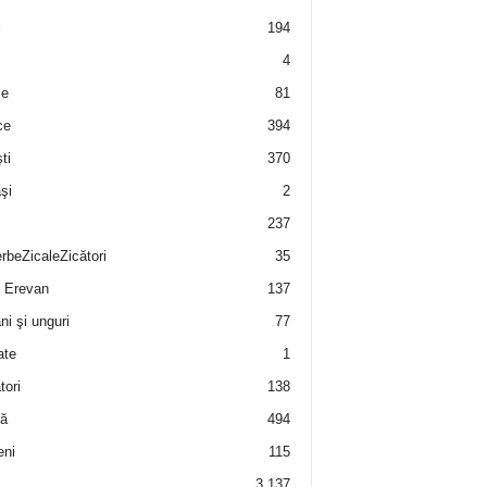
i
194
4
e
81
ce
394
ti
370
şi
2
i
237
rbeZicaleZicători
35
 Erevan
137
i şi unguri
77
ate
1
tori
138
ă
494
eni
115
3.137