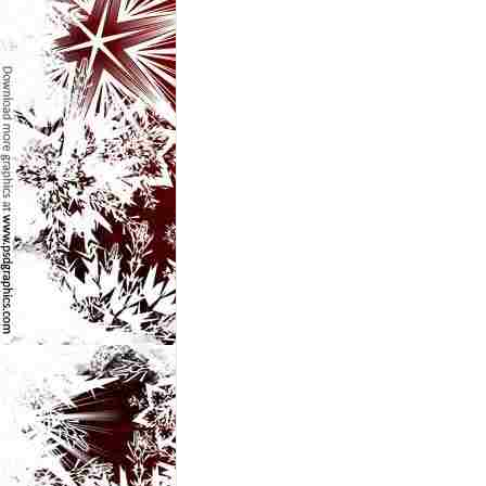
e
t
o
p