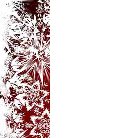
t
a
r
i
b
a
n
c
u
r