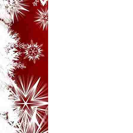
i
–
B
a
n
c
u
r
i
d