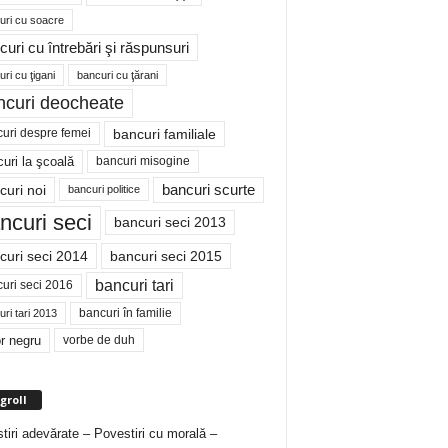
uri cu soacre
curi cu întrebări şi răspunsuri
ri cu ţigani
bancuri cu ţărani
ncuri deocheate
bancuri familiale
uri despre femei
bancuri misogine
uri la şcoală
curi noi
bancuri scurte
bancuri politice
ncuri seci
bancuri seci 2013
curi seci 2014
bancuri seci 2015
bancuri tari
uri seci 2016
bancuri în familie
ri tari 2013
r negru
vorbe de duh
groll
tiri adevărate – Povestiri cu morală –