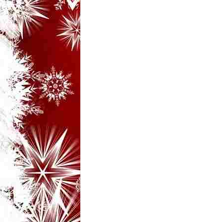
i
–
B
a
n
c
u
r
i
d