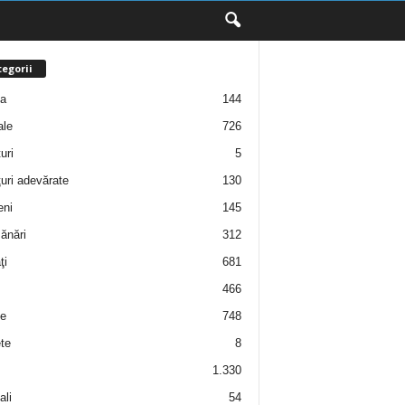
egorii
ţa
144
ale
726
uri
5
uri adevărate
130
eni
145
ănări
312
ţi
681
466
e
748
te
8
1.330
ali
54