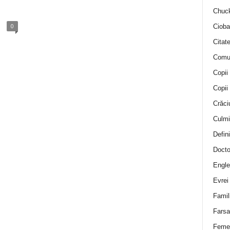
Chuck
0
Cioba
Citat
Comu
Copii
Copii
Crăci
Culmi
Defini
Docto
Engle
Evrei
Famil
Farsa 
Feme