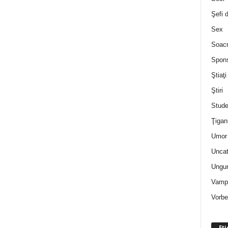
Şefi 
Sex
Soac
Spon
Ştiaţi
Ştiri
Stude
Ţigan
Umor 
Uncat
Ungur
Vampi
Vorbe
Eti