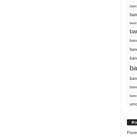
banc
ban
bancu
ba
banc
banc
ban
ba
ban
banc
bancu
umo
Blo
Poves