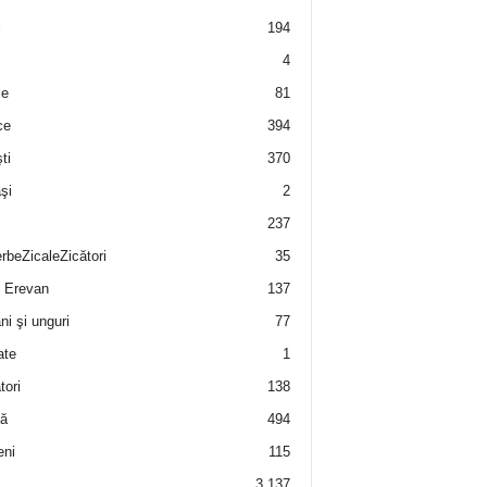
i
194
4
e
81
ce
394
ti
370
şi
2
i
237
rbeZicaleZicători
35
 Erevan
137
i şi unguri
77
ate
1
tori
138
ă
494
eni
115
3.137