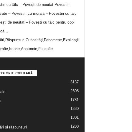
tiri cu tâlc – Povești de neuitat
Povestiri
rate – Povestiri cu morală – Povestiri cu tâlc
ești de neuitat – Povești cu tâlc pentru copii
i că…
bări,Răspunsuri,Curiozităţi,Fenomene,Explicaţii
rafie,Istorie,Anatomie,Filozofie
TEGORIE POPULARĂ
3137
2508
iale
1781
e
1330
1301
1288
ări şi răspunsuri