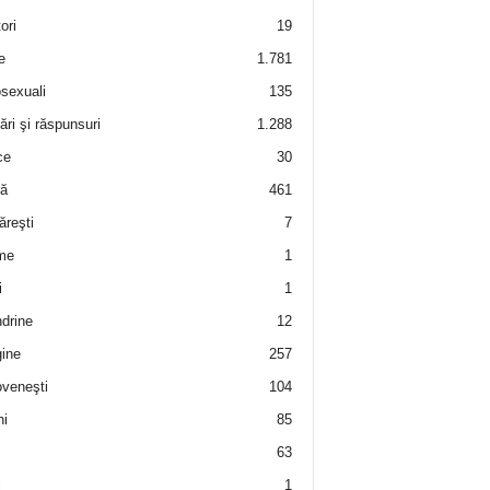
ori
19
e
1.781
sexuali
135
ări şi răspunsuri
1.288
ce
30
ră
461
ăreşti
7
me
1
i
1
drine
12
ine
257
veneşti
104
i
85
63
i
1