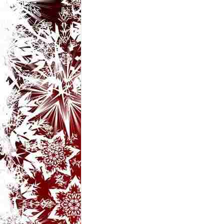
t
a
r
i
b
a
n
c
u
r