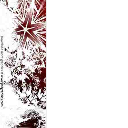
l
e
i
–
C
e
l
e
m
a
i