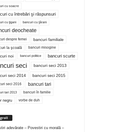
uri cu soacre
curi cu întrebări şi răspunsuri
ri cu ţigani
bancuri cu ţărani
ncuri deocheate
bancuri familiale
uri despre femei
bancuri misogine
uri la şcoală
curi noi
bancuri scurte
bancuri politice
ncuri seci
bancuri seci 2013
curi seci 2014
bancuri seci 2015
bancuri tari
uri seci 2016
bancuri în familie
ri tari 2013
r negru
vorbe de duh
groll
tiri adevărate – Povestiri cu morală –