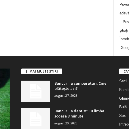
Poves
adevă
– Pov
Ştiaţ
Între
,Geog
ȘI MAI MULTE ȘTIRI
CA
Seci
Bancuri la cumpărături: Cine
plătește azi?
Famil
august 27, 2023
Glum
Bulă
Bancuri la dentist: Cu limba
scoasa 3 minute
Sex
august 20, 2023
Întreb