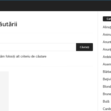
Cat
ăutării
Alinu
Anim
Anunt
Anunţ
m folosiți alt criteriu de căutare
Ardel
Asem
Bărba
Beţivi
Blond
Brune
Bulă
Canib