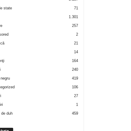
de state
71
1.301
re
257
sored
2
 că
21
14
nţi
164
i
240
negru
419
egorized
106
i
27
ri
1
 de duh
459
chete