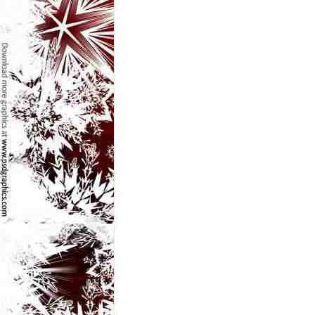
e
t
o
p