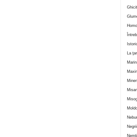
Ghicit
Glum
Homo
Întreb
Istori
La ţa
Marin
Maxi
Miner
Misan
Misog
Moldo
Nebun
Negrii
Nemţ