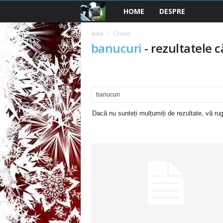
HOME
DESPRE
B
a
Acasă
Căutați
banucuri
-
rezultatele c
n
c
u
Dacă nu sunteți mulțumiți de rezultate, vă rugă
r
i
2
0
2