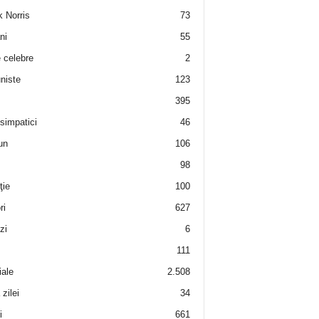
 Norris
73
ni
55
e celebre
2
niste
123
395
 simpatici
46
un
106
98
ţie
100
ri
627
zi
6
111
iale
2.508
zilei
34
i
661