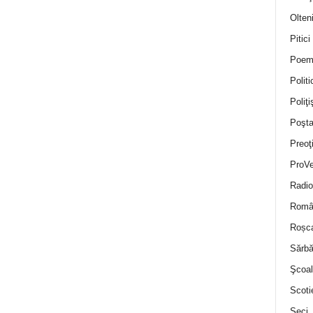
Olten
Pitici
Poem
Politi
Poliţiş
Poşta
Preoţ
ProVe
Radio
Român
Roșc
Sărbă
Şcoal
Scoti
Seci