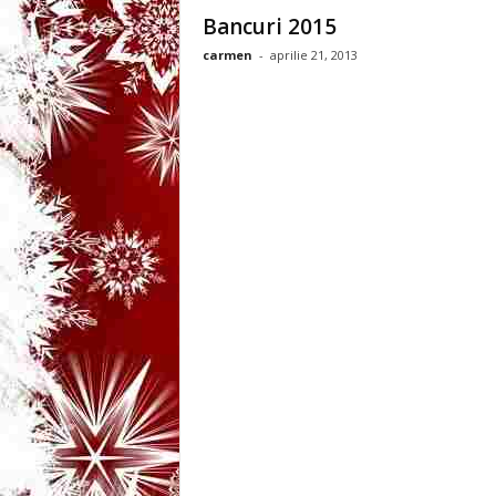
3
Bancuri 2015
carmen
-
aprilie 21, 2013
-
B
a
n
c
u
l
z
i