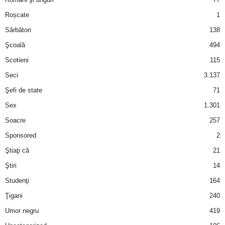
Roșcate
1
d
Sărbători
138
e
Şcoală
494
Scotieni
115
t
Seci
3.137
o
Şefi de state
71
Sex
1.301
p
Soacre
257
Sponsored
2
Ştiaţi că
21
Ştiri
14
Studenţi
164
Ţigani
240
Umor negru
419