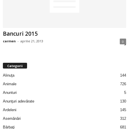
2
3
Bancuri 2015
-
carmen
-
aprilie 21, 2013
0
B
a
Categorii
n
Alinuţa
144
c
Animale
726
Anunturi
5
u
Anunţuri adevărate
130
l
Ardeleni
145
Asemănări
312
z
Bărbaţi
681