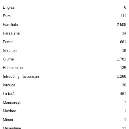
a
Englezi
6
i
Evrei
111
Familiale
2.508
t
Farsa zilei
34
a
Femei
661
Ghicitori
19
r
Glume
1.781
i
Homosexuali
135
Întrebări şi răspunsuri
1.288
b
Istorice
30
a
La ţară
461
Marinăreşti
7
n
Maxime
1
c
Mineri
1
Misandrine
12