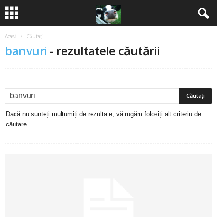
Acasă
Căutați
B
banvuri
-
rezultatele căutării
a
n
c
Dacă nu sunteți mulțumiți de rezultate, vă rugăm folosiți alt criteriu de
u
căutare
r
i
2
0