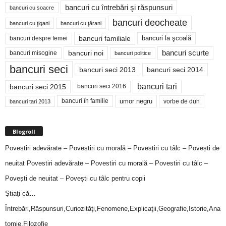
bancuri cu întrebări şi răspunsuri
bancuri cu soacre
bancuri deocheate
bancuri cu ţigani
bancuri cu ţărani
bancuri familiale
bancuri despre femei
bancuri la şcoală
bancuri noi
bancuri scurte
bancuri misogine
bancuri politice
bancuri seci
bancuri seci 2014
bancuri seci 2013
bancuri tari
bancuri seci 2015
bancuri seci 2016
bancuri în familie
umor negru
vorbe de duh
bancuri tari 2013
Blogroll
Povestiri adevărate – Povestiri cu morală – Povestiri cu tâlc – Povești de
neuitat
Povestiri adevărate – Povestiri cu morală – Povestiri cu tâlc –
Povești de neuitat – Povești cu tâlc pentru copii
Ştiaţi că…
Întrebări,Răspunsuri,Curiozităţi,Fenomene,Explicaţii,Geografie,Istorie,Ana
tomie,Filozofie