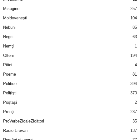
u
Misogine
257
r
Moldoveneşti
104
Nebuni
85
i
Negrii
63
–
Nemţi
1
Olteni
194
B
Pitici
4
a
Poeme
81
n
Politice
394
Poliţişti
370
c
Poştaşi
2
u
Preoţi
237
ProVerbeZicaleZicători
35
r
Radio Erevan
137
i
Români şi unguri
77