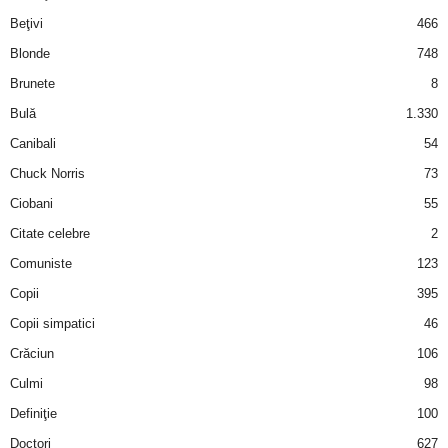
i
Beţivi
466
Blonde
748
l
Brunete
8
e
Bulă
1.330
Canibali
54
i
Chuck Norris
73
–
Ciobani
55
Citate celebre
2
C
Comuniste
123
e
Copii
395
Copii simpatici
46
l
Crăciun
106
e
Culmi
98
Definiţie
100
m
Doctori
627