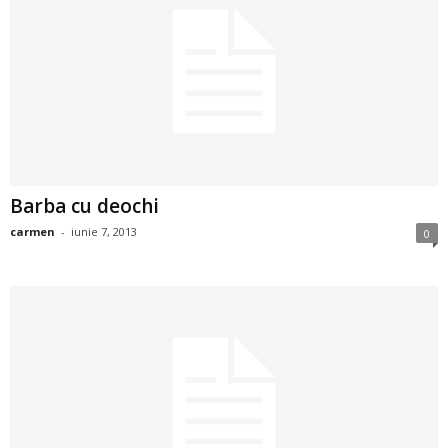
a
i
t
a
r
Barba cu deochi
i
carmen
-
iunie 7, 2013
0
b
a
n
c