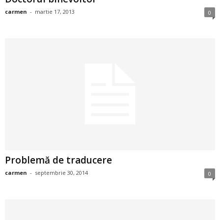
i
carmen
-
martie 17, 2013
0
l
e
i
–
C
e
Problemă de traducere
l
carmen
-
septembrie 30, 2014
0
e
m