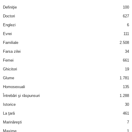
Definiţie
100
Doctori
627
Englezi
6
Evrei
111
Familiale
2.508
Farsa zilei
34
Femei
661
Ghicitori
19
Glume
1.781
Homosexuali
135
Întrebări şi răspunsuri
1.288
Istorice
30
La ţară
461
Marinăreşti
7
Maxime
1