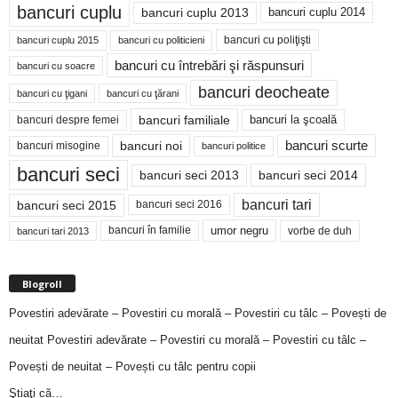
bancuri cuplu
bancuri cuplu 2014
bancuri cuplu 2013
bancuri cu poliţişti
bancuri cuplu 2015
bancuri cu politicieni
bancuri cu întrebări şi răspunsuri
bancuri cu soacre
bancuri deocheate
bancuri cu ţigani
bancuri cu ţărani
bancuri familiale
bancuri despre femei
bancuri la şcoală
bancuri noi
bancuri scurte
bancuri misogine
bancuri politice
bancuri seci
bancuri seci 2014
bancuri seci 2013
bancuri tari
bancuri seci 2015
bancuri seci 2016
bancuri în familie
umor negru
vorbe de duh
bancuri tari 2013
Blogroll
Povestiri adevărate – Povestiri cu morală – Povestiri cu tâlc – Povești de
neuitat
Povestiri adevărate – Povestiri cu morală – Povestiri cu tâlc –
Povești de neuitat – Povești cu tâlc pentru copii
Ştiaţi că…