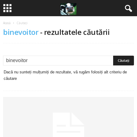
Acasă
Căutați
B
binevoitor
-
rezultatele căutării
a
n
c
Dacă nu sunteți mulțumiți de rezultate, vă rugăm folosiți alt criteriu de
u
căutare
r
i
2
0