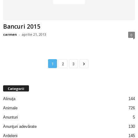
u
r
Bancuri 2015
i
carmen
-
aprilie 21, 2013
0
–
B
1
2
3
a
n
Categorii
c
Alinuţa
144
Animale
726
u
Anunturi
5
r
Anunţuri adevărate
130
Ardeleni
145
i