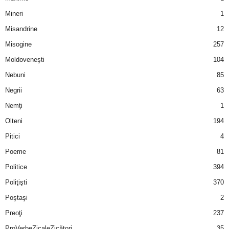
Mineri
1
Misandrine
12
Misogine
257
Moldoveneşti
104
Nebuni
85
Negrii
63
Nemţi
1
Olteni
194
Pitici
4
Poeme
81
Politice
394
Poliţişti
370
Poştaşi
2
Preoţi
237
ProVerbeZicaleZicători
35