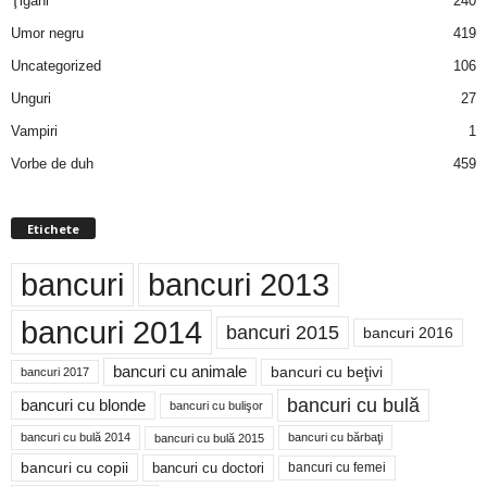
Ţigani
240
Umor negru
419
Uncategorized
106
Unguri
27
Vampiri
1
Vorbe de duh
459
Etichete
bancuri
bancuri 2013
bancuri 2014
bancuri 2015
bancuri 2016
bancuri cu animale
bancuri cu beţivi
bancuri 2017
bancuri cu bulă
bancuri cu blonde
bancuri cu bulişor
bancuri cu bulă 2014
bancuri cu bărbaţi
bancuri cu bulă 2015
bancuri cu copii
bancuri cu doctori
bancuri cu femei