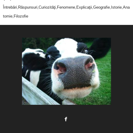
Întrebări,Răspunsuri,Curiozităţi,Fenomene,Explicaţii,Geografie,Istorie,Ana
tomie,Filozofie