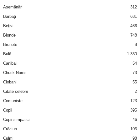
Asemănări
312
d
Bărbaţi
681
e
Beţivi
466
Blonde
748
t
Brunete
8
o
Bulă
1.330
Canibali
54
p
Chuck Norris
73
Ciobani
55
Citate celebre
2
Comuniste
123
Copii
395
Copii simpatici
46
Crăciun
106
Culmi
98