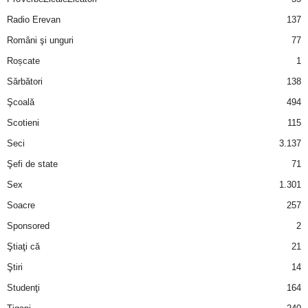
Radio Erevan
137
Români şi unguri
77
Roșcate
1
Sărbători
138
Şcoală
494
Scotieni
115
Seci
3.137
Şefi de state
71
Sex
1.301
Soacre
257
Sponsored
2
Ştiaţi că
21
Ştiri
14
Studenţi
164