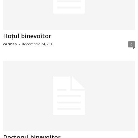
2
3
Hoţul binevoitor
-
carmen
-
decembrie 24, 2015
0
B
a
n
c
u
l
z
Doctorul binevoitor