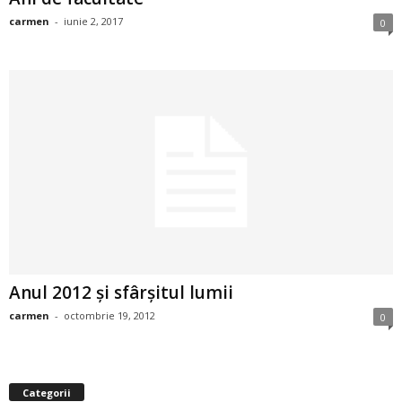
i
carmen
-
iunie 2, 2017
0
l
e
i
–
C
e
Anul 2012 şi sfârşitul lumii
l
carmen
-
octombrie 19, 2012
0
e
m
Categorii