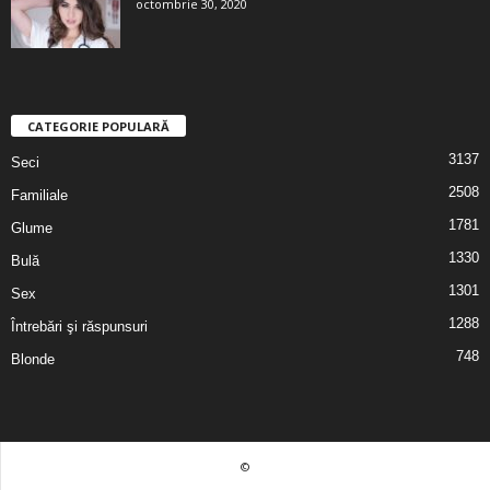
octombrie 30, 2020
CATEGORIE POPULARĂ
3137
Seci
2508
Familiale
1781
Glume
1330
Bulă
1301
Sex
1288
Întrebări şi răspunsuri
748
Blonde
©