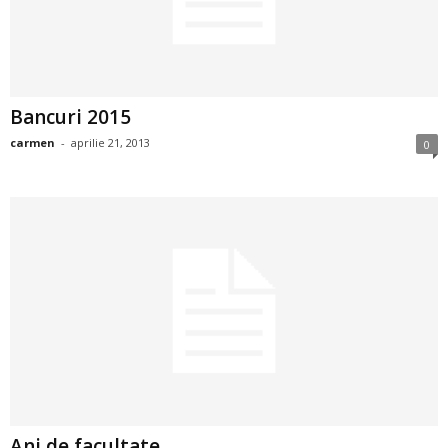
2
3
Bancuri 2015
-
carmen
-
aprilie 21, 2013
0
B
a
n
c
u
l
z
Ani de facultate