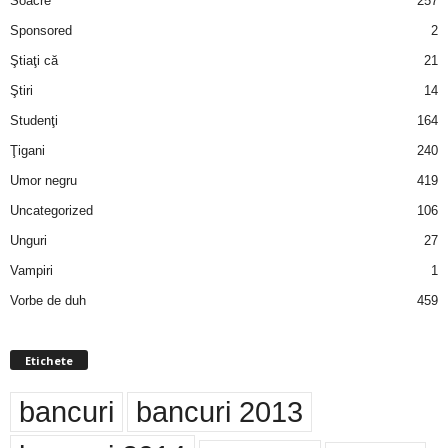
Soacre
257
Sponsored
2
Ştiaţi că
21
Ştiri
14
Studenţi
164
Ţigani
240
Umor negru
419
Uncategorized
106
Unguri
27
Vampiri
1
Vorbe de duh
459
Etichete
bancuri
bancuri 2013