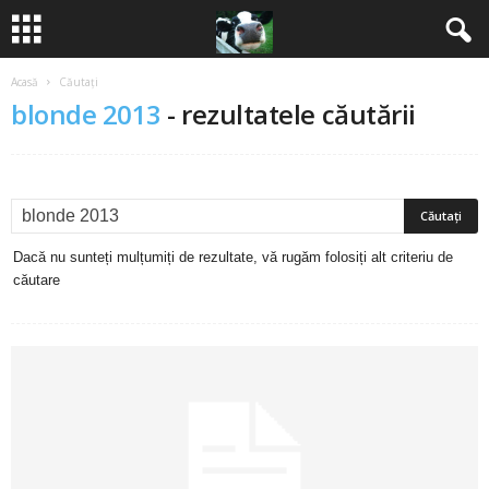
Acasă
Căutați
B
blonde 2013
-
rezultatele căutării
a
n
c
Dacă nu sunteți mulțumiți de rezultate, vă rugăm folosiți alt criteriu de
u
căutare
r
i
2
0