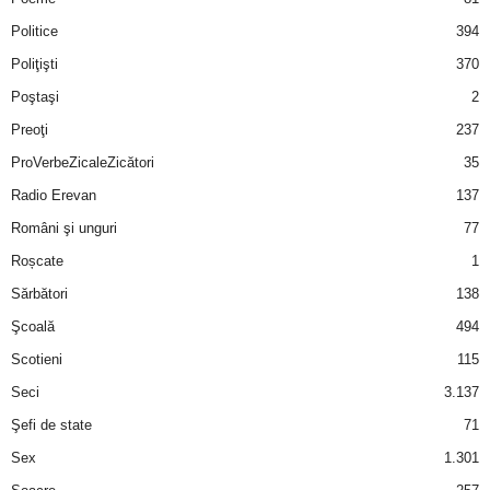
Politice
394
Poliţişti
370
Poştaşi
2
Preoţi
237
ProVerbeZicaleZicători
35
Radio Erevan
137
Români şi unguri
77
Roșcate
1
Sărbători
138
Şcoală
494
Scotieni
115
Seci
3.137
Şefi de state
71
Sex
1.301