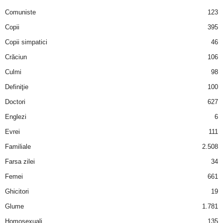
u
Comuniste
123
r
Copii
395
Copii simpatici
46
i
Crăciun
106
–
Culmi
98
Definiţie
100
B
Doctori
627
a
Englezi
6
Evrei
111
n
Familiale
2.508
c
Farsa zilei
34
Femei
661
u
Ghicitori
19
r
Glume
1.781
i
Homosexuali
135