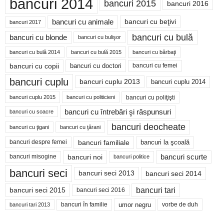
bancuri 2014
bancuri 2015
bancuri 2016
bancuri cu animale
bancuri cu beţivi
bancuri 2017
bancuri cu bulă
bancuri cu blonde
bancuri cu bulişor
bancuri cu bulă 2014
bancuri cu bărbaţi
bancuri cu bulă 2015
bancuri cu copii
bancuri cu doctori
bancuri cu femei
bancuri cuplu
bancuri cuplu 2014
bancuri cuplu 2013
bancuri cu poliţişti
bancuri cuplu 2015
bancuri cu politicieni
bancuri cu întrebări şi răspunsuri
bancuri cu soacre
bancuri deocheate
bancuri cu ţigani
bancuri cu ţărani
bancuri familiale
bancuri despre femei
bancuri la şcoală
bancuri noi
bancuri scurte
bancuri misogine
bancuri politice
bancuri seci
bancuri seci 2014
bancuri seci 2013
bancuri tari
bancuri seci 2015
bancuri seci 2016
bancuri în familie
umor negru
vorbe de duh
bancuri tari 2013