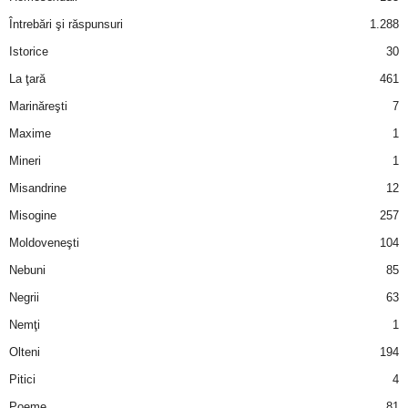
Întrebări şi răspunsuri
1.288
d
Istorice
30
e
La ţară
461
Marinăreşti
7
t
Maxime
1
o
Mineri
1
Misandrine
12
p
Misogine
257
Moldoveneşti
104
Nebuni
85
Negrii
63
Nemţi
1
Olteni
194
Pitici
4
Poeme
81