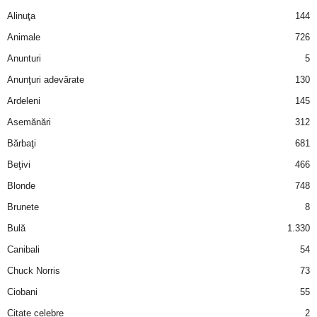
a
Alinuţa
144
Animale
726
i
Anunturi
5
t
Anunţuri adevărate
130
Ardeleni
145
a
Asemănări
312
r
Bărbaţi
681
i
Beţivi
466
Blonde
748
b
Brunete
8
a
Bulă
1.330
Canibali
54
n
Chuck Norris
73
c
Ciobani
55
Citate celebre
2