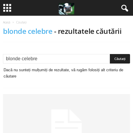
Acasă
Căutați
B
blonde celebre
-
rezultatele căutării
a
n
c
Dacă nu sunteți mulțumiți de rezultate, vă rugăm folosiți alt criteriu de
u
căutare
r
i
2
0