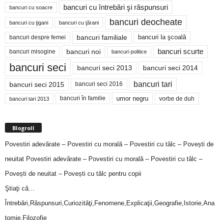
bancuri cu întrebări şi răspunsuri
bancuri cu soacre
bancuri deocheate
bancuri cu ţigani
bancuri cu ţărani
bancuri familiale
bancuri despre femei
bancuri la şcoală
bancuri noi
bancuri scurte
bancuri misogine
bancuri politice
bancuri seci
bancuri seci 2014
bancuri seci 2013
bancuri tari
bancuri seci 2015
bancuri seci 2016
bancuri în familie
umor negru
vorbe de duh
bancuri tari 2013
Blogroll
Povestiri adevărate – Povestiri cu morală – Povestiri cu tâlc – Povești de
neuitat
Povestiri adevărate – Povestiri cu morală – Povestiri cu tâlc –
Povești de neuitat – Povești cu tâlc pentru copii
Ştiaţi că…
Întrebări,Răspunsuri,Curiozităţi,Fenomene,Explicaţii,Geografie,Istorie,Ana
tomie,Filozofie