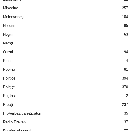
u
Misogine
257
r
Moldoveneşti
104
Nebuni
85
i
Negrii
63
–
Nemţi
1
Olteni
194
B
Pitici
4
a
Poeme
81
n
Politice
394
Poliţişti
370
c
Poştaşi
2
u
Preoţi
237
ProVerbeZicaleZicători
35
r
Radio Erevan
137
i
Români şi unguri
77