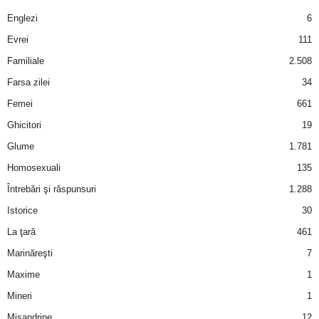
a
Englezi
6
i
Evrei
111
Familiale
2.508
t
Farsa zilei
34
a
Femei
661
Ghicitori
19
r
Glume
1.781
i
Homosexuali
135
Întrebări şi răspunsuri
1.288
b
Istorice
30
a
La ţară
461
Marinăreşti
7
n
Maxime
1
c
Mineri
1
Misandrine
12