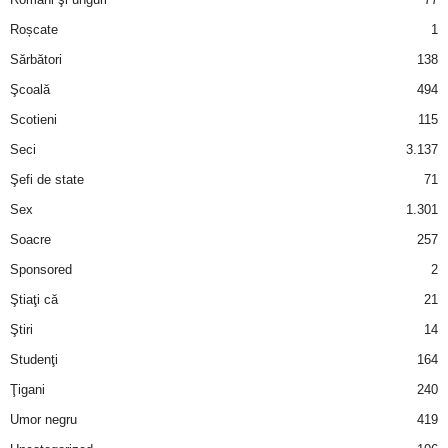
Roșcate
1
d
Sărbători
138
e
Şcoală
494
Scotieni
115
t
Seci
3.137
o
Şefi de state
71
Sex
1.301
p
Soacre
257
Sponsored
2
Ştiaţi că
21
Ştiri
14
Studenţi
164
Ţigani
240
Umor negru
419