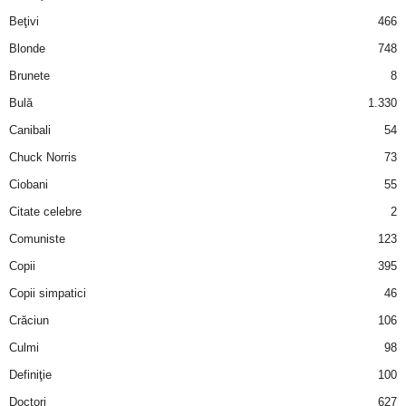
i
Beţivi
466
Blonde
748
l
Brunete
8
e
Bulă
1.330
Canibali
54
i
Chuck Norris
73
–
Ciobani
55
Citate celebre
2
C
Comuniste
123
e
Copii
395
Copii simpatici
46
l
Crăciun
106
e
Culmi
98
Definiţie
100
m
Doctori
627