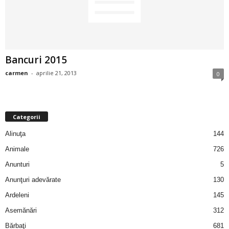
2
3
Bancuri 2015
-
carmen
-
aprilie 21, 2013
0
B
a
Categorii
n
Alinuţa
144
c
Animale
726
Anunturi
5
u
Anunţuri adevărate
130
l
Ardeleni
145
Asemănări
312
z
Bărbaţi
681