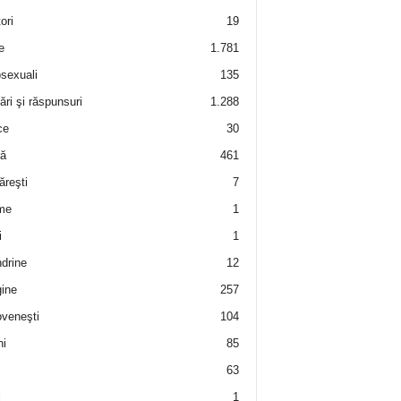
ori
19
e
1.781
sexuali
135
ări şi răspunsuri
1.288
ce
30
ră
461
ăreşti
7
me
1
i
1
drine
12
ine
257
veneşti
104
i
85
63
i
1