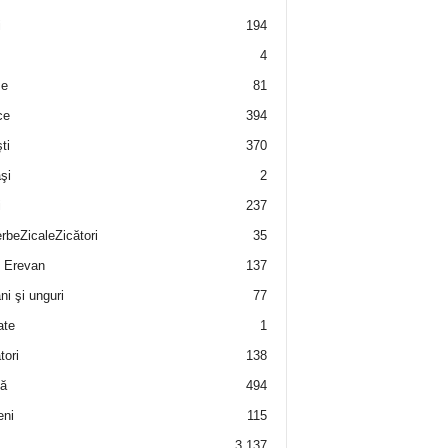
i
194
4
e
81
ce
394
ti
370
şi
2
i
237
rbeZicaleZicători
35
 Erevan
137
i şi unguri
77
ate
1
tori
138
ă
494
eni
115
3.137