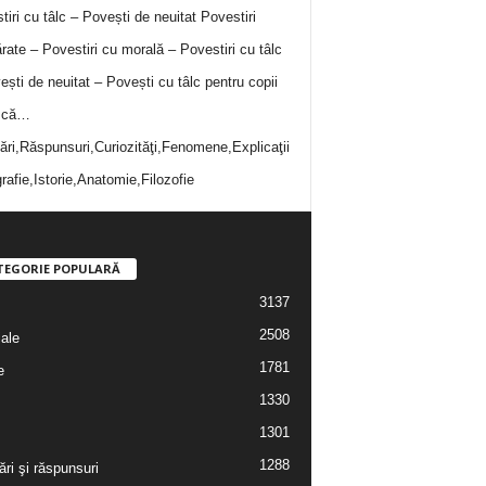
tiri cu tâlc – Povești de neuitat
Povestiri
rate – Povestiri cu morală – Povestiri cu tâlc
ești de neuitat – Povești cu tâlc pentru copii
i că…
bări,Răspunsuri,Curiozităţi,Fenomene,Explicaţii
rafie,Istorie,Anatomie,Filozofie
TEGORIE POPULARĂ
3137
2508
iale
1781
e
1330
1301
1288
ări şi răspunsuri