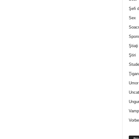
Şefi 
Sex
Soac
Spon
Ştiaţi
Ştiri
Stude
Ţigan
Umor 
Uncat
Ungur
Vampi
Vorbe
Eti