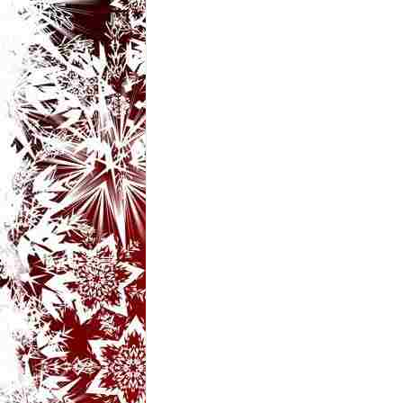
t
a
r
i
b
a
n
c
u
r