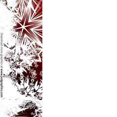
l
e
i
–
C
e
l
e
m
a
i