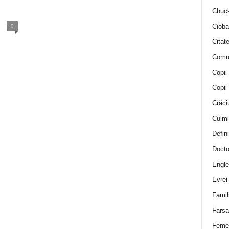
Chuck
0
Cioba
Citat
Comu
Copii
Copii
Crăci
Culmi
Defini
Docto
Engle
Evrei
Famil
Farsa 
Feme