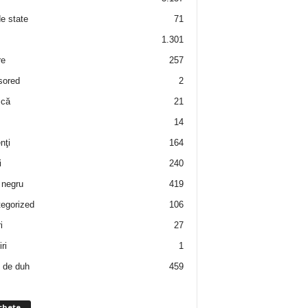
de state
71
1.301
re
257
sored
2
 că
21
14
nţi
164
i
240
negru
419
egorized
106
i
27
ri
1
 de duh
459
chete