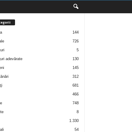
egorii
ţa
144
ale
726
uri
5
uri adevărate
130
eni
145
ănări
312
ţi
681
466
e
748
te
8
1.330
ali
54