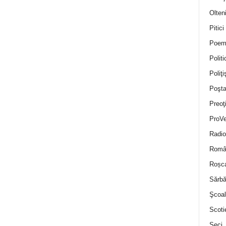
Olten
Pitici
Poem
Politi
Poliţiş
Poşta
Preoţ
ProVe
Radio
Român
Roșc
Sărbă
Şcoal
Scoti
Seci