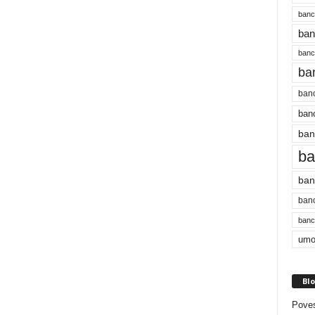
banc
ban
bancu
ba
banc
banc
ban
ba
ban
banc
bancu
umo
Blo
Poves