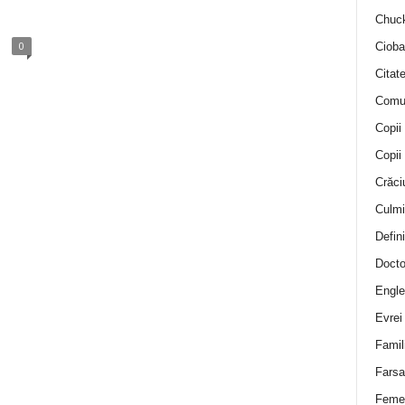
Chuck
0
Cioba
Citat
Comu
Copii
Copii
Crăci
Culmi
Defini
Docto
Engle
Evrei
Famil
Farsa 
Feme