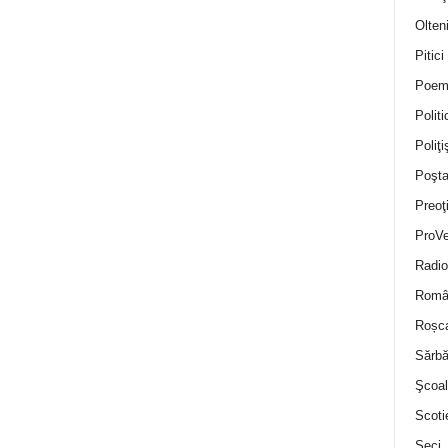
Olten
Pitici
Poem
Politi
Poliţiş
Poşta
Preoţ
ProVe
Radio
Român
Roșc
Sărbă
Şcoal
Scoti
Seci