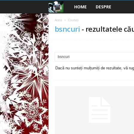
HOME
DESPRE
B
a
Acasă
Căutați
bsncuri
-
rezultatele cău
n
c
u
Dacă nu sunteți mulțumiți de rezultate, vă rugă
r
i
2
0
2