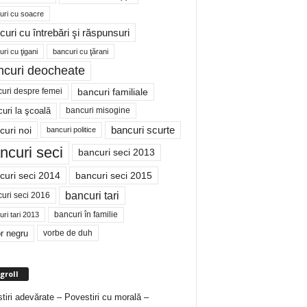
uri cu soacre
curi cu întrebări şi răspunsuri
ri cu ţigani
bancuri cu ţărani
ncuri deocheate
bancuri familiale
uri despre femei
bancuri misogine
uri la şcoală
curi noi
bancuri scurte
bancuri politice
ncuri seci
bancuri seci 2013
curi seci 2014
bancuri seci 2015
bancuri tari
uri seci 2016
bancuri în familie
ri tari 2013
r negru
vorbe de duh
groll
tiri adevărate – Povestiri cu morală –