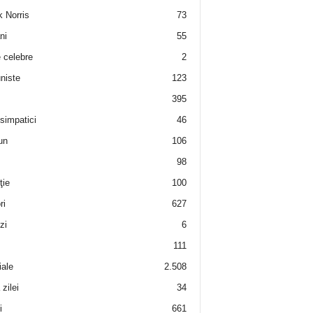
 Norris
73
ni
55
e celebre
2
niste
123
395
 simpatici
46
un
106
98
ţie
100
ri
627
zi
6
111
iale
2.508
zilei
34
i
661