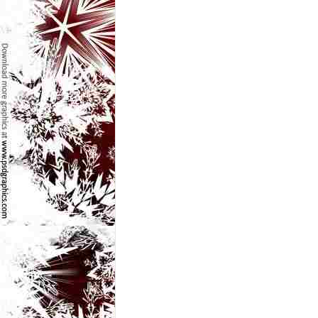
e
t
o
p