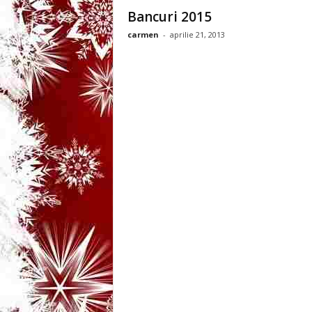
3
Bancuri 2015
carmen
-
aprilie 21, 2013
-
B
a
n
c
u
l
z
i