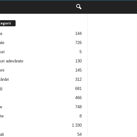
egorii
ţa
144
ale
726
uri
5
uri adevărate
130
eni
145
ănări
312
ţi
681
466
e
748
te
8
1.330
ali
54