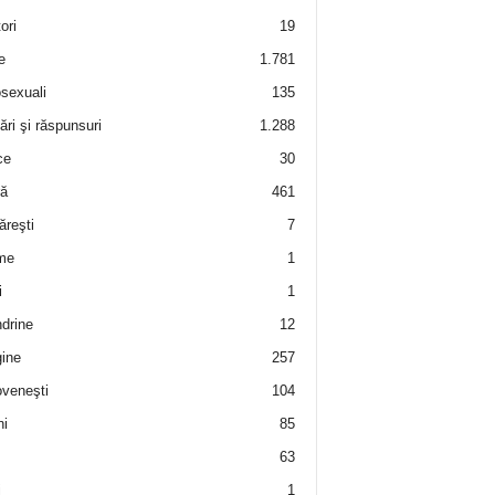
ori
19
e
1.781
sexuali
135
ări şi răspunsuri
1.288
ce
30
ră
461
ăreşti
7
me
1
i
1
drine
12
ine
257
veneşti
104
i
85
63
i
1