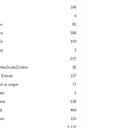
i
194
4
e
81
ce
394
ti
370
şi
2
i
237
rbeZicaleZicători
35
 Erevan
137
i şi unguri
77
ate
1
tori
138
ă
494
eni
115
3.137