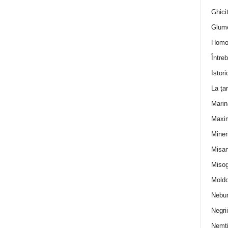
Ghicit
Glum
Homo
Întreb
Istori
La ţa
Marin
Maxi
Miner
Misan
Misog
Moldo
Nebun
Negrii
Nemţ