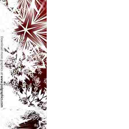
l
e
i
–
C
e
l
e
m
a
i