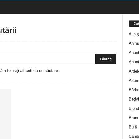
Cat
tării
Alinu
Anim
Anunt
Anunţ
m folosiți alt criteriu de căutare
Ardel
Asem
Bărba
Beţivi
Blond
Brune
Bulă
Canib