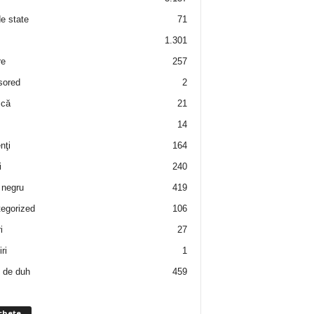
de state
71
1.301
re
257
sored
2
 că
21
14
nţi
164
i
240
negru
419
egorized
106
i
27
ri
1
 de duh
459
chete