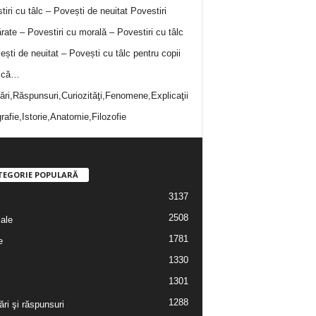
tiri cu tâlc – Povești de neuitat
Povestiri
rate – Povestiri cu morală – Povestiri cu tâlc
ești de neuitat – Povești cu tâlc pentru copii
i că…
bări,Răspunsuri,Curiozităţi,Fenomene,Explicaţii
rafie,Istorie,Anatomie,Filozofie
TEGORIE POPULARĂ
3137
2508
iale
1781
e
1330
1301
1288
ări şi răspunsuri