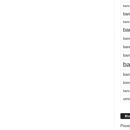
banc
ban
bancu
ba
banc
banc
ban
ba
ban
banc
bancu
umo
Blo
Poves