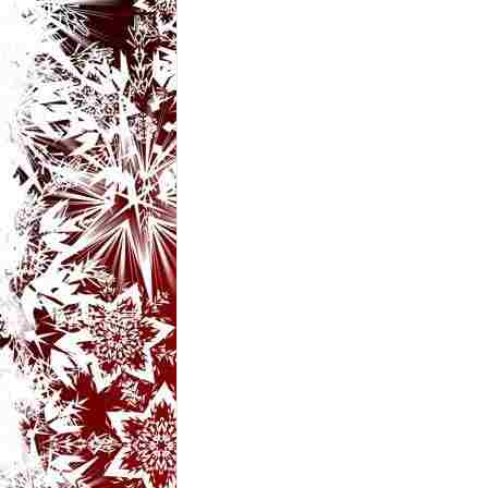
t
a
r
i
b
a
n
c
u
r