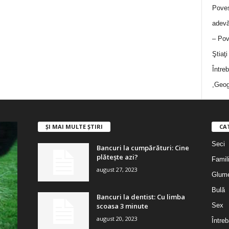
Poves
adevă
– Pov
Ştiaţ
Între
,Geog
ȘI MAI MULTE ȘTIRI
CA
Seci
Bancuri la cumpărături: Cine
plătește azi?
Famil
august 27, 2023
Glum
Bulă
Bancuri la dentist: Cu limba
scoasa 3 minute
Sex
august 20, 2023
Întreb