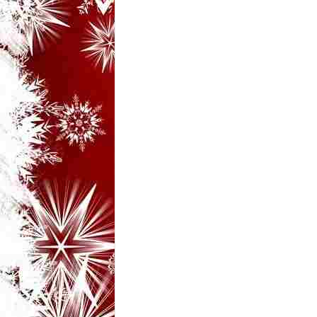
i
–
B
a
n
c
u
r
i
d