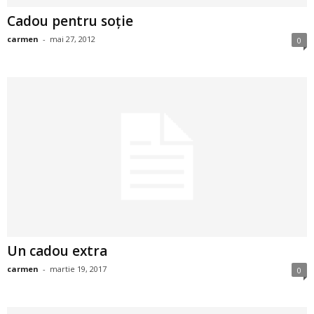
i
Cadou pentru soţie
carmen
-
mai 27, 2012
0
l
e
i
–
C
e
l
Un cadou extra
e
carmen
-
martie 19, 2017
0
m