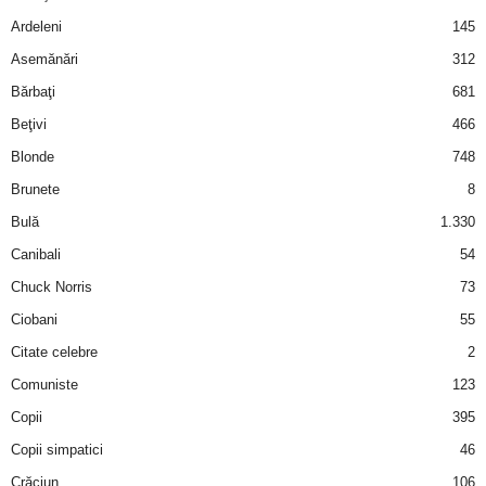
Ardeleni
145
d
Asemănări
312
e
Bărbaţi
681
Beţivi
466
t
Blonde
748
o
Brunete
8
Bulă
1.330
p
Canibali
54
Chuck Norris
73
Ciobani
55
Citate celebre
2
Comuniste
123
Copii
395
Copii simpatici
46
Crăciun
106