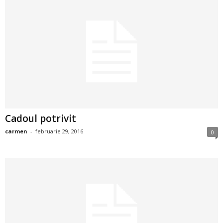
a
i
t
a
r
i
Cadoul potrivit
carmen
-
februarie 29, 2016
0
b
a
n
c