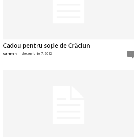
2
3
-
Cadou pentru soţie de Crăciun
B
carmen
-
decembrie 7, 2012
0
a
n
c
u
l
z