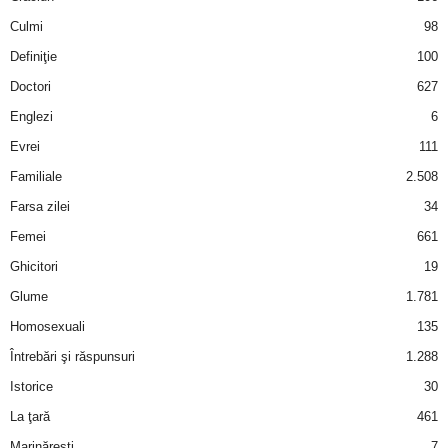
Culmi
98
Definiţie
100
Doctori
627
Englezi
6
Evrei
111
Familiale
2.508
Farsa zilei
34
Femei
661
Ghicitori
19
Glume
1.781
Homosexuali
135
Întrebări şi răspunsuri
1.288
Istorice
30
La ţară
461
Marinăreşti
7