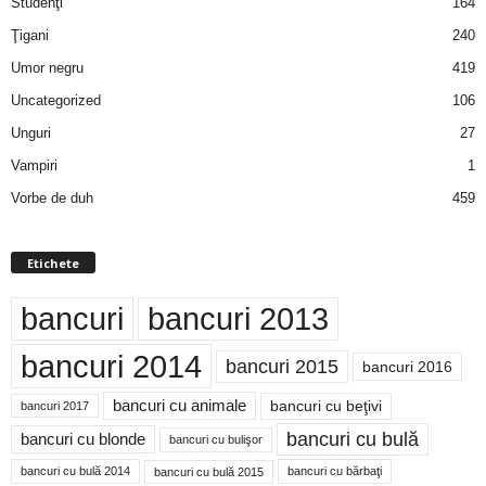
Studenţi
164
Ţigani
240
Umor negru
419
Uncategorized
106
Unguri
27
Vampiri
1
Vorbe de duh
459
Etichete
bancuri
bancuri 2013
bancuri 2014
bancuri 2015
bancuri 2016
bancuri cu animale
bancuri cu beţivi
bancuri 2017
bancuri cu bulă
bancuri cu blonde
bancuri cu bulişor
bancuri cu bulă 2014
bancuri cu bărbaţi
bancuri cu bulă 2015