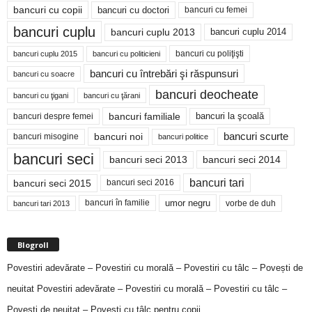
bancuri cu copii
bancuri cu doctori
bancuri cu femei
bancuri cuplu
bancuri cuplu 2014
bancuri cuplu 2013
bancuri cu poliţişti
bancuri cuplu 2015
bancuri cu politicieni
bancuri cu întrebări şi răspunsuri
bancuri cu soacre
bancuri deocheate
bancuri cu ţigani
bancuri cu ţărani
bancuri familiale
bancuri despre femei
bancuri la şcoală
bancuri noi
bancuri scurte
bancuri misogine
bancuri politice
bancuri seci
bancuri seci 2014
bancuri seci 2013
bancuri tari
bancuri seci 2015
bancuri seci 2016
bancuri în familie
umor negru
vorbe de duh
bancuri tari 2013
Blogroll
Povestiri adevărate – Povestiri cu morală – Povestiri cu tâlc – Povești de
neuitat
Povestiri adevărate – Povestiri cu morală – Povestiri cu tâlc –
Povești de neuitat – Povești cu tâlc pentru copii