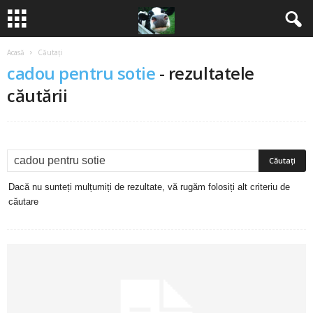
Acasă
Căutați
B
cadou pentru sotie
-
rezultatele
a
căutării
n
c
u
Dacă nu sunteți mulțumiți de rezultate, vă rugăm folosiți alt criteriu de
căutare
r
i
2
0