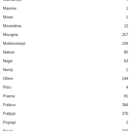
Maxime
1
Mineri
1
Misandrine
12
Misogine
257
Moldoveneşti
104
Nebuni
85
Negrii
63
Nemţi
1
Olteni
194
Pitici
4
Poeme
81
Politice
394
Poliţişti
370
Poştaşi
2