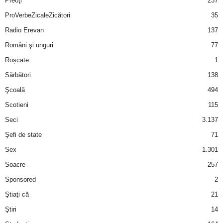
Preoţi
237
ProVerbeZicaleZicători
35
Radio Erevan
137
Români şi unguri
77
Roșcate
1
Sărbători
138
Şcoală
494
Scotieni
115
Seci
3.137
Şefi de state
71
Sex
1.301
Soacre
257
Sponsored
2
Ştiaţi că
21
Ştiri
14