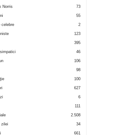
 Norris
73
ni
55
e celebre
2
niste
123
395
 simpatici
46
un
106
98
ţie
100
ri
627
zi
6
111
iale
2.508
zilei
34
i
661