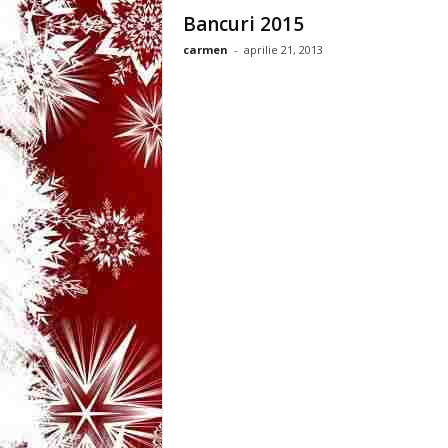
3
Bancuri 2015
carmen
-
aprilie 21, 2013
-
B
a
n
c
u
l
z
i