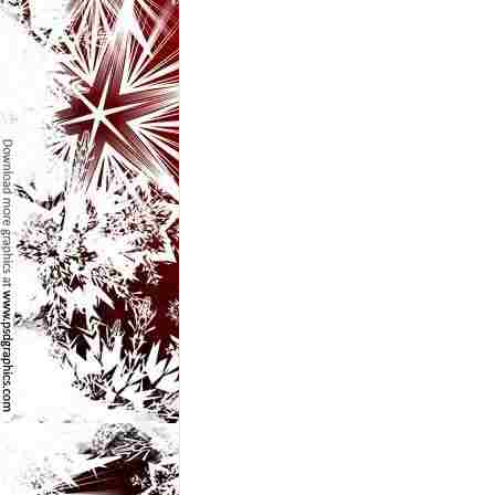
l
e
i
–
C
e
l
e
m
a
i