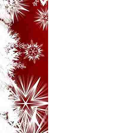
i
–
B
a
n
c
u
r
i
d