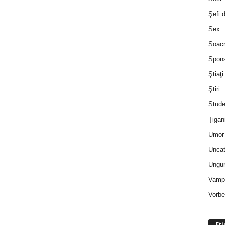
Şefi 
Sex
Soac
Spon
Ştiaţi
Ştiri
Stude
Ţigan
Umor 
Uncat
Ungur
Vampi
Vorbe
Eti