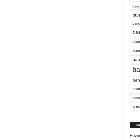
banc
ban
bancu
ba
banc
banc
ban
ba
ban
banc
bancu
umo
Blo
Poves