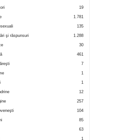
ori
19
e
1.781
sexuali
135
ări şi răspunsuri
1.288
ce
30
ră
461
ăreşti
7
me
1
i
1
drine
12
ine
257
veneşti
104
i
85
63
i
1