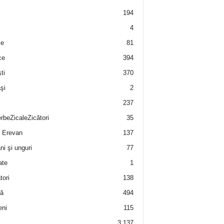
i
194
4
e
81
ce
394
ti
370
şi
2
i
237
rbeZicaleZicători
35
 Erevan
137
i şi unguri
77
ate
1
tori
138
ă
494
eni
115
3.137