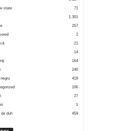
de state
71
1.301
re
257
sored
2
 că
21
14
nţi
164
i
240
negru
419
egorized
106
i
27
ri
1
 de duh
459
chete