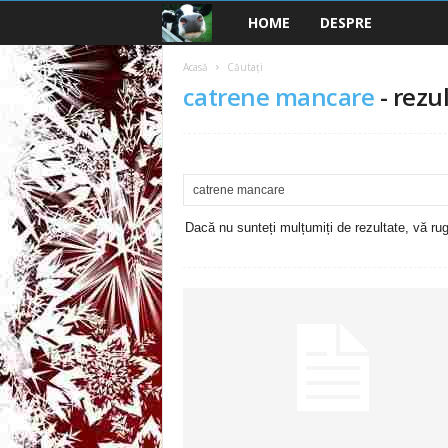
HOME
DESPRE
B
a
Acasă
Căutați
catrene mancare
-
rezul
n
c
u
Dacă nu sunteți mulțumiți de rezultate, vă rugă
r
i
2
0
2