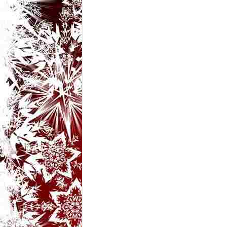
t
a
r
i
b
a
n
c
u
r