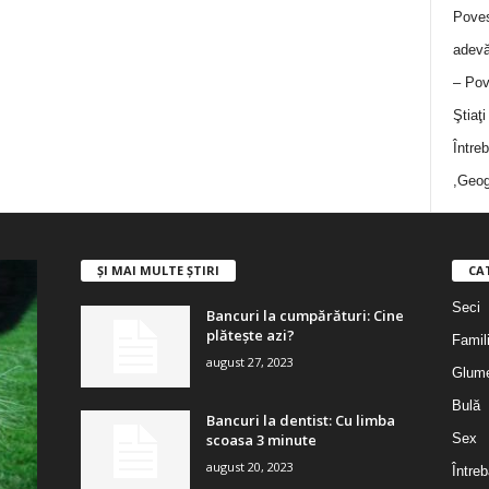
Poves
adevă
– Pov
Ştiaţ
Între
,Geog
ȘI MAI MULTE ȘTIRI
CA
Seci
Bancuri la cumpărături: Cine
plătește azi?
Famil
august 27, 2023
Glum
Bulă
Bancuri la dentist: Cu limba
scoasa 3 minute
Sex
august 20, 2023
Întreb