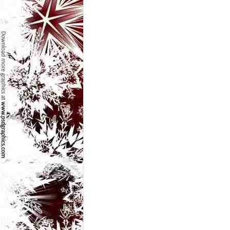
e
t
o
p