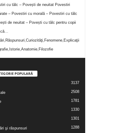
tiri cu tâlc – Povești de neuitat
Povestiri
rate – Povestiri cu morală – Povestiri cu tâlc
ești de neuitat – Povești cu tâlc pentru copii
i că…
bări,Răspunsuri,Curiozităţi,Fenomene,Explicaţii
rafie,Istorie,Anatomie,Filozofie
TEGORIE POPULARĂ
3137
2508
iale
1781
e
1330
1301
1288
ări şi răspunsuri