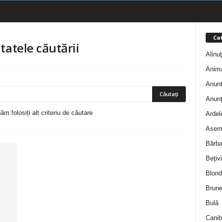
Cat
tatele căutării
Alinu
Anim
Anunt
Anunţ
m folosiți alt criteriu de căutare
Ardel
Asem
Bărba
Beţivi
Blond
Brune
Bulă
Canib