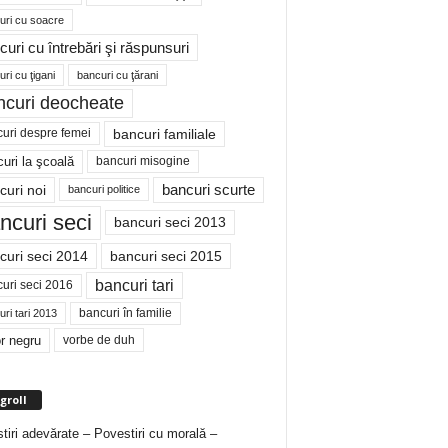
uri cu soacre
curi cu întrebări şi răspunsuri
ri cu ţigani
bancuri cu ţărani
ncuri deocheate
bancuri familiale
uri despre femei
bancuri misogine
uri la şcoală
curi noi
bancuri scurte
bancuri politice
ncuri seci
bancuri seci 2013
curi seci 2014
bancuri seci 2015
bancuri tari
uri seci 2016
bancuri în familie
ri tari 2013
r negru
vorbe de duh
groll
tiri adevărate – Povestiri cu morală –