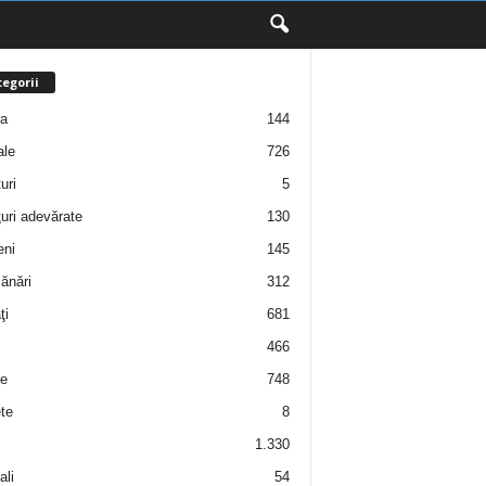
egorii
ţa
144
ale
726
uri
5
uri adevărate
130
eni
145
ănări
312
ţi
681
466
e
748
te
8
1.330
ali
54