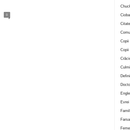
Chuck
0
Cioba
Citat
Comu
Copii
Copii
Crăci
Culmi
Defini
Docto
Engle
Evrei
Famil
Farsa 
Feme