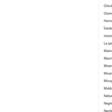
Ghicit
Glum
Homo
Întreb
Istori
La ţa
Marin
Maxi
Miner
Misan
Misog
Moldo
Nebun
Negrii
Nemţ