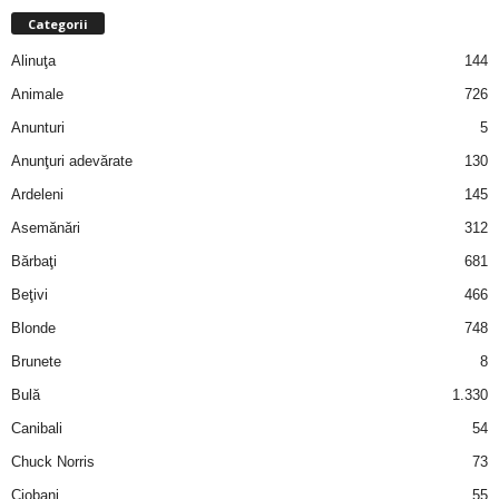
a
Categorii
Alinuţa
144
i
Animale
726
t
Anunturi
5
a
Anunţuri adevărate
130
Ardeleni
145
r
Asemănări
312
i
Bărbaţi
681
Beţivi
466
b
Blonde
748
a
Brunete
8
Bulă
1.330
n
Canibali
54
c
Chuck Norris
73
Ciobani
55