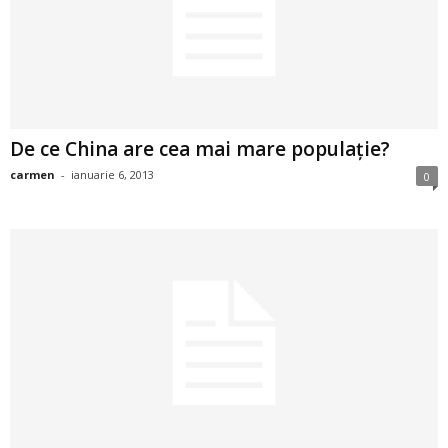
2
3
-
De ce China are cea mai mare populaţie?
B
carmen
-
ianuarie 6, 2013
0
a
n
c
u
l
z