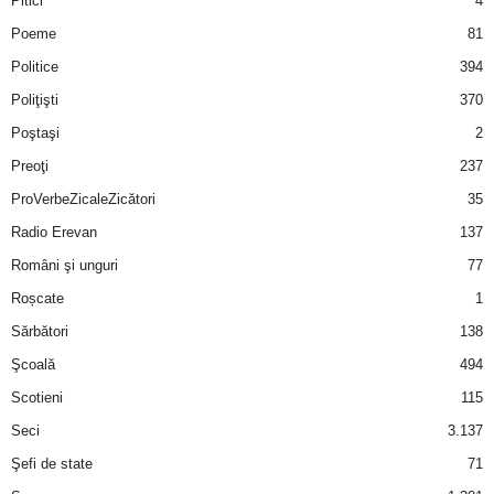
Pitici
4
Poeme
81
Politice
394
Poliţişti
370
Poştaşi
2
Preoţi
237
ProVerbeZicaleZicători
35
Radio Erevan
137
Români şi unguri
77
Roșcate
1
Sărbători
138
Şcoală
494
Scotieni
115
Seci
3.137
Şefi de state
71