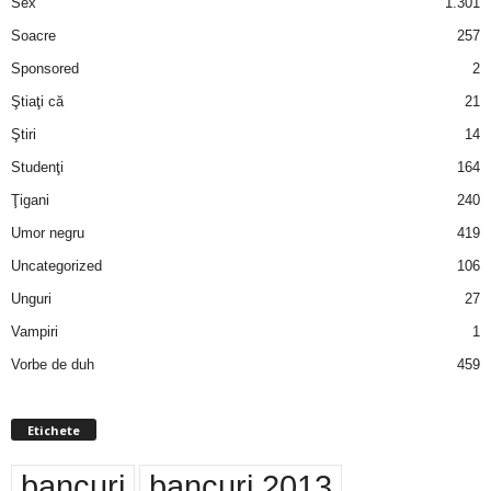
Sex
1.301
Soacre
257
Sponsored
2
Ştiaţi că
21
Ştiri
14
Studenţi
164
Ţigani
240
Umor negru
419
Uncategorized
106
Unguri
27
Vampiri
1
Vorbe de duh
459
Etichete
bancuri
bancuri 2013