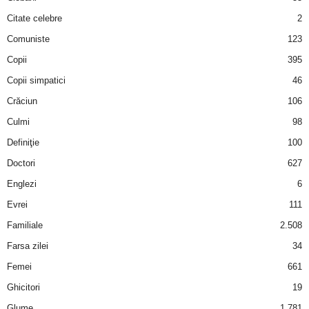
u
Citate celebre
2
r
Comuniste
123
Copii
395
i
Copii simpatici
46
–
Crăciun
106
Culmi
98
B
Definiţie
100
a
Doctori
627
Englezi
6
n
Evrei
111
c
Familiale
2.508
u
Farsa zilei
34
Femei
661
r
Ghicitori
19
i
Glume
1.781