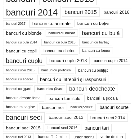
bancuri 2014
bancuri 2015
bancuri 2016
bancuri cu animale
bancuri cu beţivi
bancuri 2017
bancuri cu bulă
bancuri cu blonde
bancuri cu bulişor
bancuri cu bulă 2014
bancuri cu bărbaţi
bancuri cu bulă 2015
bancuri cu copii
bancuri cu doctori
bancuri cu femei
bancuri cuplu
bancuri cuplu 2014
bancuri cuplu 2013
bancuri cu poliţişti
bancuri cuplu 2015
bancuri cu politicieni
bancuri cu întrebări şi răspunsuri
bancuri cu soacre
bancuri deocheate
bancuri cu ţigani
bancuri cu ţărani
bancuri familiale
bancuri despre femei
bancuri la şcoală
bancuri noi
bancuri scurte
bancuri misogine
bancuri politice
bancuri seci
bancuri seci 2014
bancuri seci 2013
bancuri tari
bancuri seci 2015
bancuri seci 2016
bancuri în familie
umor negru
vorbe de duh
bancuri tari 2013