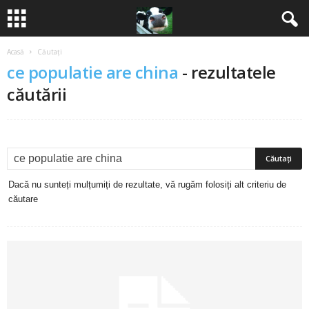
Acasă
Căutați
B
ce populatie are china
-
rezultatele
a
căutării
n
c
u
Dacă nu sunteți mulțumiți de rezultate, vă rugăm folosiți alt criteriu de
căutare
r
i
2
0