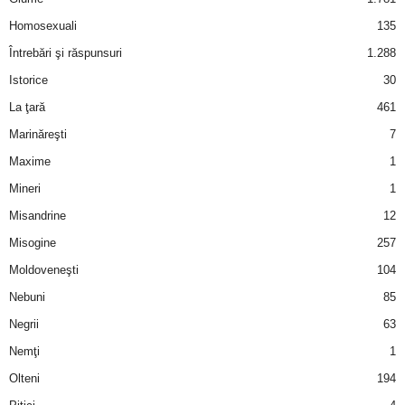
Homosexuali
135
d
Întrebări şi răspunsuri
1.288
e
Istorice
30
La ţară
461
t
Marinăreşti
7
o
Maxime
1
Mineri
1
p
Misandrine
12
Misogine
257
Moldoveneşti
104
Nebuni
85
Negrii
63
Nemţi
1
Olteni
194