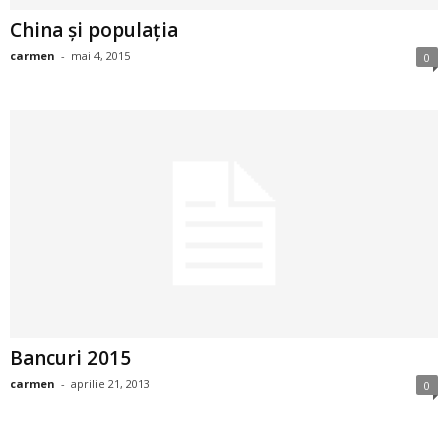
i
China şi populaţia
carmen
-
mai 4, 2015
0
l
e
i
–
C
e
l
Bancuri 2015
e
carmen
-
aprilie 21, 2013
0
m