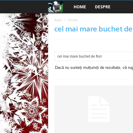
HOME
DESPRE
B
a
Acasă
Căutați
cel mai mare buchet de 
n
c
u
Dacă nu sunteți mulțumiți de rezultate, vă rugă
r
i
2
0
2