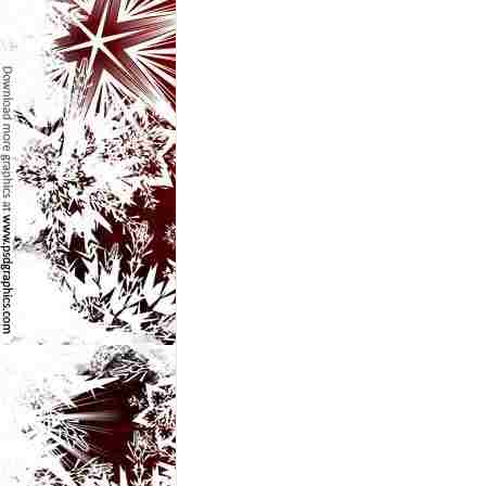
e
t
o
p