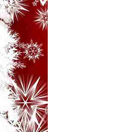
i
–
B
a
n
c
u
r
i
d