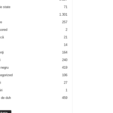
de state
71
1.301
re
257
sored
2
 că
21
14
nţi
164
i
240
negru
419
egorized
106
i
27
ri
1
 de duh
459
chete