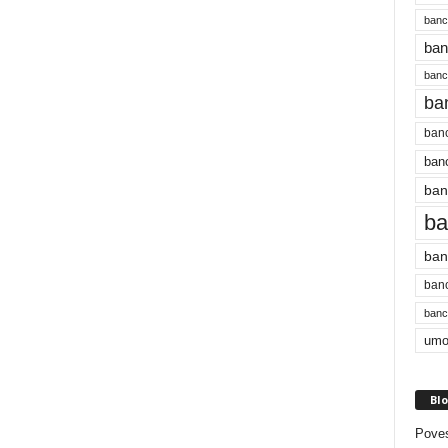
banc
ban
bancu
ba
banc
banc
ban
ba
ban
banc
bancu
umo
Blo
Poves