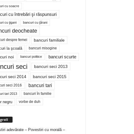
uri cu soacre
curi cu întrebări şi răspunsuri
ri cu ţigani
bancuri cu ţărani
ncuri deocheate
bancuri familiale
uri despre femei
bancuri misogine
uri la şcoală
curi noi
bancuri scurte
bancuri politice
ncuri seci
bancuri seci 2013
curi seci 2014
bancuri seci 2015
bancuri tari
uri seci 2016
bancuri în familie
ri tari 2013
r negru
vorbe de duh
groll
tiri adevărate – Povestiri cu morală –