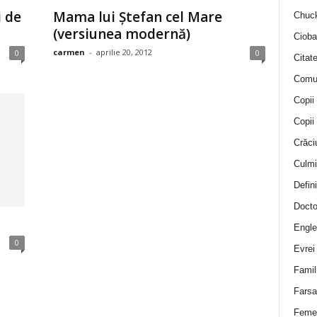
i de
Mama lui Ştefan cel Mare
Chuck
(versiunea modernă)
Cioba
carmen
-
aprilie 20, 2012
0
0
Citat
Comu
Copii
Copii
Crăci
Culmi
Defini
Docto
Engle
0
Evrei
Famil
Farsa 
Feme