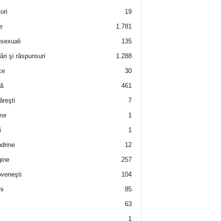
ori
19
e
1.781
sexuali
135
ări şi răspunsuri
1.288
ce
30
ră
461
ăreşti
7
me
1
i
1
drine
12
ine
257
veneşti
104
i
85
63
i
1