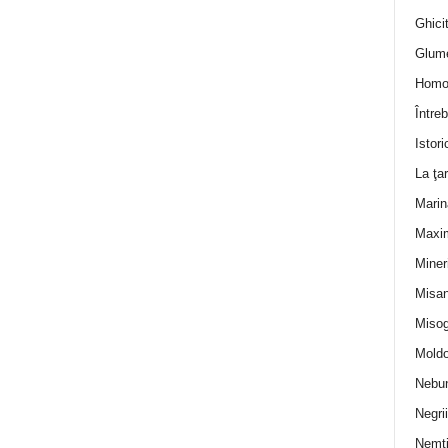
Ghicit
Glum
Homo
Întreb
Istori
La ţa
Marin
Maxi
Miner
Misan
Misog
Moldo
Nebun
Negrii
Nemţ