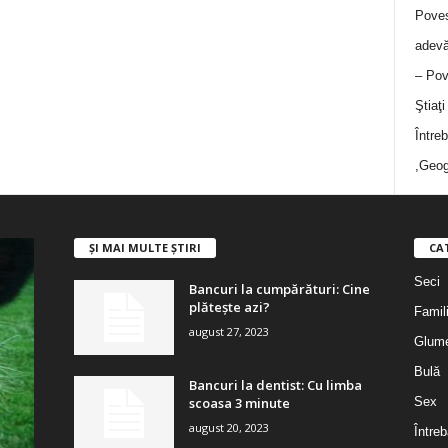
Poves
adevă
– Pov
Ştiaţ
Între
,Geog
ȘI MAI MULTE ȘTIRI
CA
Seci
Bancuri la cumpărături: Cine
plătește azi?
Famil
august 27, 2023
Glum
Bulă
Bancuri la dentist: Cu limba
scoasa 3 minute
Sex
august 20, 2023
Întreb