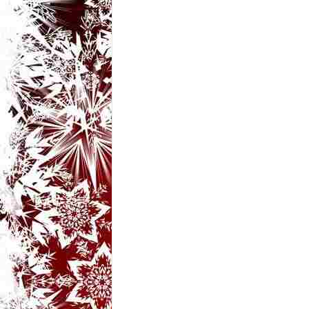
t
a
r
i
b
a
n
c
u
r