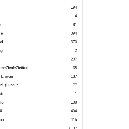
i
194
4
e
81
ce
394
ti
370
şi
2
i
237
rbeZicaleZicători
35
 Erevan
137
i şi unguri
77
ate
1
tori
138
ă
494
eni
115
3.137