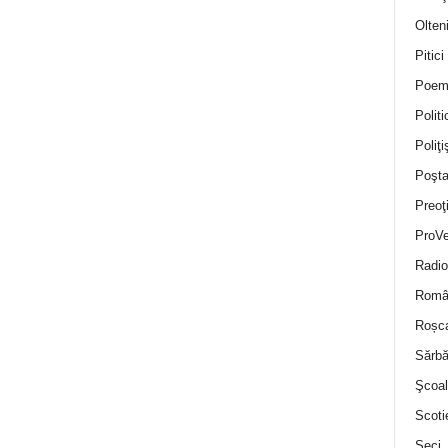
Olten
Pitici
Poem
Politi
Poliţiş
Poşta
Preoţ
ProVe
Radio
Român
Roșc
Sărbă
Şcoal
Scoti
Seci