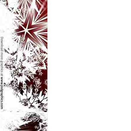
l
e
i
–
C
e
l
e
m
a
i