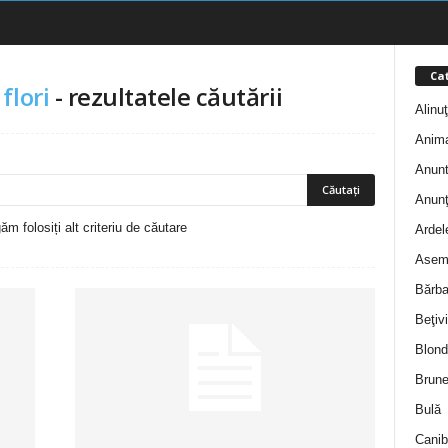
Cat
flori
-
rezultatele căutării
Alinu
Anim
Anunt
Anunţ
m folosiți alt criteriu de căutare
Ardel
Asem
Bărba
Beţivi
Blond
Brune
Bulă
Canib