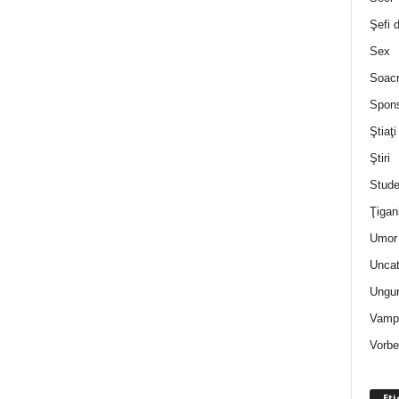
Şefi 
Sex
Soac
Spon
Ştiaţi
Ştiri
Stude
Ţigan
Umor 
Uncat
Ungur
Vampi
Vorbe
Eti