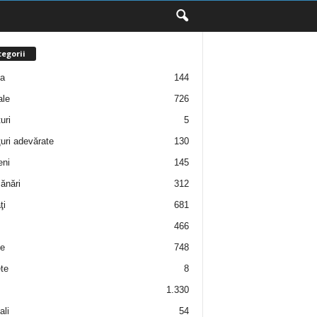
egorii
ţa
144
ale
726
uri
5
uri adevărate
130
eni
145
ănări
312
ţi
681
466
e
748
te
8
1.330
ali
54