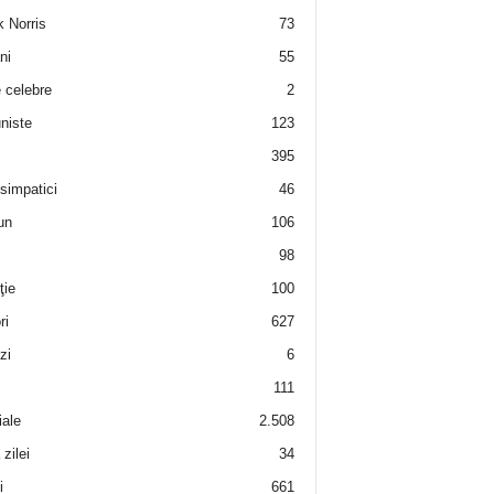
 Norris
73
ni
55
e celebre
2
niste
123
395
 simpatici
46
un
106
98
ţie
100
ri
627
zi
6
111
iale
2.508
zilei
34
i
661