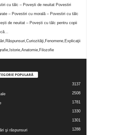
tiri cu tâlc – Povești de neuitat
Povestiri
rate – Povestiri cu morală – Povestiri cu tâlc
ești de neuitat – Povești cu tâlc pentru copii
i că…
bări,Răspunsuri,Curiozităţi,Fenomene,Explicaţii
rafie,Istorie,Anatomie,Filozofie
TEGORIE POPULARĂ
3137
2508
iale
1781
e
1330
1301
1288
ări şi răspunsuri