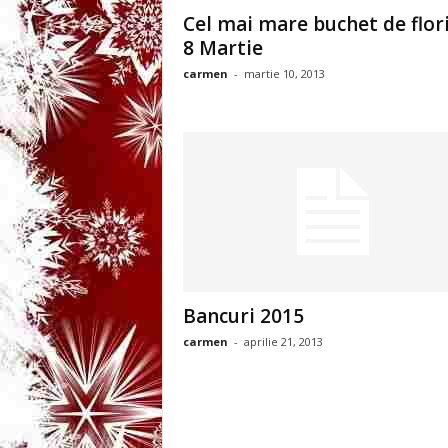
3
Cel mai mare buchet de flor
8 Martie
-
carmen
-
martie 10, 2013
B
a
n
c
u
Bancuri 2015
l
carmen
-
aprilie 21, 2013
z
i