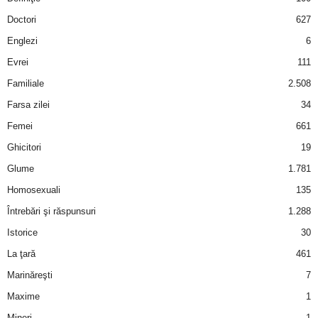
a
Doctori
627
i
Englezi
6
Evrei
111
t
Familiale
2.508
a
Farsa zilei
34
Femei
661
r
Ghicitori
19
i
Glume
1.781
Homosexuali
135
b
Întrebări şi răspunsuri
1.288
a
Istorice
30
La ţară
461
n
Marinăreşti
7
c
Maxime
1
Mineri
1