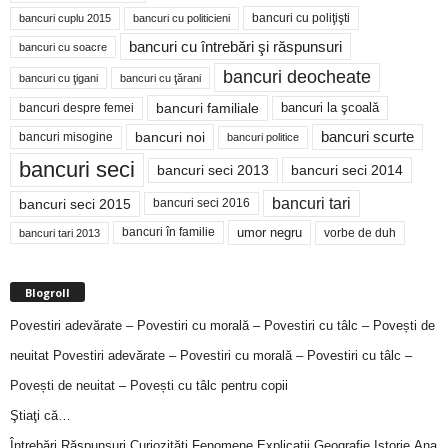
bancuri cu poliţişti
bancuri cuplu 2015
bancuri cu politicieni
bancuri cu întrebări şi răspunsuri
bancuri cu soacre
bancuri deocheate
bancuri cu ţigani
bancuri cu ţărani
bancuri familiale
bancuri despre femei
bancuri la şcoală
bancuri noi
bancuri scurte
bancuri misogine
bancuri politice
bancuri seci
bancuri seci 2014
bancuri seci 2013
bancuri tari
bancuri seci 2015
bancuri seci 2016
bancuri în familie
umor negru
vorbe de duh
bancuri tari 2013
Blogroll
Povestiri adevărate – Povestiri cu morală – Povestiri cu tâlc – Povești de
neuitat
Povestiri adevărate – Povestiri cu morală – Povestiri cu tâlc –
Povești de neuitat – Povești cu tâlc pentru copii
Ştiaţi că…
Întrebări,Răspunsuri,Curiozităţi,Fenomene,Explicaţii,Geografie,Istorie,Ana