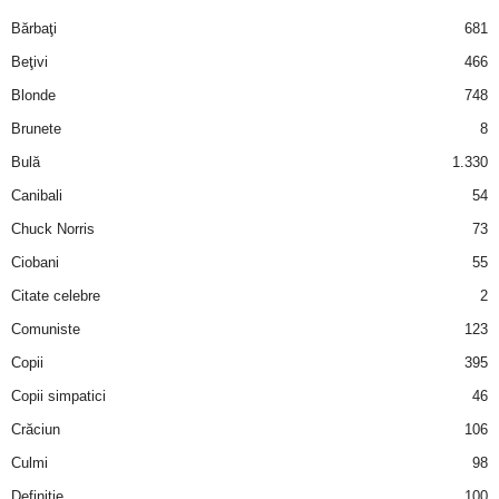
i
Bărbaţi
681
Beţivi
466
l
Blonde
748
e
Brunete
8
Bulă
1.330
i
Canibali
54
–
Chuck Norris
73
Ciobani
55
C
Citate celebre
2
e
Comuniste
123
Copii
395
l
Copii simpatici
46
e
Crăciun
106
m
Culmi
98
Definiţie
100