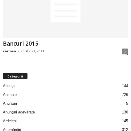
2
3
-
Bancuri 2015
B
carmen
-
aprilie 21, 2013
0
a
n
Categorii
c
Alinuţa
144
Animale
726
u
Anunturi
5
l
Anunţuri adevărate
130
Ardeleni
145
z
Asemănări
312