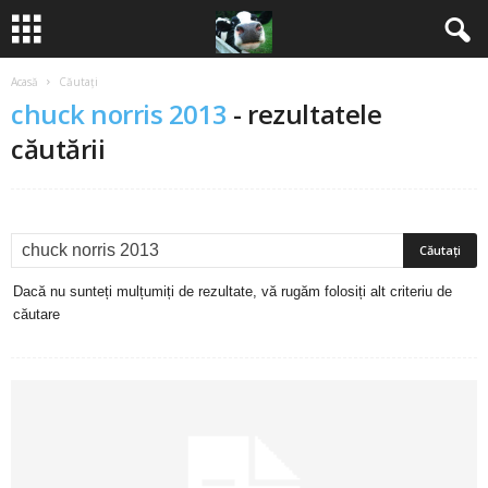
Acasă
Căutați
B
chuck norris 2013
-
rezultatele
a
căutării
n
c
u
Dacă nu sunteți mulțumiți de rezultate, vă rugăm folosiți alt criteriu de
căutare
r
i
2
0