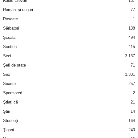
Radio Erevan
137
Români şi unguri
77
d
Roșcate
1
e
Sărbători
138
Şcoală
494
t
Scotieni
115
o
Seci
3.137
Şefi de state
71
p
Sex
1.301
Soacre
257
Sponsored
2
Ştiaţi că
21
Ştiri
14
Studenţi
164
Ţigani
240