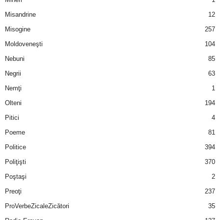
u
Misandrine
12
r
Misogine
257
Moldoveneşti
104
i
Nebuni
85
–
Negrii
63
B
Nemţi
1
Olteni
194
a
Pitici
4
n
Poeme
81
Politice
394
c
Poliţişti
370
u
Poştaşi
2
Preoţi
237
r
ProVerbeZicaleZicători
35
i