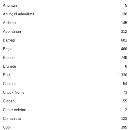
u
Anunturi
5
r
Anunţuri adevărate
130
Ardeleni
145
i
Asemănări
312
–
Bărbaţi
681
Beţivi
466
B
Blonde
748
a
Brunete
8
Bulă
1.330
n
Canibali
54
c
Chuck Norris
73
Ciobani
55
u
Citate celebre
2
r
Comuniste
123
Copii
395
i