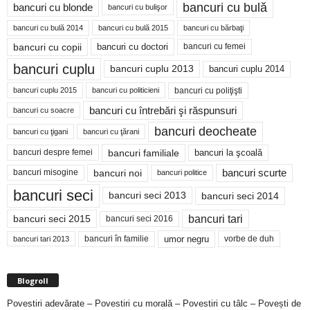
bancuri cu bulă
bancuri cu blonde
bancuri cu bulişor
bancuri cu bulă 2014
bancuri cu bărbaţi
bancuri cu bulă 2015
bancuri cu copii
bancuri cu doctori
bancuri cu femei
bancuri cuplu
bancuri cuplu 2014
bancuri cuplu 2013
bancuri cu poliţişti
bancuri cuplu 2015
bancuri cu politicieni
bancuri cu întrebări şi răspunsuri
bancuri cu soacre
bancuri deocheate
bancuri cu ţigani
bancuri cu ţărani
bancuri familiale
bancuri despre femei
bancuri la şcoală
bancuri noi
bancuri scurte
bancuri misogine
bancuri politice
bancuri seci
bancuri seci 2014
bancuri seci 2013
bancuri tari
bancuri seci 2015
bancuri seci 2016
bancuri în familie
umor negru
vorbe de duh
bancuri tari 2013
Blogroll
Povestiri adevărate – Povestiri cu morală – Povestiri cu tâlc – Povești de