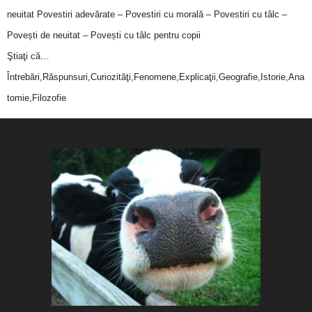
neuitat
Povestiri adevărate – Povestiri cu morală – Povestiri cu tâlc –
Povești de neuitat – Povești cu tâlc pentru copii
Ştiaţi că…
Întrebări,Răspunsuri,Curiozităţi,Fenomene,Explicaţii,Geografie,Istorie,Ana
tomie,Filozofie