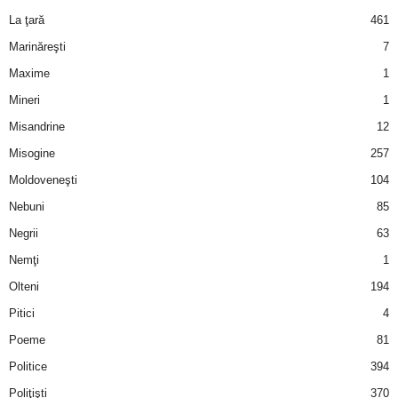
La ţară
461
Marinăreşti
7
Maxime
1
Mineri
1
Misandrine
12
Misogine
257
Moldoveneşti
104
Nebuni
85
Negrii
63
Nemţi
1
Olteni
194
Pitici
4
Poeme
81
Politice
394
Poliţişti
370