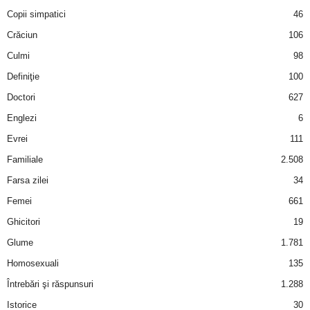
Copii simpatici
46
d
Crăciun
106
Culmi
98
e
Definiţie
100
t
Doctori
627
Englezi
6
o
Evrei
111
p
Familiale
2.508
Farsa zilei
34
Femei
661
Ghicitori
19
Glume
1.781
Homosexuali
135
Întrebări şi răspunsuri
1.288
Istorice
30