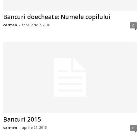
i
Bancuri doecheate: Numele copilului
l
carmen
-
februarie 7, 2018
0
e
i
–
C
e
l
e
Bancuri 2015
carmen
-
aprilie 21, 2013
0
m