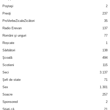
Poştaşi
2
Preoţi
237
ProVerbeZicaleZicători
35
Radio Erevan
137
Români şi unguri
77
Roșcate
1
Sărbători
138
Şcoală
494
Scotieni
115
Seci
3.137
Şefi de state
71
Sex
1.301
Soacre
257
Sponsored
2
Ştiaţi că
21