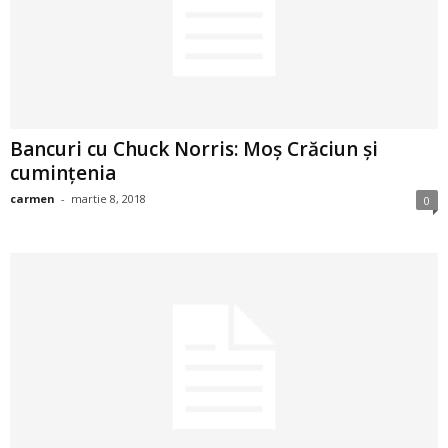
2
3
-
Bancuri cu Chuck Norris: Moș Crăciun și
B
cumințenia
carmen
-
martie 8, 2018
0
a
n
c
u
l
z