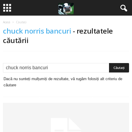
Acasă
Căutați
B
chuck norris bancuri
-
rezultatele
a
căutării
n
c
u
Dacă nu sunteți mulțumiți de rezultate, vă rugăm folosiți alt criteriu de
căutare
r
i
2
0