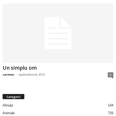
a
i
t
a
r
i
Un simplu om
b
carmen
-
septembrie 8, 2012
0
a
n
Categorii
Alinuţa
144
c
Animale
726