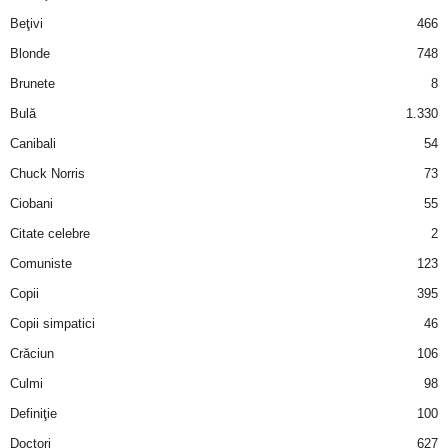
i
Beţivi
466
Blonde
748
l
Brunete
8
e
Bulă
1.330
Canibali
54
i
Chuck Norris
73
–
Ciobani
55
Citate celebre
2
C
Comuniste
123
e
Copii
395
Copii simpatici
46
l
Crăciun
106
e
Culmi
98
Definiţie
100
m
Doctori
627