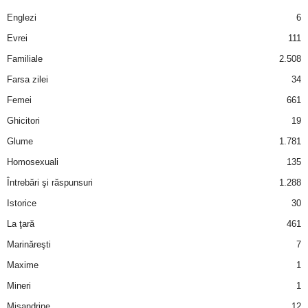
a
Englezi
6
i
Evrei
111
Familiale
2.508
t
Farsa zilei
34
a
Femei
661
Ghicitori
19
r
Glume
1.781
i
Homosexuali
135
Întrebări şi răspunsuri
1.288
b
Istorice
30
a
La ţară
461
Marinăreşti
7
n
Maxime
1
c
Mineri
1
Misandrine
12