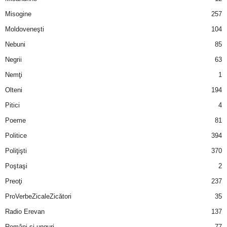
u
Misogine
257
r
Moldoveneşti
104
Nebuni
85
i
Negrii
63
–
Nemţi
1
Olteni
194
B
Pitici
4
a
Poeme
81
n
Politice
394
Poliţişti
370
c
Poştaşi
2
u
Preoţi
237
ProVerbeZicaleZicători
35
r
Radio Erevan
137
i
Români şi unguri
77