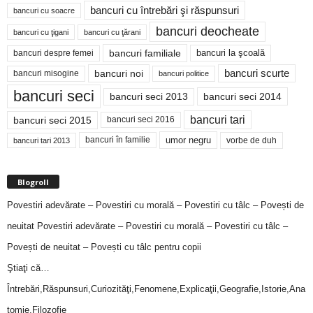
bancuri cu întrebări şi răspunsuri
bancuri cu soacre
bancuri deocheate
bancuri cu ţigani
bancuri cu ţărani
bancuri familiale
bancuri despre femei
bancuri la şcoală
bancuri noi
bancuri scurte
bancuri misogine
bancuri politice
bancuri seci
bancuri seci 2014
bancuri seci 2013
bancuri tari
bancuri seci 2015
bancuri seci 2016
bancuri în familie
umor negru
vorbe de duh
bancuri tari 2013
Blogroll
Povestiri adevărate – Povestiri cu morală – Povestiri cu tâlc – Povești de
neuitat
Povestiri adevărate – Povestiri cu morală – Povestiri cu tâlc –
Povești de neuitat – Povești cu tâlc pentru copii
Ştiaţi că…
Întrebări,Răspunsuri,Curiozităţi,Fenomene,Explicaţii,Geografie,Istorie,Ana
tomie,Filozofie