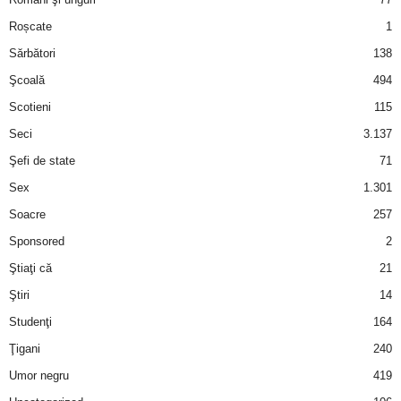
Roșcate
1
d
Sărbători
138
e
Şcoală
494
Scotieni
115
t
Seci
3.137
o
Şefi de state
71
Sex
1.301
p
Soacre
257
Sponsored
2
Ştiaţi că
21
Ştiri
14
Studenţi
164
Ţigani
240
Umor negru
419