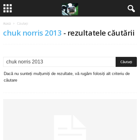
Acasă
Căutați
B
chuk norris 2013
-
rezultatele căutării
a
n
c
Dacă nu sunteți mulțumiți de rezultate, vă rugăm folosiți alt criteriu de
u
căutare
r
i
2
0