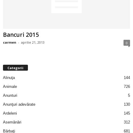
2
3
Bancuri 2015
-
carmen
-
aprilie 21, 2013
0
B
a
Categorii
n
Alinuţa
144
c
Animale
726
Anunturi
5
u
Anunţuri adevărate
130
l
Ardeleni
145
Asemănări
312
z
Bărbaţi
681