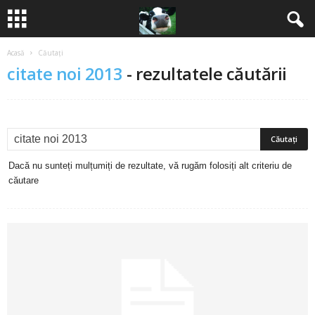
Acasă
Căutați
B
citate noi 2013
-
rezultatele căutării
a
n
c
Dacă nu sunteți mulțumiți de rezultate, vă rugăm folosiți alt criteriu de
u
căutare
r
i
2
0