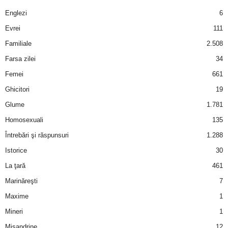
a
Englezi
6
i
Evrei
111
Familiale
2.508
t
Farsa zilei
34
a
Femei
661
Ghicitori
19
r
Glume
1.781
i
Homosexuali
135
Întrebări şi răspunsuri
1.288
b
Istorice
30
a
La ţară
461
Marinăreşti
7
n
Maxime
1
c
Mineri
1
Misandrine
12