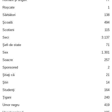
Roșcate
1
d
Sărbători
138
e
Şcoală
494
Scotieni
115
t
Seci
3.137
o
Şefi de state
71
Sex
1.301
p
Soacre
257
Sponsored
2
Ştiaţi că
21
Ştiri
14
Studenţi
164
Ţigani
240
Umor negru
419