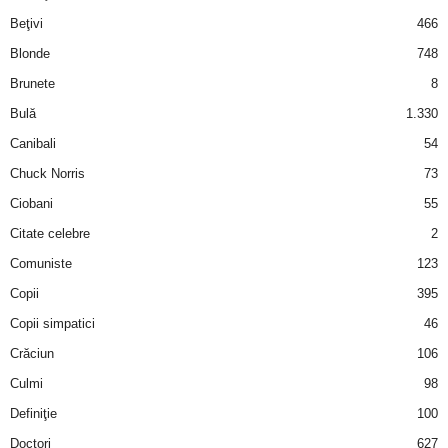
i
Beţivi
466
Blonde
748
l
Brunete
8
e
Bulă
1.330
Canibali
54
i
Chuck Norris
73
–
Ciobani
55
Citate celebre
2
C
Comuniste
123
e
Copii
395
Copii simpatici
46
l
Crăciun
106
e
Culmi
98
Definiţie
100
m
Doctori
627