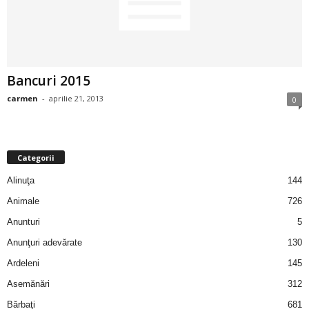
2
3
Bancuri 2015
-
carmen
-
aprilie 21, 2013
0
B
a
Categorii
n
Alinuţa
144
c
Animale
726
Anunturi
5
u
Anunţuri adevărate
130
l
Ardeleni
145
Asemănări
312
z
Bărbaţi
681