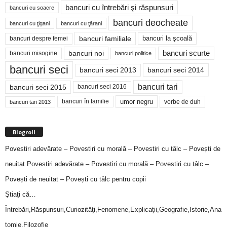
bancuri cu întrebări şi răspunsuri
bancuri cu soacre
bancuri deocheate
bancuri cu ţigani
bancuri cu ţărani
bancuri familiale
bancuri despre femei
bancuri la şcoală
bancuri noi
bancuri scurte
bancuri misogine
bancuri politice
bancuri seci
bancuri seci 2014
bancuri seci 2013
bancuri tari
bancuri seci 2015
bancuri seci 2016
bancuri în familie
umor negru
vorbe de duh
bancuri tari 2013
Blogroll
Povestiri adevărate – Povestiri cu morală – Povestiri cu tâlc – Povești de
neuitat
Povestiri adevărate – Povestiri cu morală – Povestiri cu tâlc –
Povești de neuitat – Povești cu tâlc pentru copii
Ştiaţi că…
Întrebări,Răspunsuri,Curiozităţi,Fenomene,Explicaţii,Geografie,Istorie,Ana
tomie,Filozofie