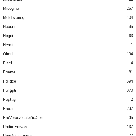
u
Misogine
257
r
Moldoveneşti
104
Nebuni
85
i
Negrii
63
–
Nemţi
1
Olteni
194
B
Pitici
4
a
Poeme
81
n
Politice
394
Poliţişti
370
c
Poştaşi
2
u
Preoţi
237
ProVerbeZicaleZicători
35
r
Radio Erevan
137
i
Români şi unguri
77