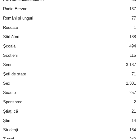
Radio Erevan
137
Români şi unguri
77
Roșcate
1
Sărbători
138
Şcoală
494
Scotieni
115
Seci
3.137
Şefi de state
71
Sex
1.301
Soacre
257
Sponsored
2
Ştiaţi că
21
Ştiri
14
Studenţi
164