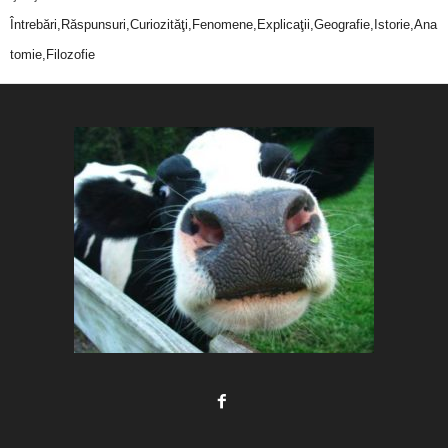
Întrebări,Răspunsuri,Curiozităţi,Fenomene,Explicaţii,Geografie,Istorie,Ana
tomie,Filozofie