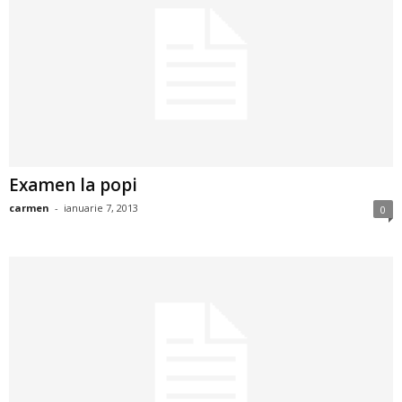
a
i
t
a
r
Examen la popi
i
carmen
-
ianuarie 7, 2013
0
b
a
n
c