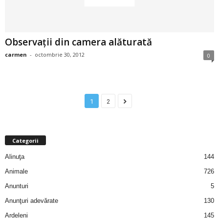
u
r
Observaţii din camera alăturată
i
carmen
-
octombrie 30, 2012
0
–
B
1
2
a
n
Categorii
c
Alinuţa
144
Animale
726
u
Anunturi
5
r
Anunţuri adevărate
130
Ardeleni
145
i