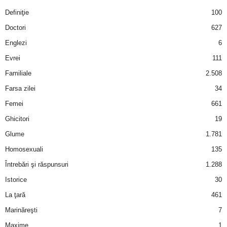
Definiţie
100
Doctori
627
Englezi
6
Evrei
111
Familiale
2.508
Farsa zilei
34
Femei
661
Ghicitori
19
Glume
1.781
Homosexuali
135
Întrebări şi răspunsuri
1.288
Istorice
30
La ţară
461
Marinăreşti
7
Maxime
1