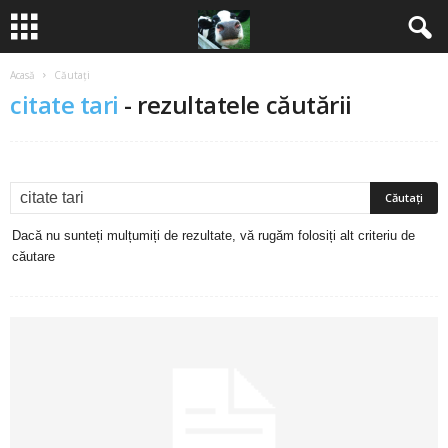
Acasă
Căutați
B
citate tari
-
rezultatele căutării
a
n
c
Dacă nu sunteți mulțumiți de rezultate, vă rugăm folosiți alt criteriu de
u
căutare
r
i
2
0