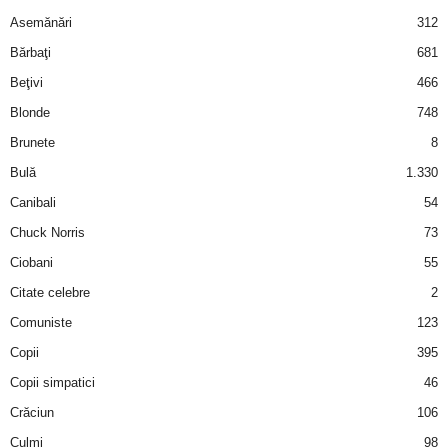
Asemănări
312
d
Bărbaţi
681
e
Beţivi
466
Blonde
748
t
Brunete
8
o
Bulă
1.330
Canibali
54
p
Chuck Norris
73
Ciobani
55
Citate celebre
2
Comuniste
123
Copii
395
Copii simpatici
46
Crăciun
106
Culmi
98