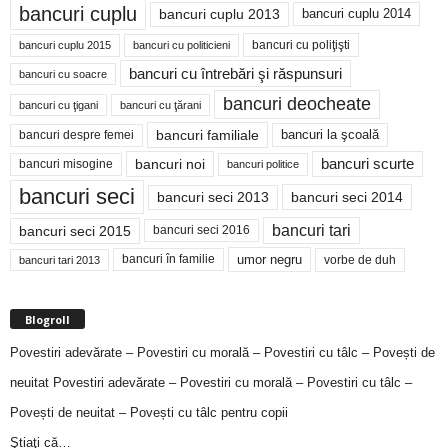
bancuri cuplu
bancuri cuplu 2014
bancuri cuplu 2013
bancuri cu poliţişti
bancuri cuplu 2015
bancuri cu politicieni
bancuri cu întrebări şi răspunsuri
bancuri cu soacre
bancuri deocheate
bancuri cu ţigani
bancuri cu ţărani
bancuri familiale
bancuri despre femei
bancuri la şcoală
bancuri noi
bancuri scurte
bancuri misogine
bancuri politice
bancuri seci
bancuri seci 2014
bancuri seci 2013
bancuri tari
bancuri seci 2015
bancuri seci 2016
bancuri în familie
umor negru
vorbe de duh
bancuri tari 2013
Blogroll
Povestiri adevărate – Povestiri cu morală – Povestiri cu tâlc – Povești de
neuitat
Povestiri adevărate – Povestiri cu morală – Povestiri cu tâlc –
Povești de neuitat – Povești cu tâlc pentru copii
Ştiaţi că…