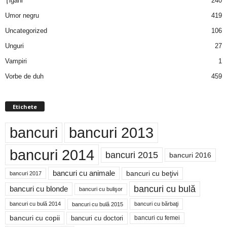
Ţigani
240
Umor negru
419
Uncategorized
106
Unguri
27
Vampiri
1
Vorbe de duh
459
Etichete
bancuri
bancuri 2013
bancuri 2014
bancuri 2015
bancuri 2016
bancuri cu animale
bancuri cu beţivi
bancuri 2017
bancuri cu bulă
bancuri cu blonde
bancuri cu bulişor
bancuri cu bulă 2014
bancuri cu bărbaţi
bancuri cu bulă 2015
bancuri cu copii
bancuri cu doctori
bancuri cu femei