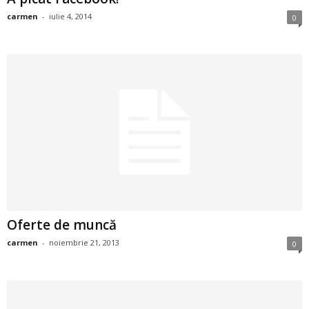
i
carmen
-
iulie 4, 2014
0
l
e
i
–
C
e
Oferte de muncă
l
carmen
-
noiembrie 21, 2013
0
e
m