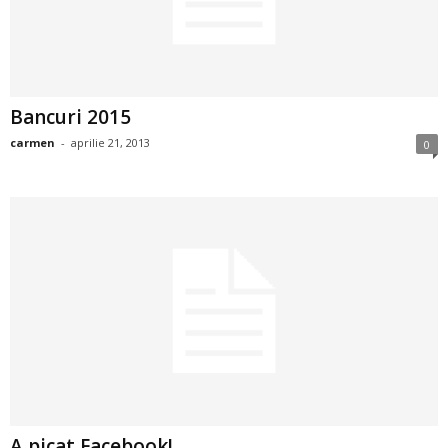
2
3
Bancuri 2015
-
carmen
-
aprilie 21, 2013
0
B
a
n
c
u
l
z
A picat Facebook!