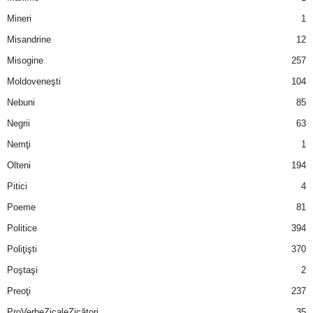
Mineri
1
Misandrine
12
Misogine
257
Moldoveneşti
104
Nebuni
85
Negrii
63
Nemţi
1
Olteni
194
Pitici
4
Poeme
81
Politice
394
Poliţişti
370
Poştaşi
2
Preoţi
237
ProVerbeZicaleZicători
35