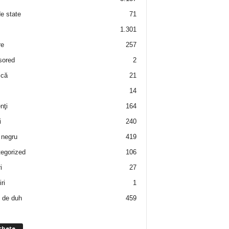
de state
71
1.301
re
257
sored
2
 că
21
14
nţi
164
i
240
negru
419
egorized
106
i
27
ri
1
 de duh
459
chete