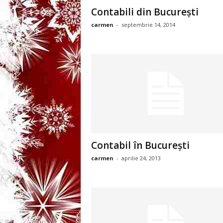
3
Contabili din Bucureşti
carmen
-
septembrie 14, 2014
-
B
a
n
c
u
Contabil în Bucureşti
carmen
-
aprilie 24, 2013
l
z
i