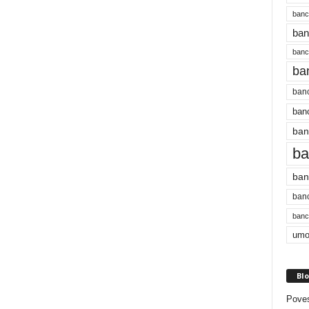
banc
ban
bancu
ba
banc
banc
ban
ba
ban
banc
bancu
umo
Blo
Poves