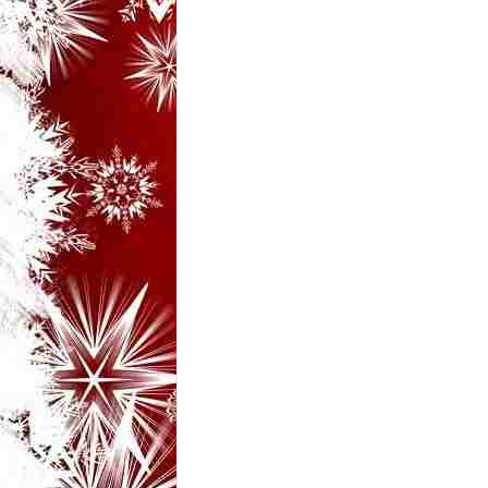
i
–
B
a
n
c
u
r
i
d