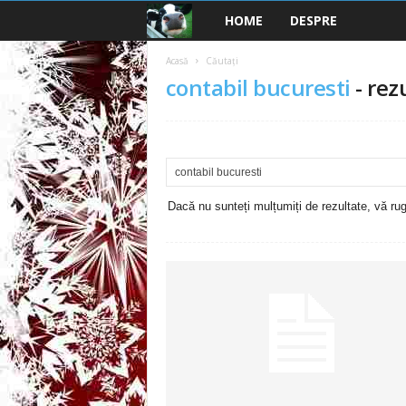
HOME
DESPRE
B
a
Acasă
Căutați
contabil bucuresti
-
rez
n
c
u
Dacă nu sunteți mulțumiți de rezultate, vă rugă
r
i
2
0
2