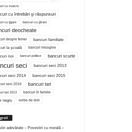
uri cu soacre
curi cu întrebări şi răspunsuri
ri cu ţigani
bancuri cu ţărani
ncuri deocheate
bancuri familiale
uri despre femei
bancuri misogine
uri la şcoală
curi noi
bancuri scurte
bancuri politice
ncuri seci
bancuri seci 2013
curi seci 2014
bancuri seci 2015
bancuri tari
uri seci 2016
bancuri în familie
ri tari 2013
r negru
vorbe de duh
groll
tiri adevărate – Povestiri cu morală –