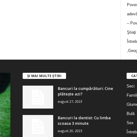
Poves
adevă
– Pov
Ştiaţ
Între
,Geog
ȘI MAI MULTE ȘTIRI
CA
Seci
Bancuri la cumpărături: Cine
plătește azi?
Famil
august 27, 2023
Glum
Bulă
Bancuri la dentist: Cu limba
scoasa 3 minute
Sex
august 20, 2023
Întreb