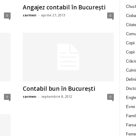
Angajez contabil în Bucureşti
Chuck
carmen
-
aprilie 27, 2013
0
0
Cioba
Citat
Comu
Copii
Copii
Crăci
Culmi
Defini
Contabil bun în Bucureşti
Docto
carmen
-
septembrie 8, 2012
0
0
Engle
Evrei
Famil
Farsa 
Feme