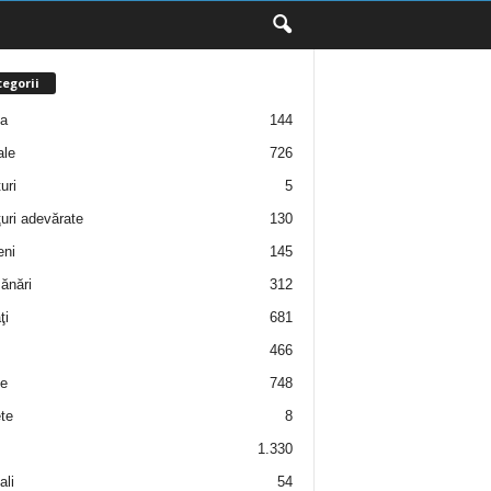
egorii
ţa
144
ale
726
uri
5
uri adevărate
130
eni
145
ănări
312
ţi
681
466
e
748
te
8
1.330
ali
54