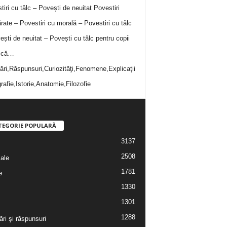
tiri cu tâlc – Povești de neuitat
Povestiri
rate – Povestiri cu morală – Povestiri cu tâlc
ești de neuitat – Povești cu tâlc pentru copii
i că…
bări,Răspunsuri,Curiozităţi,Fenomene,Explicaţii
rafie,Istorie,Anatomie,Filozofie
TEGORIE POPULARĂ
3137
2508
iale
1781
e
1330
1301
1288
ări şi răspunsuri