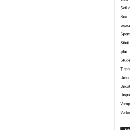
Şefi 
Sex
Soac
Spon
Ştiaţi
Ştiri
Stude
Ţigan
Umor 
Uncat
Ungur
Vampi
Vorbe
Eti