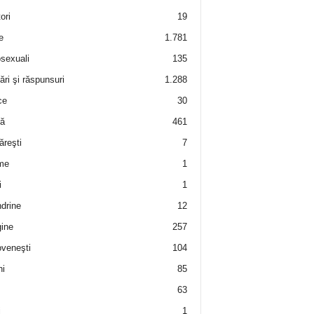
ori
19
e
1.781
sexuali
135
ări şi răspunsuri
1.288
ce
30
ră
461
ăreşti
7
me
1
i
1
drine
12
ine
257
veneşti
104
i
85
63
i
1