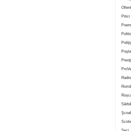
Olten
Pitici
Poem
Politi
Poliţiş
Poşta
Preoţ
ProVe
Radio
Român
Roșc
Sărbă
Şcoal
Scoti
Seci