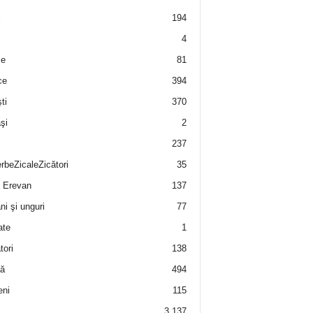
i
194
4
e
81
ce
394
ti
370
şi
2
i
237
rbeZicaleZicători
35
 Erevan
137
i şi unguri
77
ate
1
tori
138
ă
494
eni
115
3.137