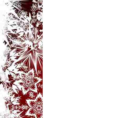
t
a
r
i
b
a
n
c
u
r