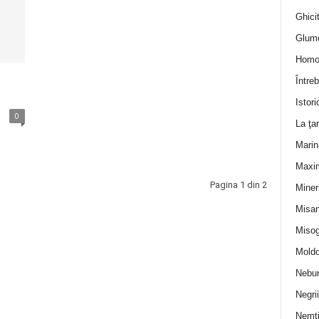
Ghicit
Glum
Homo
Întreb
Istori
0
La ţa
Marin
Maxi
Pagina 1 din 2
Miner
Misan
Misog
Moldo
Nebun
Negrii
Nemţ