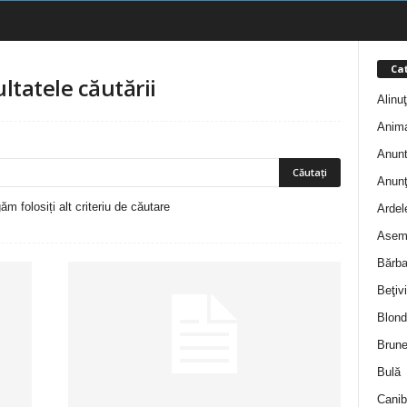
Cat
ultatele căutării
Alinu
Anim
Anunt
Anunţ
m folosiți alt criteriu de căutare
Ardel
Asem
Bărba
Beţivi
Blond
Brune
Bulă
Canib