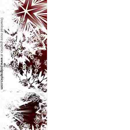
e
t
o
p