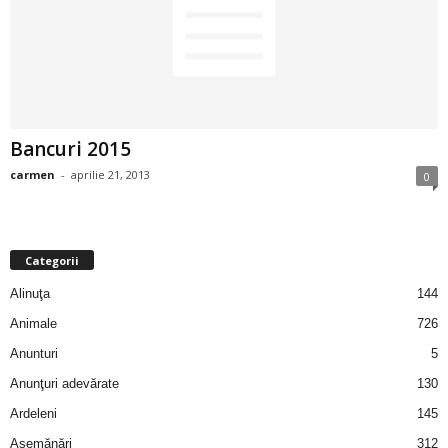
2
3
-
Bancuri 2015
B
carmen
-
aprilie 21, 2013
0
a
n
Categorii
c
Alinuţa
144
Animale
726
u
Anunturi
5
l
Anunţuri adevărate
130
Ardeleni
145
z
Asemănări
312