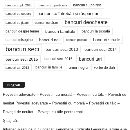
bancuri cu poliţişti
bancuri cuplu 2015
bancuri cu politicieni
bancuri cu întrebări şi răspunsuri
bancuri cu soacre
bancuri deocheate
bancuri cu ţigani
bancuri cu ţărani
bancuri familiale
bancuri despre femei
bancuri la şcoală
bancuri noi
bancuri scurte
bancuri misogine
bancuri politice
bancuri seci
bancuri seci 2014
bancuri seci 2013
bancuri tari
bancuri seci 2015
bancuri seci 2016
bancuri în familie
umor negru
vorbe de duh
bancuri tari 2013
Blogroll
Povestiri adevărate – Povestiri cu morală – Povestiri cu tâlc – Povești de
neuitat
Povestiri adevărate – Povestiri cu morală – Povestiri cu tâlc –
Povești de neuitat – Povești cu tâlc pentru copii
Ştiaţi că…
Întrebări,Răspunsuri,Curiozităţi,Fenomene,Explicaţii,Geografie,Istorie,Ana