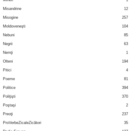
u
Misandrine
12
r
Misogine
257
Moldoveneşti
104
i
Nebuni
85
–
Negrii
63
B
Nemţi
1
Olteni
194
a
Pitici
4
n
Poeme
81
Politice
394
c
Poliţişti
370
u
Poştaşi
2
Preoţi
237
r
ProVerbeZicaleZicători
35
i