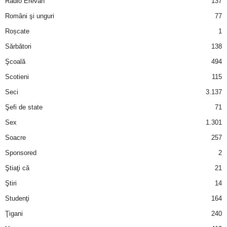
Radio Erevan
137
Români şi unguri
77
d
Roșcate
1
e
Sărbători
138
Şcoală
494
t
Scotieni
115
o
Seci
3.137
Şefi de state
71
p
Sex
1.301
Soacre
257
Sponsored
2
Ştiaţi că
21
Ştiri
14
Studenţi
164
Ţigani
240