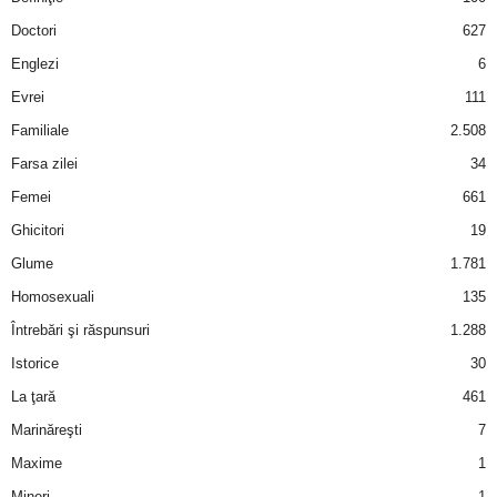
a
Doctori
627
i
Englezi
6
Evrei
111
t
Familiale
2.508
a
Farsa zilei
34
Femei
661
r
Ghicitori
19
i
Glume
1.781
Homosexuali
135
b
Întrebări şi răspunsuri
1.288
a
Istorice
30
La ţară
461
n
Marinăreşti
7
c
Maxime
1
Mineri
1