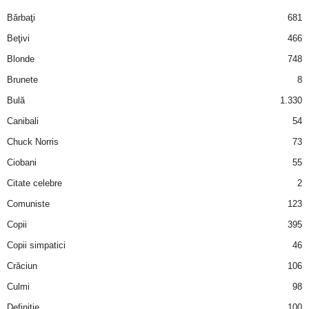
i
Bărbaţi
681
Beţivi
466
l
Blonde
748
e
Brunete
8
Bulă
1.330
i
Canibali
54
–
Chuck Norris
73
Ciobani
55
C
Citate celebre
2
e
Comuniste
123
Copii
395
l
Copii simpatici
46
e
Crăciun
106
m
Culmi
98
Definiţie
100