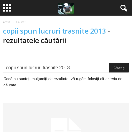
Acasă
Căutați
B
copii spun lucruri trasnite 2013
-
a
rezultatele căutării
n
c
u
Dacă nu sunteți mulțumiți de rezultate, vă rugăm folosiți alt criteriu de
căutare
r
i
2
0