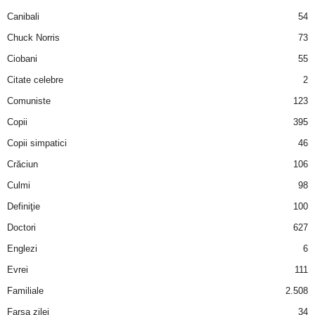
a
Canibali
54
Chuck Norris
73
i
Ciobani
55
t
Citate celebre
2
a
Comuniste
123
Copii
395
r
Copii simpatici
46
i
Crăciun
106
Culmi
98
b
Definiţie
100
a
Doctori
627
Englezi
6
n
Evrei
111
c
Familiale
2.508
Farsa zilei
34