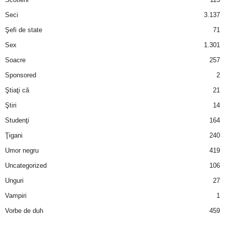
Seci
3.137
Şefi de state
71
Sex
1.301
Soacre
257
Sponsored
2
Ştiaţi că
21
Ştiri
14
Studenţi
164
Ţigani
240
Umor negru
419
Uncategorized
106
Unguri
27
Vampiri
1
Vorbe de duh
459