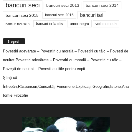
bancuri seci
bancuri seci 2014
bancuri seci 2013
bancuri tari
bancuri seci 2015
bancuri seci 2016
bancuri în familie
umor negru
vorbe de duh
bancuri tari 2013
Blogroll
Povestiri adevărate – Povestiri cu morală – Povestiri cu tâlc – Povești de
neuitat
Povestiri adevărate – Povestiri cu morală – Povestiri cu tâlc –
Povești de neuitat – Povești cu tâlc pentru copii
Ştiaţi că…
Întrebări,Răspunsuri,Curiozităţi,Fenomene,Explicaţii,Geografie,Istorie,Ana
tomie,Filozofie