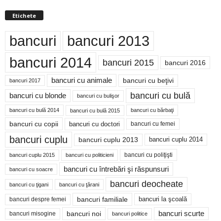
Etichete
bancuri
bancuri 2013
bancuri 2014
bancuri 2015
bancuri 2016
bancuri cu animale
bancuri cu beţivi
bancuri 2017
bancuri cu bulă
bancuri cu blonde
bancuri cu bulişor
bancuri cu bulă 2014
bancuri cu bărbaţi
bancuri cu bulă 2015
bancuri cu copii
bancuri cu doctori
bancuri cu femei
bancuri cuplu
bancuri cuplu 2014
bancuri cuplu 2013
bancuri cu poliţişti
bancuri cuplu 2015
bancuri cu politicieni
bancuri cu întrebări şi răspunsuri
bancuri cu soacre
bancuri deocheate
bancuri cu ţigani
bancuri cu ţărani
bancuri familiale
bancuri despre femei
bancuri la şcoală
bancuri noi
bancuri scurte
bancuri misogine
bancuri politice