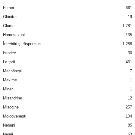
u
Femei
661
r
Ghicitori
19
Glume
1.781
i
Homosexuali
135
–
Întrebări şi răspunsuri
1.288
Istorice
30
B
La ţară
461
a
Marinăreşti
7
Maxime
1
n
Mineri
1
c
Misandrine
12
u
Misogine
257
Moldoveneşti
104
r
Nebuni
85
i
Negrii
63