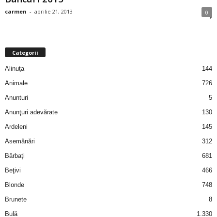
i
carmen
-
aprilie 21, 2013
0
l
e
Categorii
Alinuţa
144
i
Animale
726
–
Anunturi
5
Anunţuri adevărate
130
C
Ardeleni
145
e
Asemănări
312
Bărbaţi
681
l
Beţivi
466
e
Blonde
748
Brunete
8
m
Bulă
1.330