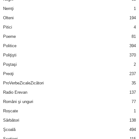
Nemţi
1
d
Olteni
194
e
Pitici
4
Poeme
81
t
Politice
394
o
Poliţişti
370
Poştaşi
2
p
Preoţi
237
ProVerbeZicaleZicători
35
Radio Erevan
137
Români şi unguri
77
Roșcate
1
Sărbători
138
Şcoală
494
Scotieni
115