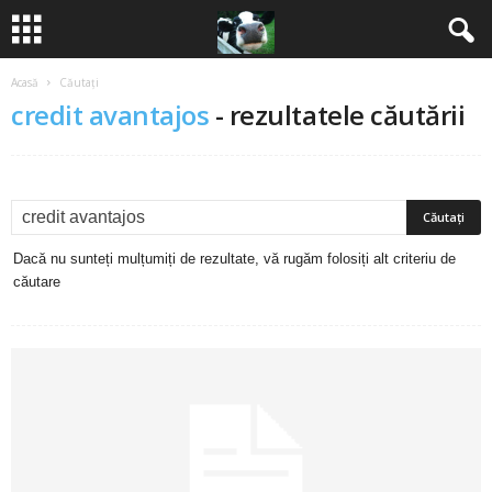
Acasă
Căutați
B
credit avantajos
-
rezultatele căutării
a
n
c
Dacă nu sunteți mulțumiți de rezultate, vă rugăm folosiți alt criteriu de
u
căutare
r
i
2
0