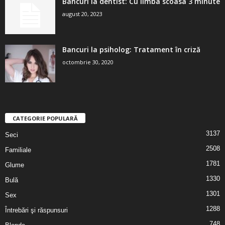
Bancuri la dentist: Cu limba scoasa 3 minute
august 20, 2023
Bancuri la psiholog: Tratament în criză
octombrie 30, 2020
CATEGORIE POPULARĂ
3137
Seci
2508
Familiale
1781
Glume
1330
Bulă
1301
Sex
1288
Întrebări şi răspunsuri
748