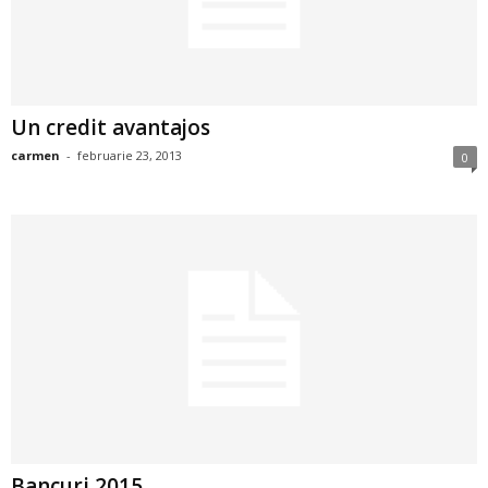
2
3
Un credit avantajos
-
carmen
-
februarie 23, 2013
0
B
a
n
c
u
l
z
Bancuri 2015