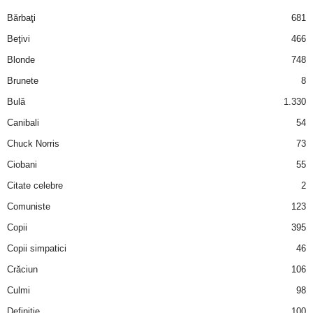
i
Bărbaţi
681
Beţivi
466
l
Blonde
748
e
Brunete
8
Bulă
1.330
i
Canibali
54
–
Chuck Norris
73
Ciobani
55
C
Citate celebre
2
e
Comuniste
123
Copii
395
l
Copii simpatici
46
e
Crăciun
106
m
Culmi
98
Definiţie
100