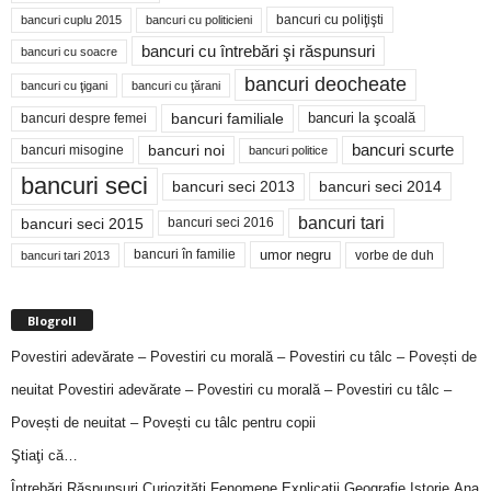
bancuri cu poliţişti
bancuri cuplu 2015
bancuri cu politicieni
bancuri cu întrebări şi răspunsuri
bancuri cu soacre
bancuri deocheate
bancuri cu ţigani
bancuri cu ţărani
bancuri familiale
bancuri despre femei
bancuri la şcoală
bancuri noi
bancuri scurte
bancuri misogine
bancuri politice
bancuri seci
bancuri seci 2014
bancuri seci 2013
bancuri tari
bancuri seci 2015
bancuri seci 2016
bancuri în familie
umor negru
vorbe de duh
bancuri tari 2013
Blogroll
Povestiri adevărate – Povestiri cu morală – Povestiri cu tâlc – Povești de
neuitat
Povestiri adevărate – Povestiri cu morală – Povestiri cu tâlc –
Povești de neuitat – Povești cu tâlc pentru copii
Ştiaţi că…
Întrebări,Răspunsuri,Curiozităţi,Fenomene,Explicaţii,Geografie,Istorie,Ana