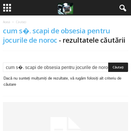
Acasă
Căutați
B
cum s�. scapi de obsesia pentru
a
jocurile de noroc
-
rezultatele căutării
n
c
u
Dacă nu sunteți mulțumiți de rezultate, vă rugăm folosiți alt criteriu de
căutare
r
i
2
0