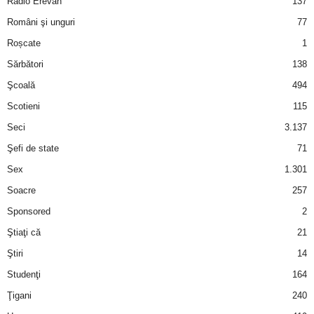
Radio Erevan
137
Români şi unguri
77
d
Roșcate
1
e
Sărbători
138
Şcoală
494
t
Scotieni
115
o
Seci
3.137
Şefi de state
71
p
Sex
1.301
Soacre
257
Sponsored
2
Ştiaţi că
21
Ştiri
14
Studenţi
164
Ţigani
240