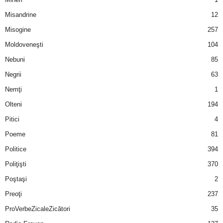
u
Misandrine
12
r
Misogine
257
Moldoveneşti
104
i
Nebuni
85
–
Negrii
63
B
Nemţi
1
Olteni
194
a
Pitici
4
n
Poeme
81
Politice
394
c
Poliţişti
370
u
Poştaşi
2
Preoţi
237
r
ProVerbeZicaleZicători
35
i