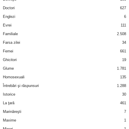
a
Doctori
627
i
Englezi
6
Evrei
111
t
Familiale
2.508
a
Farsa zilei
34
Femei
661
r
Ghicitori
19
i
Glume
1.781
Homosexuali
135
b
Întrebări şi răspunsuri
1.288
a
Istorice
30
La ţară
461
n
Marinăreşti
7
c
Maxime
1
Mineri
1