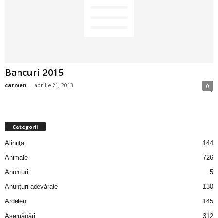
2
3
-
Bancuri 2015
B
carmen
-
aprilie 21, 2013
0
a
n
Categorii
c
Alinuţa
144
Animale
726
u
Anunturi
5
l
Anunţuri adevărate
130
Ardeleni
145
z
Asemănări
312