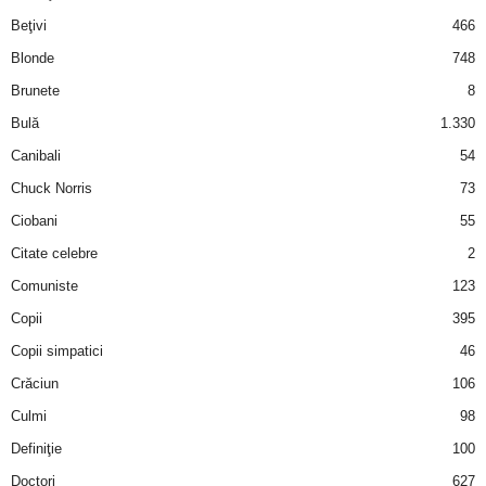
i
Beţivi
466
Blonde
748
l
Brunete
8
e
Bulă
1.330
Canibali
54
i
Chuck Norris
73
–
Ciobani
55
Citate celebre
2
C
Comuniste
123
e
Copii
395
Copii simpatici
46
l
Crăciun
106
e
Culmi
98
Definiţie
100
m
Doctori
627