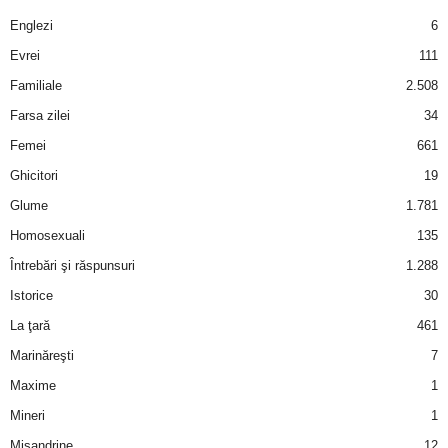
a
Englezi
6
i
Evrei
111
Familiale
2.508
t
Farsa zilei
34
a
Femei
661
Ghicitori
19
r
Glume
1.781
i
Homosexuali
135
Întrebări şi răspunsuri
1.288
b
Istorice
30
a
La ţară
461
Marinăreşti
7
n
Maxime
1
c
Mineri
1
Misandrine
12