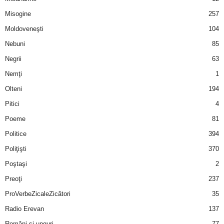
u
Misogine
257
r
Moldoveneşti
104
Nebuni
85
i
Negrii
63
–
Nemţi
1
Olteni
194
B
Pitici
4
a
Poeme
81
n
Politice
394
Poliţişti
370
c
Poştaşi
2
u
Preoţi
237
ProVerbeZicaleZicători
35
r
Radio Erevan
137
i
Români şi unguri
77