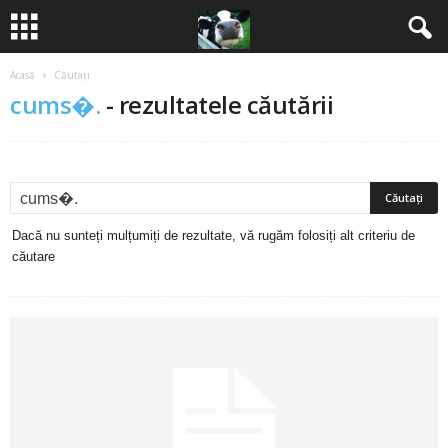
Acasă
Căutați
B
cums�.
-
rezultatele căutării
a
n
c
Dacă nu sunteți mulțumiți de rezultate, vă rugăm folosiți alt criteriu de
u
căutare
r
i
2
0