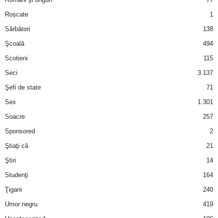
Roșcate
1
d
Sărbători
138
e
Şcoală
494
Scotieni
115
t
Seci
3.137
o
Şefi de state
71
Sex
1.301
p
Soacre
257
Sponsored
2
Ştiaţi că
21
Ştiri
14
Studenţi
164
Ţigani
240
Umor negru
419