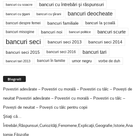
bancuri cu întrebări şi răspunsuri
bancuri cu soacre
bancuri deocheate
bancuri cu ţigani
bancuri cu ţărani
bancuri familiale
bancuri despre femei
bancuri la şcoală
bancuri noi
bancuri scurte
bancuri misogine
bancuri politice
bancuri seci
bancuri seci 2014
bancuri seci 2013
bancuri tari
bancuri seci 2015
bancuri seci 2016
bancuri în familie
umor negru
vorbe de duh
bancuri tari 2013
Blogroll
Povestiri adevărate – Povestiri cu morală – Povestiri cu tâlc – Povești de
neuitat
Povestiri adevărate – Povestiri cu morală – Povestiri cu tâlc –
Povești de neuitat – Povești cu tâlc pentru copii
Ştiaţi că…
Întrebări,Răspunsuri,Curiozităţi,Fenomene,Explicaţii,Geografie,Istorie,Ana
tomie,Filozofie