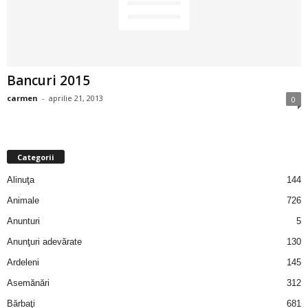
2
3
Bancuri 2015
-
carmen
-
aprilie 21, 2013
0
B
a
Categorii
n
Alinuţa
144
c
Animale
726
Anunturi
5
u
Anunţuri adevărate
130
l
Ardeleni
145
Asemănări
312
z
Bărbaţi
681