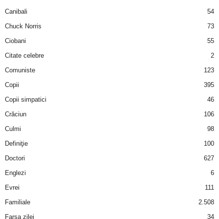
a
Canibali
54
Chuck Norris
73
i
Ciobani
55
t
Citate celebre
2
a
Comuniste
123
Copii
395
r
Copii simpatici
46
i
Crăciun
106
Culmi
98
b
Definiţie
100
a
Doctori
627
Englezi
6
n
Evrei
111
c
Familiale
2.508
Farsa zilei
34