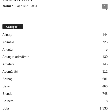
i
carmen
-
aprilie 21, 2013
0
l
e
Categorii
Alinuţa
144
i
Animale
726
–
Anunturi
5
Anunţuri adevărate
130
C
Ardeleni
145
e
Asemănări
312
Bărbaţi
681
l
Beţivi
466
e
Blonde
748
Brunete
8
m
Bulă
1.330