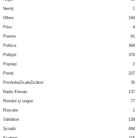
Nemţi
1
d
Olteni
194
e
Pitici
4
Poeme
81
t
Politice
394
o
Poliţişti
370
Poştaşi
2
p
Preoţi
237
ProVerbeZicaleZicători
35
Radio Erevan
137
Români şi unguri
77
Roșcate
1
Sărbători
138
Şcoală
494
Scotieni
115