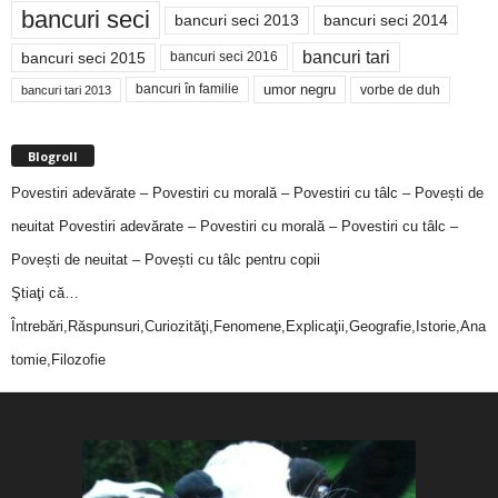
bancuri seci
bancuri seci 2014
bancuri seci 2013
bancuri tari
bancuri seci 2015
bancuri seci 2016
bancuri în familie
umor negru
vorbe de duh
bancuri tari 2013
Blogroll
Povestiri adevărate – Povestiri cu morală – Povestiri cu tâlc – Povești de
neuitat
Povestiri adevărate – Povestiri cu morală – Povestiri cu tâlc –
Povești de neuitat – Povești cu tâlc pentru copii
Ştiaţi că…
Întrebări,Răspunsuri,Curiozităţi,Fenomene,Explicaţii,Geografie,Istorie,Ana
tomie,Filozofie