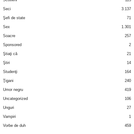
Seci
3.137
Şefi de state
71
Sex
1.301
Soacre
257
Sponsored
2
Ştiaţi că
21
Ştiri
14
Studenţi
164
Ţigani
240
Umor negru
419
Uncategorized
106
Unguri
27
Vampiri
1
Vorbe de duh
459