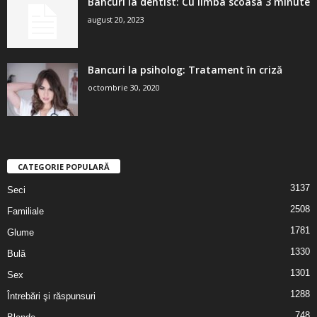
Bancuri la dentist: Cu limba scoasa 3 minute
august 20, 2023
Bancuri la psiholog: Tratament în criză
octombrie 30, 2020
CATEGORIE POPULARĂ
3137
Seci
2508
Familiale
1781
Glume
1330
Bulă
1301
Sex
1288
Întrebări şi răspunsuri
748