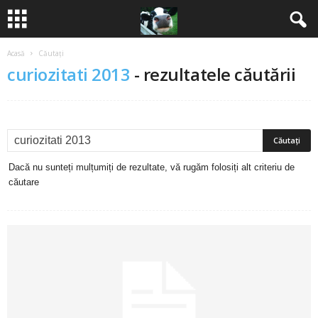
Acasă
Căutați
B
curiozitati 2013
-
rezultatele căutării
a
n
c
Dacă nu sunteți mulțumiți de rezultate, vă rugăm folosiți alt criteriu de
u
căutare
r
i
2
0