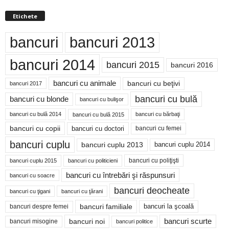
Etichete
bancuri
bancuri 2013
bancuri 2014
bancuri 2015
bancuri 2016
bancuri cu animale
bancuri cu beţivi
bancuri 2017
bancuri cu bulă
bancuri cu blonde
bancuri cu bulişor
bancuri cu bulă 2014
bancuri cu bărbaţi
bancuri cu bulă 2015
bancuri cu copii
bancuri cu doctori
bancuri cu femei
bancuri cuplu
bancuri cuplu 2014
bancuri cuplu 2013
bancuri cu poliţişti
bancuri cuplu 2015
bancuri cu politicieni
bancuri cu întrebări şi răspunsuri
bancuri cu soacre
bancuri deocheate
bancuri cu ţigani
bancuri cu ţărani
bancuri familiale
bancuri despre femei
bancuri la şcoală
bancuri noi
bancuri scurte
bancuri misogine
bancuri politice