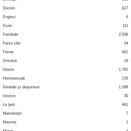
a
Doctori
627
i
Englezi
6
Evrei
111
t
Familiale
2.508
a
Farsa zilei
34
Femei
661
r
Ghicitori
19
i
Glume
1.781
Homosexuali
135
b
Întrebări şi răspunsuri
1.288
a
Istorice
30
La ţară
461
n
Marinăreşti
7
c
Maxime
1
Mineri
1