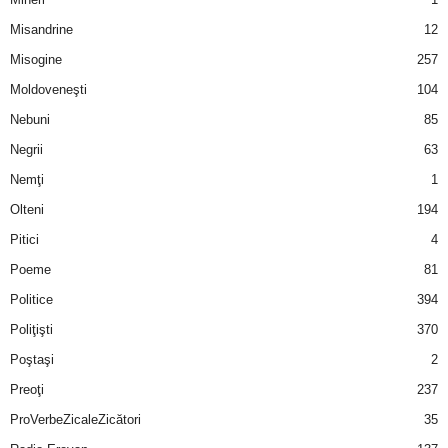
u
Misandrine
12
r
Misogine
257
Moldoveneşti
104
i
Nebuni
85
–
Negrii
63
B
Nemţi
1
Olteni
194
a
Pitici
4
n
Poeme
81
Politice
394
c
Poliţişti
370
u
Poştaşi
2
Preoţi
237
r
ProVerbeZicaleZicători
35
i