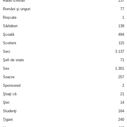
Radio Erevan
137
Români şi unguri
77
d
Roșcate
1
e
Sărbători
138
Şcoală
494
t
Scotieni
115
o
Seci
3.137
Şefi de state
71
p
Sex
1.301
Soacre
257
Sponsored
2
Ştiaţi că
21
Ştiri
14
Studenţi
164
Ţigani
240