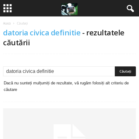
Acasă
Căutați
B
datoria civica definitie
-
rezultatele
a
căutării
n
c
u
Dacă nu sunteți mulțumiți de rezultate, vă rugăm folosiți alt criteriu de
căutare
r
i
2
0