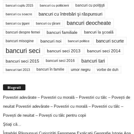
bancuri cu poliţişti
bancuri cuplu 2015
bancuri cu politicieni
bancuri cu întrebări şi răspunsuri
bancuri cu soacre
bancuri deocheate
bancuri cu ţigani
bancuri cu ţărani
bancuri familiale
bancuri despre femei
bancuri la şcoală
bancuri noi
bancuri scurte
bancuri misogine
bancuri politice
bancuri seci
bancuri seci 2014
bancuri seci 2013
bancuri tari
bancuri seci 2015
bancuri seci 2016
bancuri în familie
umor negru
vorbe de duh
bancuri tari 2013
Blogroll
Povestiri adevărate – Povestiri cu morală – Povestiri cu tâlc – Povești de
neuitat
Povestiri adevărate – Povestiri cu morală – Povestiri cu tâlc –
Povești de neuitat – Povești cu tâlc pentru copii
Ştiaţi că…
Întrebări,Răspunsuri,Curiozităţi,Fenomene,Explicaţii,Geografie,Istorie,Ana