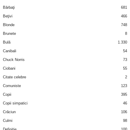
i
Bărbaţi
681
Beţivi
466
l
Blonde
748
e
Brunete
8
Bulă
1.330
i
Canibali
54
–
Chuck Norris
73
Ciobani
55
C
Citate celebre
2
e
Comuniste
123
Copii
395
l
Copii simpatici
46
e
Crăciun
106
m
Culmi
98
Definiţie
100