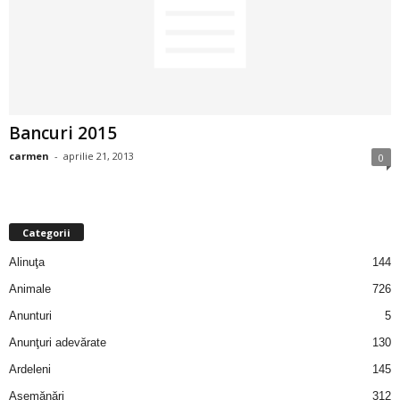
2
3
-
Bancuri 2015
B
carmen
-
aprilie 21, 2013
0
a
n
Categorii
c
Alinuţa
144
Animale
726
u
Anunturi
5
l
Anunţuri adevărate
130
Ardeleni
145
z
Asemănări
312