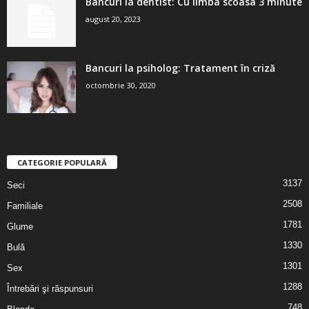
Bancuri la dentist: Cu limba scoasa 3 minute
august 20, 2023
Bancuri la psiholog: Tratament în criză
octombrie 30, 2020
CATEGORIE POPULARĂ
3137
Seci
2508
Familiale
1781
Glume
1330
Bulă
1301
Sex
1288
Întrebări şi răspunsuri
748