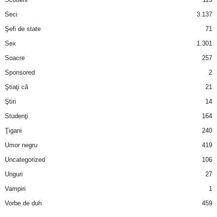
Seci
3.137
Şefi de state
71
Sex
1.301
Soacre
257
Sponsored
2
Ştiaţi că
21
Ştiri
14
Studenţi
164
Ţigani
240
Umor negru
419
Uncategorized
106
Unguri
27
Vampiri
1
Vorbe de duh
459