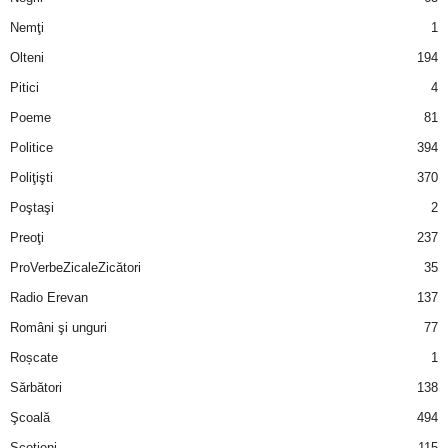
Nemţi
1
d
Olteni
194
e
Pitici
4
Poeme
81
t
Politice
394
o
Poliţişti
370
Poştaşi
2
p
Preoţi
237
ProVerbeZicaleZicători
35
Radio Erevan
137
Români şi unguri
77
Roșcate
1
Sărbători
138
Şcoală
494
Scotieni
115