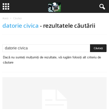
Acasă
Căutați
B
datorie civica
-
rezultatele căutării
a
n
c
Dacă nu sunteți mulțumiți de rezultate, vă rugăm folosiți alt criteriu de
u
căutare
r
i
2
0