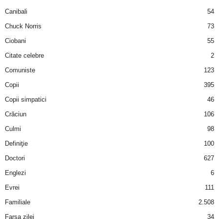
a
Canibali
54
Chuck Norris
73
i
Ciobani
55
t
Citate celebre
2
a
Comuniste
123
Copii
395
r
Copii simpatici
46
i
Crăciun
106
Culmi
98
b
Definiţie
100
a
Doctori
627
Englezi
6
n
Evrei
111
c
Familiale
2.508
Farsa zilei
34