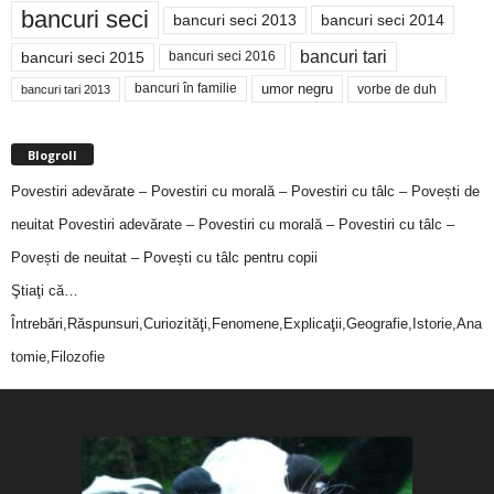
bancuri seci
bancuri seci 2014
bancuri seci 2013
bancuri tari
bancuri seci 2015
bancuri seci 2016
bancuri în familie
umor negru
vorbe de duh
bancuri tari 2013
Blogroll
Povestiri adevărate – Povestiri cu morală – Povestiri cu tâlc – Povești de
neuitat
Povestiri adevărate – Povestiri cu morală – Povestiri cu tâlc –
Povești de neuitat – Povești cu tâlc pentru copii
Ştiaţi că…
Întrebări,Răspunsuri,Curiozităţi,Fenomene,Explicaţii,Geografie,Istorie,Ana
tomie,Filozofie