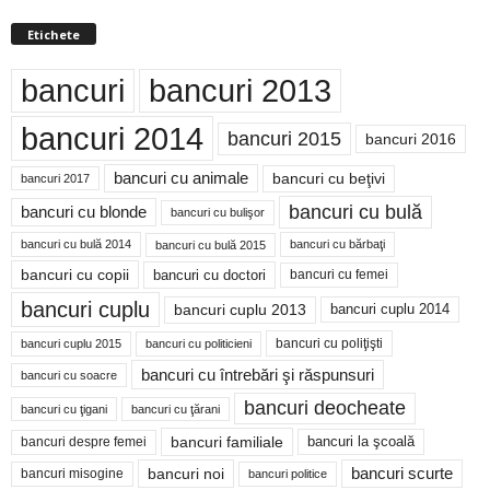
Etichete
bancuri
bancuri 2013
bancuri 2014
bancuri 2015
bancuri 2016
bancuri cu animale
bancuri cu beţivi
bancuri 2017
bancuri cu bulă
bancuri cu blonde
bancuri cu bulişor
bancuri cu bulă 2014
bancuri cu bărbaţi
bancuri cu bulă 2015
bancuri cu copii
bancuri cu doctori
bancuri cu femei
bancuri cuplu
bancuri cuplu 2014
bancuri cuplu 2013
bancuri cu poliţişti
bancuri cuplu 2015
bancuri cu politicieni
bancuri cu întrebări şi răspunsuri
bancuri cu soacre
bancuri deocheate
bancuri cu ţigani
bancuri cu ţărani
bancuri familiale
bancuri despre femei
bancuri la şcoală
bancuri noi
bancuri scurte
bancuri misogine
bancuri politice