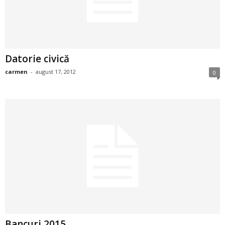
2
3
Datorie civică
-
carmen
-
august 17, 2012
0
B
a
n
c
u
l
z
Bancuri 2015