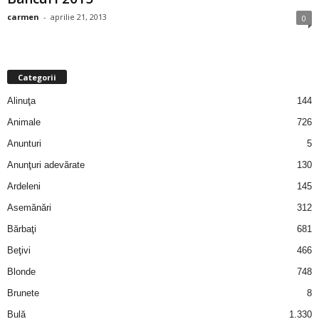
i
carmen
-
aprilie 21, 2013
0
l
e
Categorii
Alinuţa
144
i
Animale
726
–
Anunturi
5
Anunţuri adevărate
130
C
Ardeleni
145
e
Asemănări
312
Bărbaţi
681
l
Beţivi
466
e
Blonde
748
Brunete
8
m
Bulă
1.330