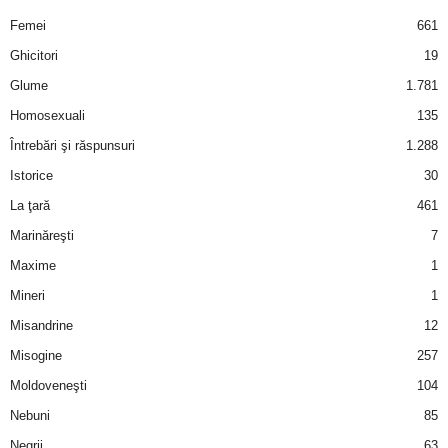
u
Femei
661
r
Ghicitori
19
Glume
1.781
i
Homosexuali
135
–
Întrebări şi răspunsuri
1.288
Istorice
30
B
La ţară
461
a
Marinăreşti
7
Maxime
1
n
Mineri
1
c
Misandrine
12
u
Misogine
257
Moldoveneşti
104
r
Nebuni
85
i
Negrii
63