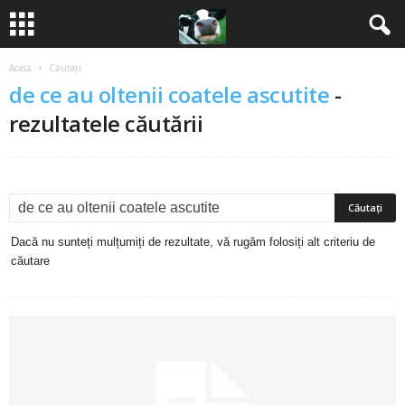
Acasă
Căutați
B
de ce au oltenii coatele ascutite
-
a
rezultatele căutării
n
c
u
Dacă nu sunteți mulțumiți de rezultate, vă rugăm folosiți alt criteriu de
căutare
r
i
2
0