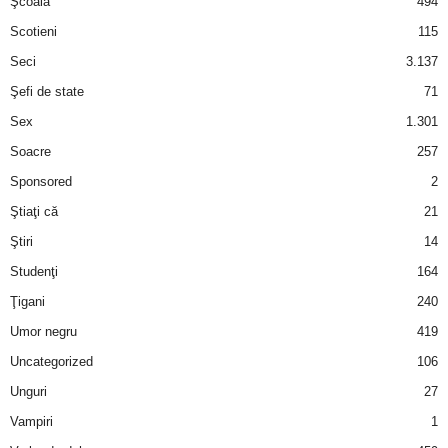
Şcoală
494
Scotieni
115
Seci
3.137
Şefi de state
71
Sex
1.301
Soacre
257
Sponsored
2
Ştiaţi că
21
Ştiri
14
Studenţi
164
Ţigani
240
Umor negru
419
Uncategorized
106
Unguri
27
Vampiri
1