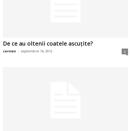
2
3
-
De ce au oltenii coatele ascuţite?
B
carmen
-
septembrie 16, 2012
0
a
n
c
u
l
z