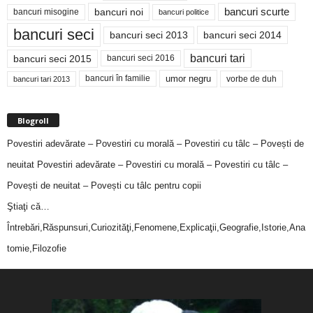
bancuri noi
bancuri scurte
bancuri misogine
bancuri politice
bancuri seci
bancuri seci 2014
bancuri seci 2013
bancuri tari
bancuri seci 2015
bancuri seci 2016
bancuri în familie
umor negru
vorbe de duh
bancuri tari 2013
Blogroll
Povestiri adevărate – Povestiri cu morală – Povestiri cu tâlc – Povești de
neuitat
Povestiri adevărate – Povestiri cu morală – Povestiri cu tâlc –
Povești de neuitat – Povești cu tâlc pentru copii
Ştiaţi că…
Întrebări,Răspunsuri,Curiozităţi,Fenomene,Explicaţii,Geografie,Istorie,Ana
tomie,Filozofie