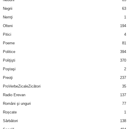
Negrii
63
d
Nemţi
1
e
Olteni
194
Pitici
4
t
Poeme
81
o
Politice
394
Poliţişti
370
p
Poştaşi
2
Preoţi
237
ProVerbeZicaleZicători
35
Radio Erevan
137
Români şi unguri
77
Roșcate
1
Sărbători
138