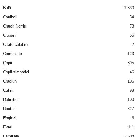
a
Bulă
1.330
i
Canibali
54
Chuck Norris
73
t
Ciobani
55
a
Citate celebre
2
Comuniste
123
r
Copii
395
i
Copii simpatici
46
Crăciun
106
b
Culmi
98
a
Definiţie
100
Doctori
627
n
Englezi
6
c
Evrei
111
Familiale
2.508