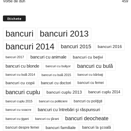
Vorbe de duh
459
Etichete
bancuri
bancuri 2013
bancuri 2014
bancuri 2015
bancuri 2016
bancuri cu animale
bancuri cu beţivi
bancuri 2017
bancuri cu bulă
bancuri cu blonde
bancuri cu bulişor
bancuri cu bulă 2014
bancuri cu bărbaţi
bancuri cu bulă 2015
bancuri cu copii
bancuri cu doctori
bancuri cu femei
bancuri cuplu
bancuri cuplu 2014
bancuri cuplu 2013
bancuri cu poliţişti
bancuri cuplu 2015
bancuri cu politicieni
bancuri cu întrebări şi răspunsuri
bancuri cu soacre
bancuri deocheate
bancuri cu ţigani
bancuri cu ţărani
bancuri familiale
bancuri despre femei
bancuri la şcoală