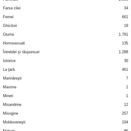
u
Farsa zilei
34
r
Femei
661
Ghicitori
19
i
Glume
1.781
–
Homosexuali
135
Întrebări şi răspunsuri
1.288
B
Istorice
30
a
La ţară
461
n
Marinăreşti
7
Maxime
1
c
Mineri
1
u
Misandrine
12
Misogine
257
r
Moldoveneşti
104
i
Nebuni
85