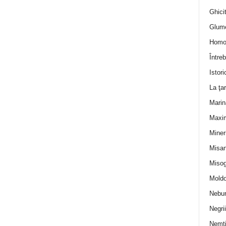
Ghicit
Glum
Homo
Întreb
Istori
La ţa
Marin
Maxi
Miner
Misan
Misog
Moldo
Nebun
Negrii
Nemţ