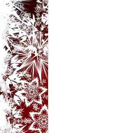
t
a
r
i
b
a
n
c
u
r