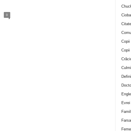
Chuck
0
Cioba
Citat
Comu
Copii
Copii
Crăci
Culmi
Defini
Docto
Engle
Evrei
Famil
Farsa 
Feme