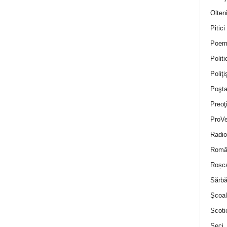
Olten
Pitici
Poem
Politi
Poliţiş
Poşta
Preoţ
ProVe
Radio
Român
Roșc
Sărbă
Şcoal
Scoti
Seci