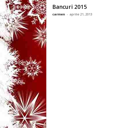
3
Bancuri 2015
carmen
-
aprilie 21, 2013
-
B
a
n
c
u
l
z
i