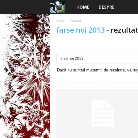
HOME
DESPRE
B
a
Acasă
Căutați
farse noi 2013
-
rezultat
n
c
u
Dacă nu sunteți mulțumiți de rezultate, vă rugă
r
i
2
0
2