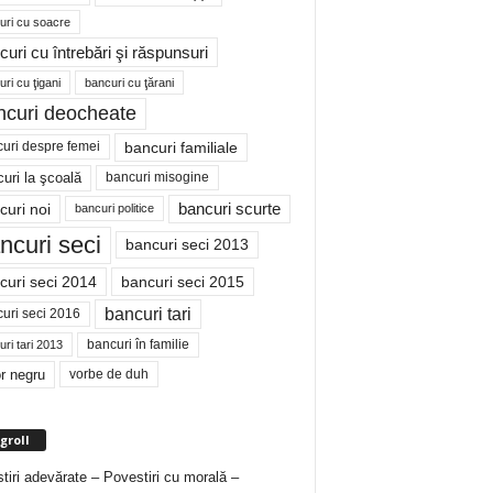
uri cu soacre
curi cu întrebări şi răspunsuri
ri cu ţigani
bancuri cu ţărani
ncuri deocheate
bancuri familiale
uri despre femei
bancuri misogine
uri la şcoală
curi noi
bancuri scurte
bancuri politice
ncuri seci
bancuri seci 2013
curi seci 2014
bancuri seci 2015
bancuri tari
uri seci 2016
bancuri în familie
ri tari 2013
r negru
vorbe de duh
groll
tiri adevărate – Povestiri cu morală –