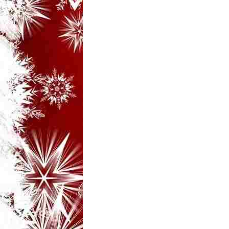
i
–
B
a
n
c
u
r
i
d