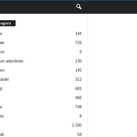
egorii
ţa
144
ale
726
uri
5
uri adevărate
130
eni
145
ănări
312
ţi
681
466
e
748
te
8
1.330
ali
54