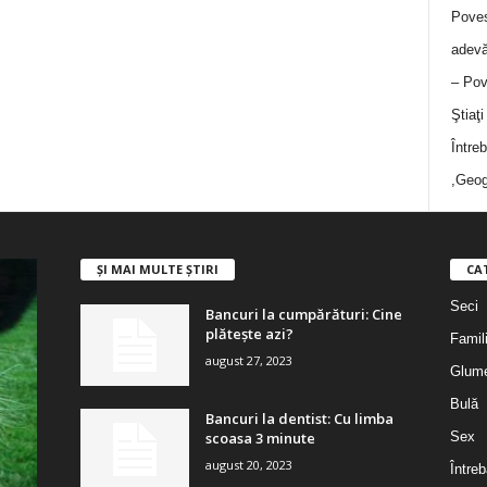
Poves
adevă
– Pov
Ştiaţ
Între
,Geog
ȘI MAI MULTE ȘTIRI
CA
Seci
Bancuri la cumpărături: Cine
plătește azi?
Famil
august 27, 2023
Glum
Bulă
Bancuri la dentist: Cu limba
scoasa 3 minute
Sex
august 20, 2023
Întreb