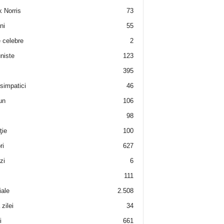
 Norris
73
ni
55
e celebre
2
niste
123
395
 simpatici
46
un
106
98
ţie
100
ri
627
zi
6
111
iale
2.508
zilei
34
i
661