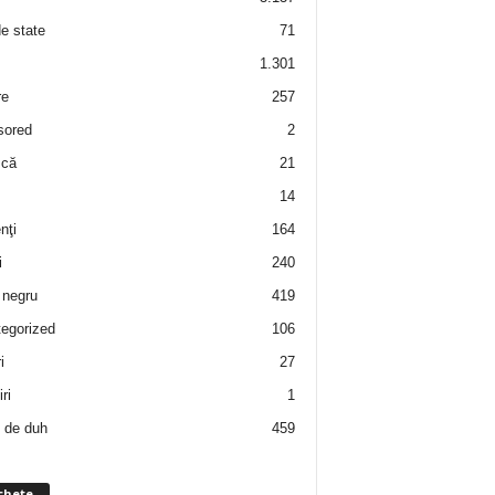
de state
71
1.301
re
257
sored
2
 că
21
14
nţi
164
i
240
negru
419
egorized
106
i
27
ri
1
 de duh
459
chete