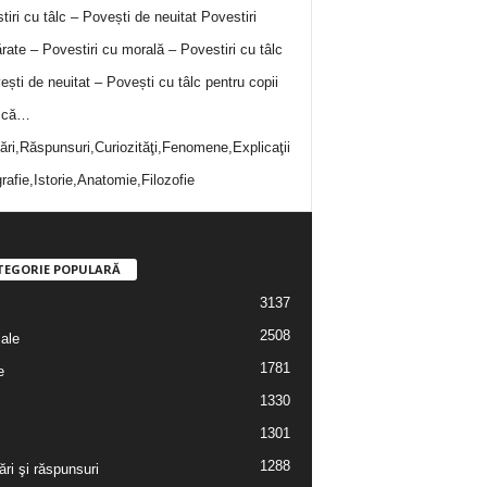
tiri cu tâlc – Povești de neuitat
Povestiri
rate – Povestiri cu morală – Povestiri cu tâlc
ești de neuitat – Povești cu tâlc pentru copii
i că…
bări,Răspunsuri,Curiozităţi,Fenomene,Explicaţii
rafie,Istorie,Anatomie,Filozofie
TEGORIE POPULARĂ
3137
2508
iale
1781
e
1330
1301
1288
ări şi răspunsuri