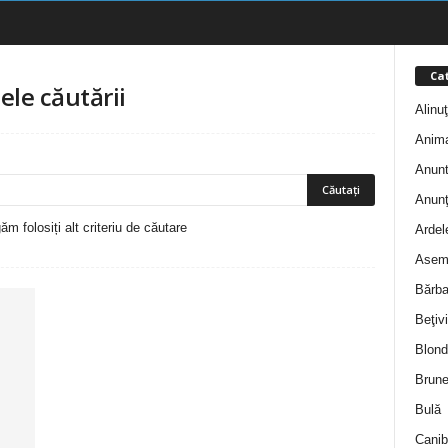
Cat
ele căutării
Alinu
Anim
Anunt
Anunţ
m folosiți alt criteriu de căutare
Ardel
Asem
Bărba
Beţivi
Blond
Brune
Bulă
Canib