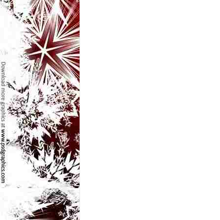
l
e
i
–
C
e
l
e
m
a
i