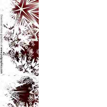
e
t
o
p