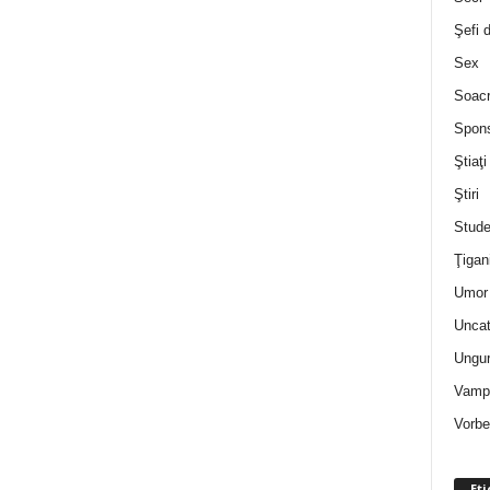
Şefi 
Sex
Soac
Spon
Ştiaţi
Ştiri
Stude
Ţigan
Umor 
Uncat
Ungur
Vampi
Vorbe
Eti