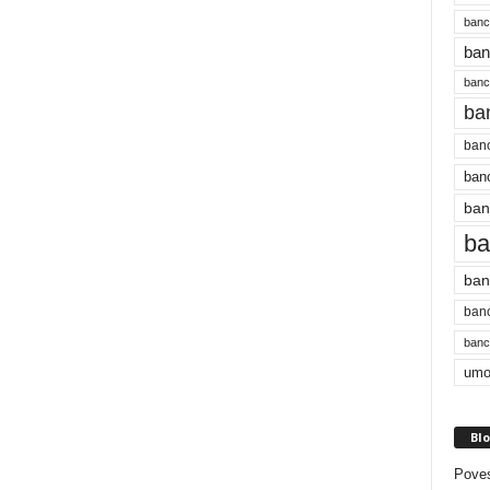
banc
ban
bancu
ba
banc
banc
ban
ba
ban
banc
bancu
umo
Blo
Poves