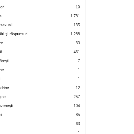
ori
19
e
1.781
sexuali
135
ări şi răspunsuri
1.288
ce
30
ră
461
ăreşti
7
me
1
i
1
drine
12
ine
257
veneşti
104
i
85
63
i
1