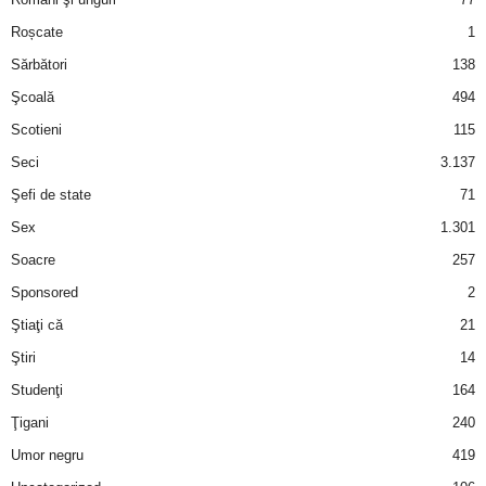
Roșcate
1
d
Sărbători
138
e
Şcoală
494
Scotieni
115
t
Seci
3.137
o
Şefi de state
71
Sex
1.301
p
Soacre
257
Sponsored
2
Ştiaţi că
21
Ştiri
14
Studenţi
164
Ţigani
240
Umor negru
419