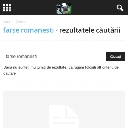
Acasă
Căutați
B
farse romanesti
-
rezultatele căutării
a
n
c
Dacă nu sunteți mulțumiți de rezultate, vă rugăm folosiți alt criteriu de
u
căutare
r
i
2
0