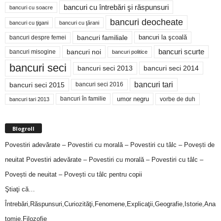
bancuri cu întrebări şi răspunsuri
bancuri cu soacre
bancuri deocheate
bancuri cu ţigani
bancuri cu ţărani
bancuri familiale
bancuri despre femei
bancuri la şcoală
bancuri noi
bancuri scurte
bancuri misogine
bancuri politice
bancuri seci
bancuri seci 2014
bancuri seci 2013
bancuri tari
bancuri seci 2015
bancuri seci 2016
bancuri în familie
umor negru
vorbe de duh
bancuri tari 2013
Blogroll
Povestiri adevărate – Povestiri cu morală – Povestiri cu tâlc – Povești de
neuitat
Povestiri adevărate – Povestiri cu morală – Povestiri cu tâlc –
Povești de neuitat – Povești cu tâlc pentru copii
Ştiaţi că…
Întrebări,Răspunsuri,Curiozităţi,Fenomene,Explicaţii,Geografie,Istorie,Ana
tomie,Filozofie