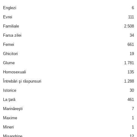
a
Englezi
6
i
Evrei
111
Familiale
2.508
t
Farsa zilei
34
a
Femei
661
Ghicitori
19
r
Glume
1.781
i
Homosexuali
135
Întrebări şi răspunsuri
1.288
b
Istorice
30
a
La ţară
461
Marinăreşti
7
n
Maxime
1
c
Mineri
1
Misandrine
12