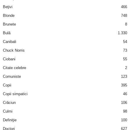
i
Beţivi
466
Blonde
748
l
Brunete
8
e
Bulă
1.330
Canibali
54
i
Chuck Norris
73
–
Ciobani
55
Citate celebre
2
C
Comuniste
123
e
Copii
395
Copii simpatici
46
l
Crăciun
106
e
Culmi
98
Definiţie
100
m
Doctori
627