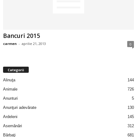
2
3
Bancuri 2015
-
carmen
-
aprilie 21, 2013
0
B
a
Categorii
n
Alinuţa
144
c
Animale
726
Anunturi
5
u
Anunţuri adevărate
130
l
Ardeleni
145
Asemănări
312
z
Bărbaţi
681