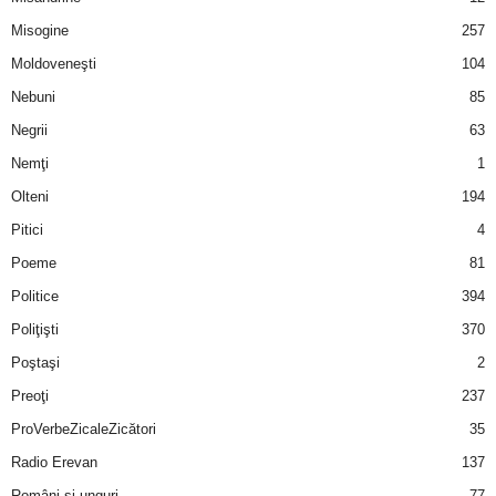
u
Misogine
257
r
Moldoveneşti
104
Nebuni
85
i
Negrii
63
–
Nemţi
1
Olteni
194
B
Pitici
4
a
Poeme
81
n
Politice
394
Poliţişti
370
c
Poştaşi
2
u
Preoţi
237
ProVerbeZicaleZicători
35
r
Radio Erevan
137
i
Români şi unguri
77