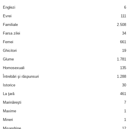
a
Englezi
6
i
Evrei
111
Familiale
2.508
t
Farsa zilei
34
a
Femei
661
Ghicitori
19
r
Glume
1.781
i
Homosexuali
135
Întrebări şi răspunsuri
1.288
b
Istorice
30
a
La ţară
461
Marinăreşti
7
n
Maxime
1
c
Mineri
1
Misandrine
12