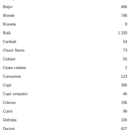
i
Beţivi
466
Blonde
748
l
Brunete
8
e
Bulă
1.330
Canibali
54
i
Chuck Norris
73
–
Ciobani
55
Citate celebre
2
C
Comuniste
123
e
Copii
395
Copii simpatici
46
l
Crăciun
106
e
Culmi
98
Definiţie
100
m
Doctori
627