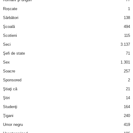
Roșcate
1
d
Sărbători
138
e
Şcoală
494
Scotieni
115
t
Seci
3.137
o
Şefi de state
71
Sex
1.301
p
Soacre
257
Sponsored
2
Ştiaţi că
21
Ştiri
14
Studenţi
164
Ţigani
240
Umor negru
419