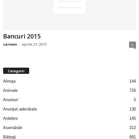
2
3
Bancuri 2015
-
carmen
-
aprilie 21, 2013
0
B
a
Categorii
n
Alinuţa
144
c
Animale
726
Anunturi
5
u
Anunţuri adevărate
130
l
Ardeleni
145
Asemănări
312
z
Bărbaţi
681