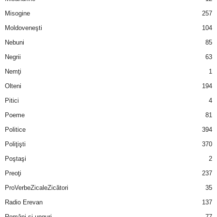
u
Misogine
257
r
Moldoveneşti
104
Nebuni
85
i
Negrii
63
–
Nemţi
1
Olteni
194
B
Pitici
4
a
Poeme
81
n
Politice
394
Poliţişti
370
c
Poştaşi
2
u
Preoţi
237
ProVerbeZicaleZicători
35
r
Radio Erevan
137
i
Români şi unguri
77