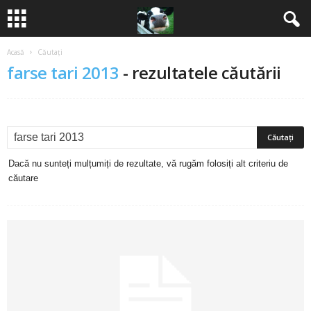
Acasă
Căutați
B
farse tari 2013
-
rezultatele căutării
a
n
c
Dacă nu sunteți mulțumiți de rezultate, vă rugăm folosiți alt criteriu de
u
căutare
r
i
2
0