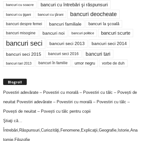
bancuri cu întrebări şi răspunsuri
bancuri cu soacre
bancuri deocheate
bancuri cu ţigani
bancuri cu ţărani
bancuri familiale
bancuri despre femei
bancuri la şcoală
bancuri noi
bancuri scurte
bancuri misogine
bancuri politice
bancuri seci
bancuri seci 2014
bancuri seci 2013
bancuri tari
bancuri seci 2015
bancuri seci 2016
bancuri în familie
umor negru
vorbe de duh
bancuri tari 2013
Blogroll
Povestiri adevărate – Povestiri cu morală – Povestiri cu tâlc – Povești de
neuitat
Povestiri adevărate – Povestiri cu morală – Povestiri cu tâlc –
Povești de neuitat – Povești cu tâlc pentru copii
Ştiaţi că…
Întrebări,Răspunsuri,Curiozităţi,Fenomene,Explicaţii,Geografie,Istorie,Ana
tomie,Filozofie