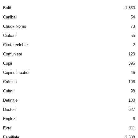
a
Bulă
1.330
i
Canibali
54
Chuck Norris
73
t
Ciobani
55
a
Citate celebre
2
Comuniste
123
r
Copii
395
i
Copii simpatici
46
Crăciun
106
b
Culmi
98
a
Definiţie
100
Doctori
627
n
Englezi
6
c
Evrei
111
Familiale
2.508