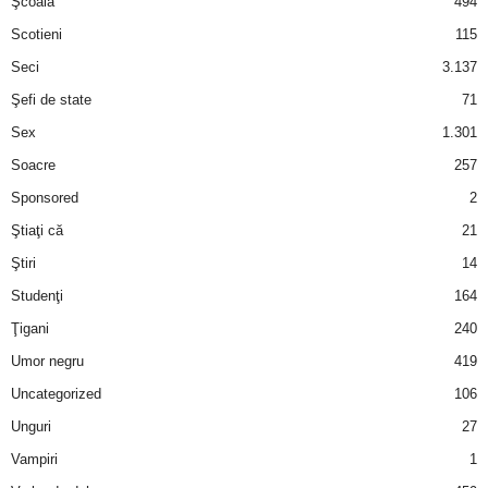
Şcoală
494
Scotieni
115
Seci
3.137
Şefi de state
71
Sex
1.301
Soacre
257
Sponsored
2
Ştiaţi că
21
Ştiri
14
Studenţi
164
Ţigani
240
Umor negru
419
Uncategorized
106
Unguri
27
Vampiri
1