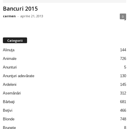
i
Bancuri 2015
carmen
-
aprilie 21, 2013
0
l
e
Categorii
i
Alinuţa
144
–
Animale
726
Anunturi
5
C
Anunţuri adevărate
130
e
Ardeleni
145
Asemănări
312
l
Bărbaţi
681
e
Beţivi
466
Blonde
748
m
Brunete
8