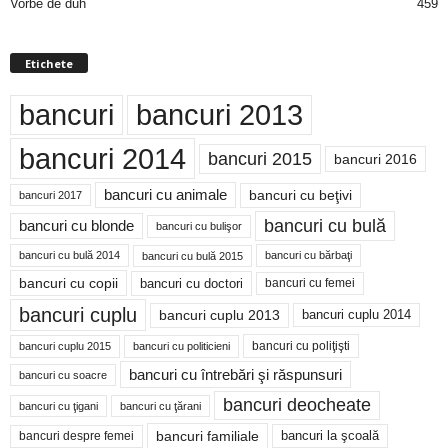
Vorbe de duh
459
Etichete
bancuri
bancuri 2013
bancuri 2014
bancuri 2015
bancuri 2016
bancuri cu animale
bancuri cu beţivi
bancuri 2017
bancuri cu bulă
bancuri cu blonde
bancuri cu bulişor
bancuri cu bulă 2014
bancuri cu bărbaţi
bancuri cu bulă 2015
bancuri cu copii
bancuri cu doctori
bancuri cu femei
bancuri cuplu
bancuri cuplu 2014
bancuri cuplu 2013
bancuri cu poliţişti
bancuri cuplu 2015
bancuri cu politicieni
bancuri cu întrebări şi răspunsuri
bancuri cu soacre
bancuri deocheate
bancuri cu ţigani
bancuri cu ţărani
bancuri familiale
bancuri despre femei
bancuri la şcoală