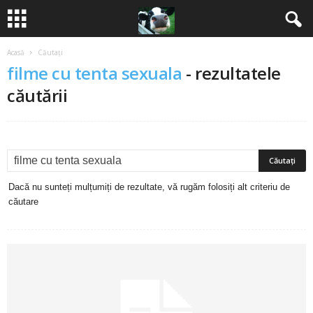
Acasă
Căutați
B
filme cu tenta sexuala
-
rezultatele
a
căutării
n
c
u
Dacă nu sunteți mulțumiți de rezultate, vă rugăm folosiți alt criteriu de
căutare
r
i
2
0