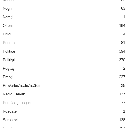
Negrii
63
d
Nemţi
1
e
Olteni
194
Pitici
4
t
Poeme
81
o
Politice
394
Poliţişti
370
p
Poştaşi
2
Preoţi
237
ProVerbeZicaleZicători
35
Radio Erevan
137
Români şi unguri
77
Roșcate
1
Sărbători
138