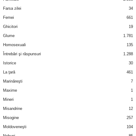
u
Farsa zilei
34
r
Femei
661
Ghicitori
19
i
Glume
1.781
–
Homosexuali
135
Întrebări şi răspunsuri
1.288
B
Istorice
30
a
La ţară
461
n
Marinăreşti
7
Maxime
1
c
Mineri
1
u
Misandrine
12
Misogine
257
r
Moldoveneşti
104
i
Nebuni
85