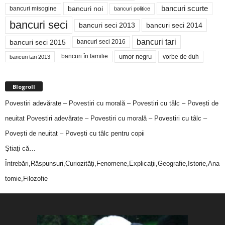
bancuri noi
bancuri scurte
bancuri misogine
bancuri politice
bancuri seci
bancuri seci 2014
bancuri seci 2013
bancuri tari
bancuri seci 2015
bancuri seci 2016
bancuri în familie
umor negru
vorbe de duh
bancuri tari 2013
Blogroll
Povestiri adevărate – Povestiri cu morală – Povestiri cu tâlc – Povești de
neuitat
Povestiri adevărate – Povestiri cu morală – Povestiri cu tâlc –
Povești de neuitat – Povești cu tâlc pentru copii
Ştiaţi că…
Întrebări,Răspunsuri,Curiozităţi,Fenomene,Explicaţii,Geografie,Istorie,Ana
tomie,Filozofie