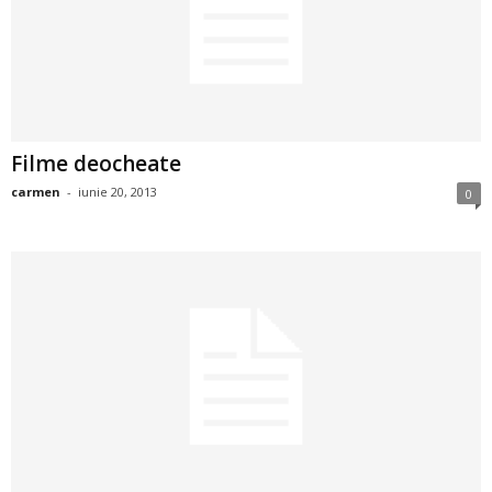
2
3
-
Filme deocheate
B
carmen
-
iunie 20, 2013
0
a
n
c
u
l
z